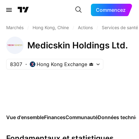
Commencez
Marchés
/
Hong Kong, Chine
/
Actions
/
Services de santé
Medicskin Holdings Ltd.
8307
Hong Kong Exchange
Vue d'ensemble
Finances
Communauté
Données techniq
Fondamentaux et statistiques