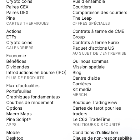
Crypto coins
Vue d'ensemble
Paires CEX
Courtiers
Paires DEX
Comparaison des courtiers
Pine
The Leap
CARTES THERMIQUES
OFFRES SPÉCIALES
Actions
Contrats à terme de CME
ETFs
Group
Crypto coins
Contrats à terme Eurex
CALENDRIERS
Paquet d'actions US
AU SUJET DE L'ENTREPRISE
Economie
Bénéfices
Qui nous sommes
Dividendes
Mission spatiale
Introductions en bourse (IPO)
Blog
PLUS DE PRODUITS
Centre d'aide
Carrières
Flux d'actualités
Kit media
Portefeuilles
MERCH
Graphiques fondamentaux
Courbes de rendement
Boutique TradingView
Options
Cartes de tarot pour les
Macro Maps
traders
Pine Script®
Le C63 TradeTime
APPS
POLITIQUES & SÉCURITÉ
Mobile
Conditions d'utilisation
Desktop
Clause de non-responsabilité