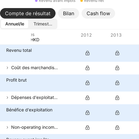
Revenu avant impôts
Revenu net
Compte de résultat
Bilan
Cash flow
Annuel/le
Trimestriel/le
Métriques
2012
2013
Devise: HKD
Revenu total
Coût des marchandises vendues
Profit brut
Dépenses d'exploitation (hors COGS)
Bénéfice d'exploitation
Non-operating income (total)