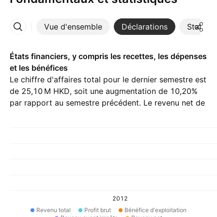
Vue d'ensemble
Déclarations
Statisti
Plus
États financiers, y compris les recettes, les dépenses
et les bénéfices
Le chiffre d'affaires total pour le dernier semestre est
de ‪25,10 M‬ HKD, soit une augmentation de 10,20%
par rapport au semestre précédent. Le revenu net de
H2 25 est ‪901,00 K‬ HKD.
2012
Revenu total
Profit brut
Bénéfice d'exploitation