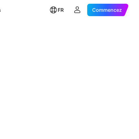
s
FR
Commencez