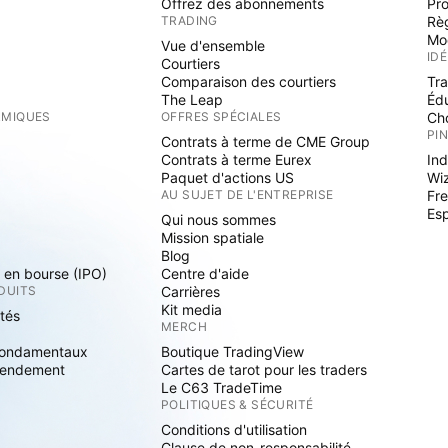
Offrez des abonnements
Pr
TRADING
Rè
Mo
Vue d'ensemble
ID
Courtiers
Comparaison des courtiers
Tr
The Leap
Éd
RMIQUES
OFFRES SPÉCIALES
Cho
PI
Contrats à terme de CME Group
Contrats à terme Eurex
Ind
Paquet d'actions US
Wi
S
AU SUJET DE L'ENTREPRISE
Fre
Es
Qui nous sommes
Mission spatiale
Blog
s en bourse (IPO)
Centre d'aide
DUITS
Carrières
Kit media
ités
MERCH
fondamentaux
Boutique TradingView
rendement
Cartes de tarot pour les traders
Le C63 TradeTime
POLITIQUES & SÉCURITÉ
Conditions d'utilisation
Clause de non-responsabilité