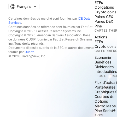
ETFs
Français
Obligations
Crypto coins
Paires CEX
Certaines données de marché sont fournies par
ICE Data
Paires DEX
Services
.
Pine
Certaines données de référence sont fournies par FactSet.
CARTES THE
Copyright © 2026 FactSet Research Systems Inc.
Copyright © 2026, American Bankers Association. Base
Actions
de données CUSIP fournie par FactSet Research Systems
ETFs
Inc. Tous droits réservés.
Crypto coins
Documents déposés auprès de la SEC et autres documents
CALENDRIER
fournis par
Quartr
.
© 2026 TradingView, Inc.
Economie
Bénéfices
Dividendes
Introduction
PLUS DE PRO
Flux d'actual
Portefeuilles
Graphiques 
Courbes de 
Options
Macro Maps
Pine Script®
APPS