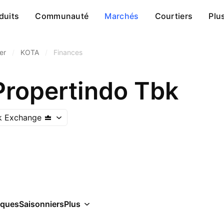
duits
Communauté
Marchés
Courtiers
Plu
er
/
KOTA
/
Finances
ropertindo Tbk
k Exchange
iques
Saisonniers
Plus