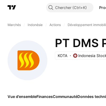
Chercher
Pro
Marchés
/
Indonésie
/
Actions
/
Développement immobili
PT DMS P
KOTA
Indonesia Stoc
Vue d'ensemble
Finances
Communauté
Données techn