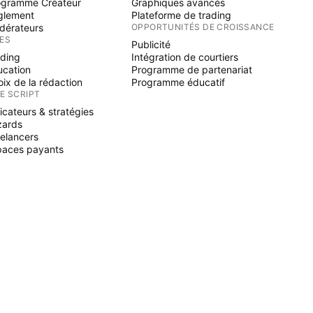
ogramme Créateur
Graphiques avancés
glement
Plateforme de trading
dérateurs
OPPORTUNITÉS DE CROISSANCE
ÉES
Publicité
ading
Intégration de courtiers
ucation
Programme de partenariat
ix de la rédaction
Programme éducatif
NE SCRIPT
icateurs & stratégies
zards
elancers
paces payants