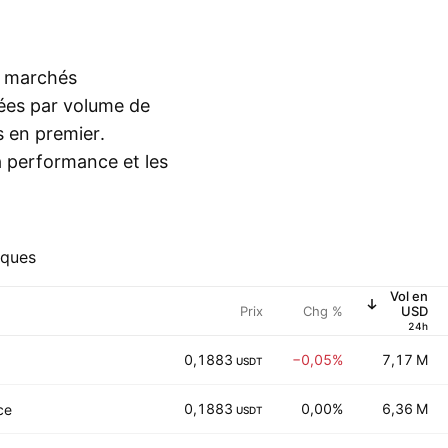
s marchés
sées par volume de
s en premier.
la performance et les
iques
Vol en
Prix
Chg %
USD
24h
0,1883
−0,05%
7,17 M
USDT
0,1883
0,00%
6,36 M
ce
USDT