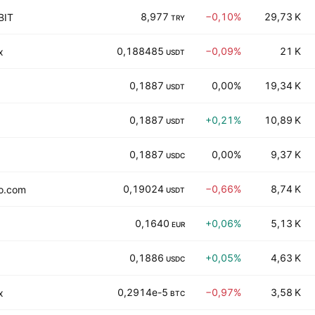
8,977
−0,10%
29,73 K
BIT
TRY
0,188485
−0,09%
21 K
x
USDT
0,1887
0,00%
19,34 K
USDT
0,1887
+0,21%
10,89 K
USDT
0,1887
0,00%
9,37 K
USDC
0,19024
−0,66%
8,74 K
o.com
USDT
0,1640
+0,06%
5,13 K
EUR
0,1886
+0,05%
4,63 K
USDC
0,2914e-5
−0,97%
3,58 K
x
BTC