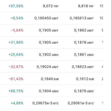
+97,59%
9,072
8,818
159,19
TRY
TRY
+9,54%
0,190450
0,185613
103,77
USDT
USDT
−5,84%
0,1905
0,1862
96,8
USDT
USDT
+31,88%
0,1905
0,1878
14,3
USDT
USDT
+25,64%
0,1902
0,1861
49,
USDC
USDC
−32,87%
0,19024
0,18623
46,4
USDT
USDT
−61,43%
0,1640
0,1612
27,2
EUR
EUR
+68,75%
0,1904
0,1876
4,7
USDC
USDC
+4,88%
0,29675e-5
0,29061e-5
17,7
BTC
BTC