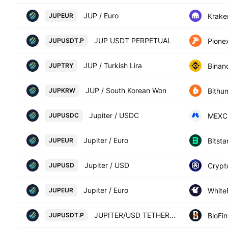
JUP / Euro
Krake
JUPEUR
JUP USDT PERPETUAL
Pione
JUPUSDT.P
JUP / Turkish Lira
Binan
JUPTRY
JUP / South Korean Won
Bithu
JUPKRW
Jupiter / USDC
MEXC
JUPUSDC
Jupiter / Euro
Bitst
JUPEUR
Jupiter / USD
Crypt
JUPUSD
Jupiter / Euro
White
JUPEUR
JUPITER/USD TETHER PERPETUAL SWAP CONTRACT
BloFin
JUPUSDT.P