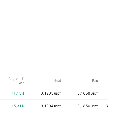
Chg vol %
Haut
Bas
24h
+1,15%
0,1903
0,1858
35,3
USDT
USDT
+5,31%
0,1904
0,1856
32,11
USDT
USDT