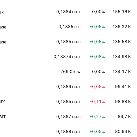
0,1884
0,00%
155,16 K
ex
USDT
0,1885
+0,05%
136,22 K
ase
USD
0,1885
+0,05%
135,58 K
ase
USDC
0,18874
+0,08%
134,98 K
USDT
269,0
0,00%
134,17 K
KRW
0,1889
−0,05%
99,41 K
USDT
0,1885
−0,11%
98,88 K
IX
USDT
0,1887
+0,27%
89,7 K
BIT
USDC
0,1888
+0,05%
80,64 K
USDT