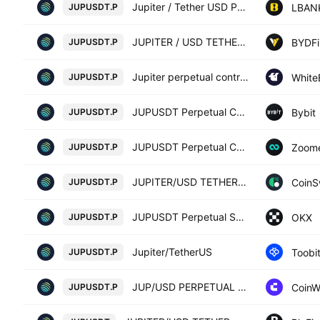
Jupiter / Tether USD PERPETUAL CONTRACT
LBAN
JUPUSDT.P
JUPITER / USD TETHER PERPETUAL SWAP CONTRACT
BYDFi
JUPUSDT.P
Jupiter perpetual contract
White
JUPUSDT.P
JUPUSDT Perpetual Contract
Bybit
JUPUSDT.P
JUPUSDT Perpetual Contract
Zoom
JUPUSDT.P
JUPITER/USD TETHER PERPETUAL SWAP CONTRACT
CoinS
JUPUSDT.P
JUPUSDT Perpetual Swap Contract
OKX
JUPUSDT.P
Jupiter/TetherUS
Toobi
JUPUSDT.P
JUP/USD PERPETUAL SWAP CONTRACT
Coin
JUPUSDT.P