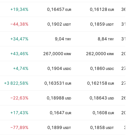
+19,34%
0,16457
0,16128
368,39
EUR
EUR
−44,38%
0,1902
0,1859
318,74
USDT
USDT
+34,47%
9,04
8,84
310,46
TRY
TRY
+43,46%
267,0000
262,0000
205,28
KRW
KRW
+4,74%
0,1904
0,1860
271,08
USDC
USDC
+3 822,58%
0,163531
0,162158
273,83
EUR
EUR
−22,63%
0,18988
0,18643
263,76
USD
USD
+17,43%
0,1647
0,1608
206,29
EUR
EUR
−77,89%
0,1899
0,1858
35,3
USDT
USDT