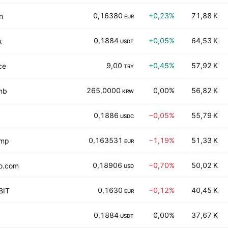
0,16380
+0,23%
71,88 K
n
EUR
0,1884
+0,05%
64,53 K
x
USDT
9,00
+0,45%
57,92 K
ce
TRY
265,0000
0,00%
56,82 K
mb
KRW
0,1886
−0,05%
55,79 K
USDC
0,163531
−1,19%
51,33 K
amp
EUR
0,18906
−0,70%
50,02 K
o.com
USD
0,1630
−0,12%
40,45 K
BIT
EUR
0,1884
0,00%
37,67 K
USDT