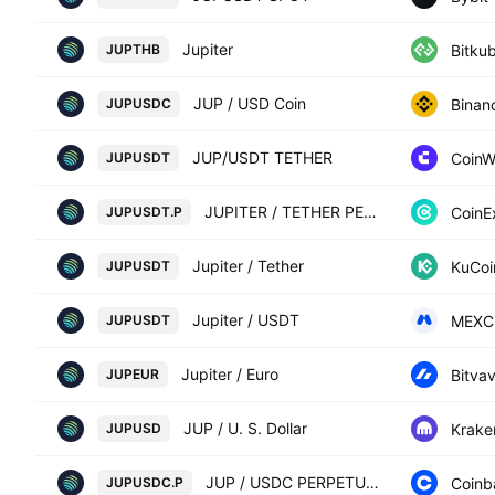
Jupiter
Bitku
JUPTHB
JUP / USD Coin
Binan
JUPUSDC
JUP/USDT TETHER
Coin
JUPUSDT
JUPITER / TETHER PERPETUAL CONTRACT
CoinE
JUPUSDT.P
Jupiter / Tether
KuCoi
JUPUSDT
Jupiter / USDT
MEXC
JUPUSDT
Jupiter / Euro
Bitva
JUPEUR
JUP / U. S. Dollar
Krake
JUPUSD
JUP / USDC PERPETUAL CONTRACT
Coinb
JUPUSDC.P