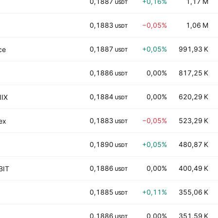
0,1887
+0,16%
1,17 M
USDT
0,1883
−0,05%
1,06 M
USDT
0,1887
+0,05%
991,93 K
ce
USDT
0,1886
0,00%
817,25 K
USDT
0,1884
0,00%
620,29 K
IX
USDT
0,1883
−0,05%
523,29 K
ex
USDT
0,1890
+0,05%
480,87 K
USDT
0,1886
0,00%
400,49 K
BIT
USDT
0,1885
+0,11%
355,06 K
USDT
0,1886
0,00%
351,59 K
USDT