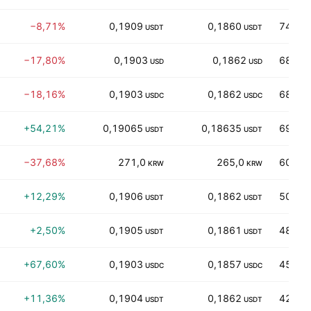
−8,71%
0,1909
0,1860
745,29
USDT
USDT
−17,80%
0,1903
0,1862
686,43
USD
USD
−18,16%
0,1903
0,1862
683,16
USDC
USDC
+54,21%
0,19065
0,18635
690,32
USDT
USDT
−37,68%
271,0
265,0
607,21
KRW
KRW
+12,29%
0,1906
0,1862
509,26
USDT
USDT
+2,50%
0,1905
0,1861
485,48
USDT
USDT
+67,60%
0,1903
0,1857
457,86
USDC
USDC
+11,36%
0,1904
0,1862
427,33
USDT
USDT