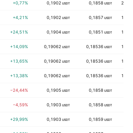
+0,77%
0,1902
0,1858
21,62
USDT
USDT
+4,21%
0,1902
0,1857
19,31
USDT
USDT
+24,51%
0,1904
0,1851
17,53
USDT
USDT
+14,09%
0,19062
0,18536
16,12
USDT
USDT
+13,65%
0,19062
0,18536
16,02
USDT
USDT
+13,38%
0,19062
0,18536
16,01
USDT
USDT
−24,44%
0,1905
0,1858
1,98
USDT
USDT
−4,59%
0,1903
0,1858
7,46
USDT
USDT
+29,99%
0,1903
0,1859
7,64
USDT
USDT