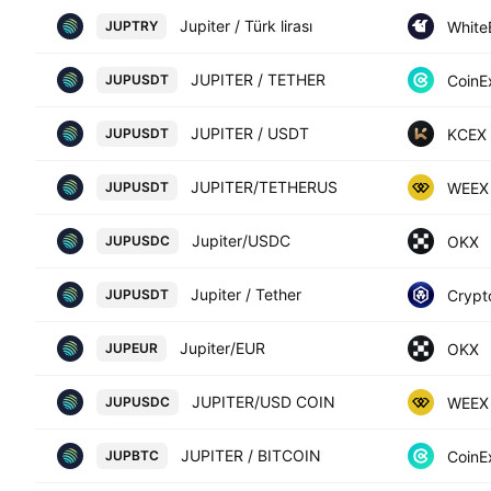
Jupiter / Türk lirası
White
JUPTRY
JUPITER / TETHER
CoinE
JUPUSDT
JUPITER / USDT
KCEX
JUPUSDT
JUPITER/TETHERUS
WEEX
JUPUSDT
Jupiter/USDC
OKX
JUPUSDC
Jupiter / Tether
Crypt
JUPUSDT
Jupiter/EUR
OKX
JUPEUR
JUPITER/USD COIN
WEEX
JUPUSDC
JUPITER / BITCOIN
CoinE
JUPBTC