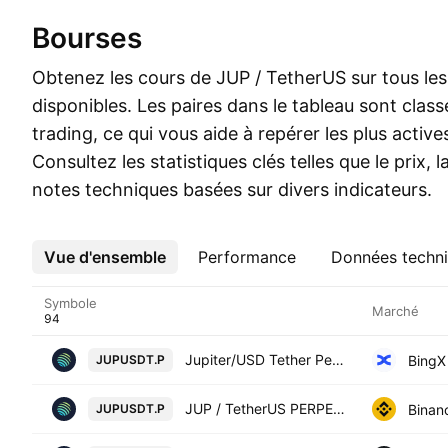
Bourses
Obtenez les cours de JUP / TetherUS sur tous le
disponibles. Les paires dans le tableau sont clas
trading, ce qui vous aide à repérer les plus active
Consultez les statistiques clés telles que le prix, 
notes techniques basées sur divers indicateurs.
Vue d'ensemble
Plus
Performance
Données techn
Symbole
Marché
Jupiter/USD Tether Perpetual Contract
BingX
JUPUSDT.P
JUP / TetherUS PERPETUAL CONTRACT
Binan
JUPUSDT.P