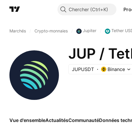
Chercher
Pro
Jupiter
Tether US
Marchés
/
Crypto-monnaies
/
/
JUP / Te
JUPUSDT
Binance
Vue d'ensemble
Actualités
Communauté
Données tech