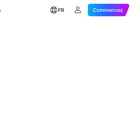
s
FR
Commencez