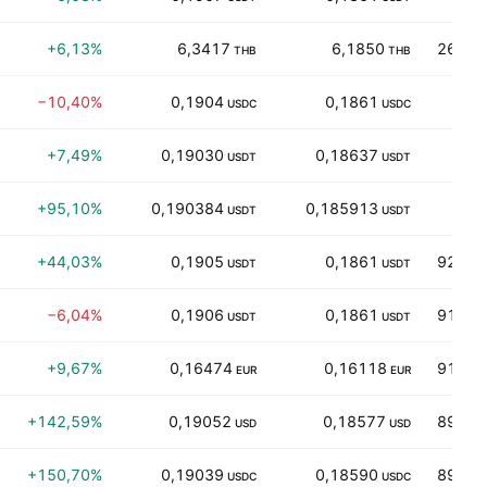
+6,13%
6,3417
6,1850
269,45
THB
THB
−10,40%
0,1904
0,1861
1,66
USDC
USDC
+7,49%
0,19030
0,18637
1,
USDT
USDT
+95,10%
0,190384
0,185913
1,02
USDT
USDT
+44,03%
0,1905
0,1861
925,13
USDT
USDT
−6,04%
0,1906
0,1861
917,21
USDT
USDT
+9,67%
0,16474
0,16118
912,75
EUR
EUR
+142,59%
0,19052
0,18577
897,77
USD
USD
+150,70%
0,19039
0,18590
898,43
USDC
USDC