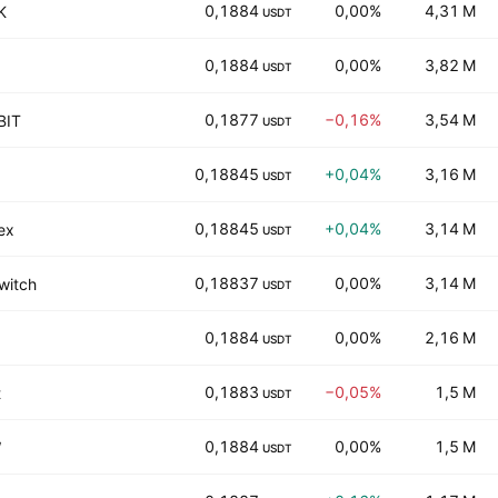
0,1884
0,00%
4,31 M
K
USDT
0,1884
0,00%
3,82 M
USDT
0,1877
−0,16%
3,54 M
BIT
USDT
0,18845
+0,04%
3,16 M
USDT
0,18845
+0,04%
3,14 M
ex
USDT
0,18837
0,00%
3,14 M
witch
USDT
0,1884
0,00%
2,16 M
USDT
0,1883
−0,05%
1,5 M
t
USDT
0,1884
0,00%
1,5 M
W
USDT