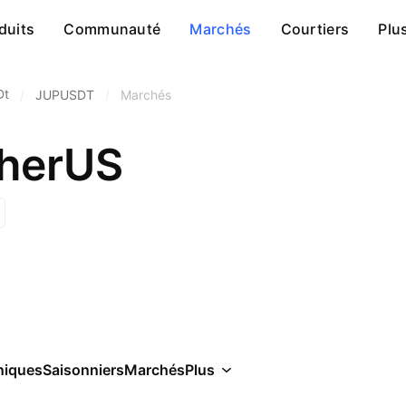
duits
Communauté
Marchés
Courtiers
Plu
Dt
/
JUPUSDT
/
Marchés
therUS
niques
Saisonniers
Marchés
Plus