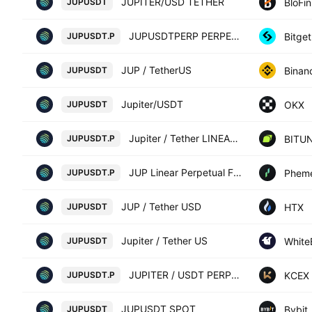
JUPITER/USD TETHER
BloFin
JUPUSDT
JUPUSDTPERP PERPETUAL MIX CONTRACT
Bitget
JUPUSDT.P
JUP / TetherUS
Binan
JUPUSDT
Jupiter/USDT
OKX
JUPUSDT
Jupiter / Tether LINEAR FUTURES CONTRACT
BITUN
JUPUSDT.P
JUP Linear Perpetual Futures Contract
Phem
JUPUSDT.P
JUP / Tether USD
HTX
JUPUSDT
Jupiter / Tether US
White
JUPUSDT
JUPITER / USDT PERPETUAL SWAP CONTRACT
KCEX
JUPUSDT.P
JUPUSDT SPOT
Bybit
JUPUSDT