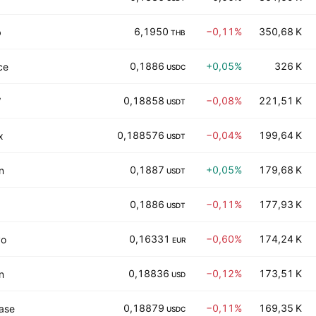
6,1950
−0,11%
350,68 K
b
THB
0,1886
+0,05%
326 K
ce
USDC
0,18858
−0,08%
221,51 K
W
USDT
0,188576
−0,04%
199,64 K
x
USDT
0,1887
+0,05%
179,68 K
n
USDT
0,1886
−0,11%
177,93 K
USDT
0,16331
−0,60%
174,24 K
vo
EUR
0,18836
−0,12%
173,51 K
n
USD
0,18879
−0,11%
169,35 K
ase
USDC