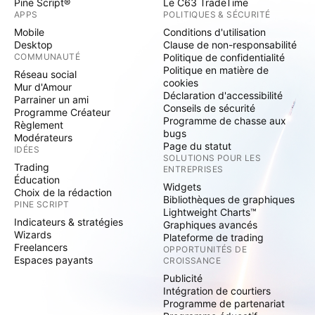
Pine Script®
Le C63 TradeTime
APPS
POLITIQUES & SÉCURITÉ
Mobile
Conditions d'utilisation
Desktop
Clause de non-responsabilité
COMMUNAUTÉ
Politique de confidentialité
Politique en matière de
Réseau social
cookies
Mur d'Amour
Déclaration d'accessibilité
Parrainer un ami
Conseils de sécurité
Programme Créateur
Programme de chasse aux
Règlement
bugs
Modérateurs
Page du statut
IDÉES
SOLUTIONS POUR LES
Trading
ENTREPRISES
Éducation
Widgets
Choix de la rédaction
Bibliothèques de graphiques
PINE SCRIPT
Lightweight Charts™
Indicateurs & stratégies
Graphiques avancés
Wizards
Plateforme de trading
Freelancers
OPPORTUNITÉS DE
Espaces payants
CROISSANCE
Publicité
Intégration de courtiers
Programme de partenariat