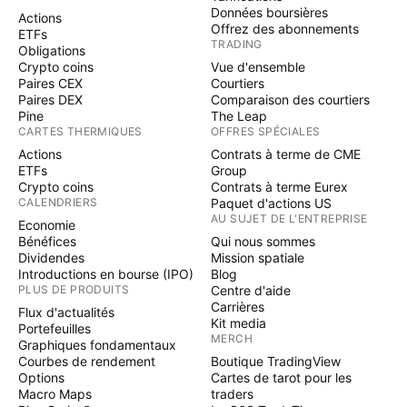
Données boursières
Actions
Offrez des abonnements
ETFs
TRADING
Obligations
Crypto coins
Vue d'ensemble
Paires CEX
Courtiers
Paires DEX
Comparaison des courtiers
Pine
The Leap
CARTES THERMIQUES
OFFRES SPÉCIALES
Actions
Contrats à terme de CME
ETFs
Group
Crypto coins
Contrats à terme Eurex
CALENDRIERS
Paquet d'actions US
AU SUJET DE L'ENTREPRISE
Economie
Bénéfices
Qui nous sommes
Dividendes
Mission spatiale
Introductions en bourse (IPO)
Blog
PLUS DE PRODUITS
Centre d'aide
Carrières
Flux d'actualités
Kit media
Portefeuilles
MERCH
Graphiques fondamentaux
Courbes de rendement
Boutique TradingView
Options
Cartes de tarot pour les
Macro Maps
traders