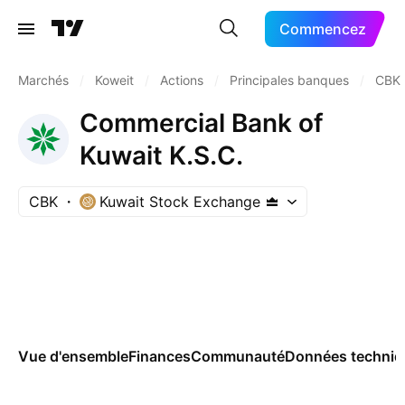
Commencez
Marchés
/
Koweit
/
Actions
/
Principales banques
/
CBK
Commercial Bank of
Kuwait K.S.C.
CBK
Kuwait Stock Exchange
Vue d'ensemble
Finances
Communauté
Données techniq