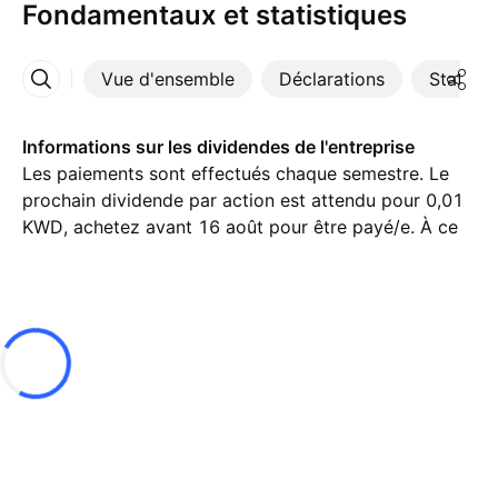
Fondamentaux et statistiques
Vue d'ensemble
Déclarations
Statisti
Plus
Informations sur les dividendes de l'entreprise
Les paiements sont effectués chaque semestre. Le
prochain dividende par action est attendu pour 0,01
KWD, achetez avant 16 août pour être payé/e. À ce
jour, le rendement des dividendes (TTM)% est de
7,28%.