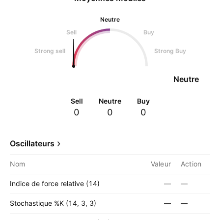
Neutre
Sell
Buy
Strong sell
Strong Buy
Neutre
Sell
Neutre
Buy
0
0
0
Oscillateurs
Nom
Valeur
Action
Indice de force relative (14)
—
—
Stochastique %K (14, 3, 3)
—
—