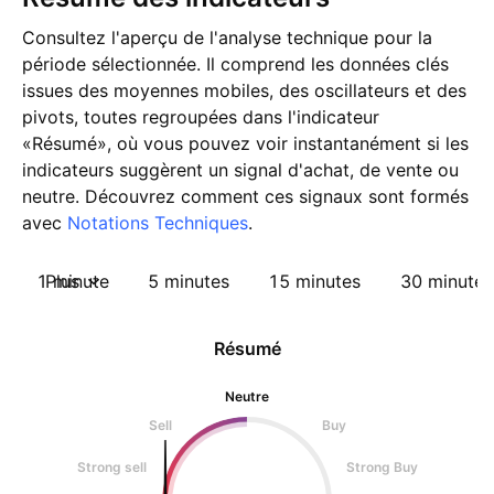
Consultez l'aperçu de l'analyse technique pour la
période sélectionnée. Il comprend les données clés
issues des moyennes mobiles, des oscillateurs et des
pivots, toutes regroupées dans l'indicateur
«Résumé», où vous pouvez voir instantanément si les
indicateurs suggèrent un signal d'achat, de vente ou
neutre. Découvrez comment ces signaux sont formés
avec
Notations Techniques
.
1 minute
Plus
5 minutes
15 minutes
30 minutes
Résumé
Neutre
Sell
Buy
Strong sell
Strong Buy