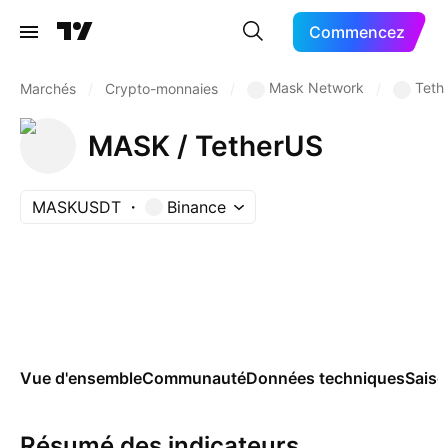
Commencez
Mask Network
Teth
Marchés
/
Crypto-monnaies
/
/
MASK / TetherUS
MASKUSDT
Binance
Vue d'ensemble
Communauté
Données techniques
Saiso
Résumé des indicateurs