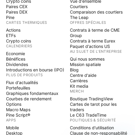
Crypto coins
Vue d'ensemble
Paires CEX
Courtiers
Paires DEX
Comparaison des courtiers
Pine
The Leap
CARTES THERMIQUES
OFFRES SPÉCIALES
Actions
Contrats à terme de CME
ETFs
Group
Crypto coins
Contrats à terme Eurex
CALENDRIERS
Paquet d'actions US
AU SUJET DE L'ENTREPRISE
Economie
Bénéfices
Qui nous sommes
Dividendes
Mission spatiale
Introductions en bourse (IPO)
Blog
PLUS DE PRODUITS
Centre d'aide
Carrières
Flux d'actualités
Kit media
Portefeuilles
MERCH
Graphiques fondamentaux
Courbes de rendement
Boutique TradingView
Options
Cartes de tarot pour les
Macro Maps
traders
Pine Script®
Le C63 TradeTime
APPS
POLITIQUES & SÉCURITÉ
Mobile
Conditions d'utilisation
Desktop
Clause de non-responsabilité