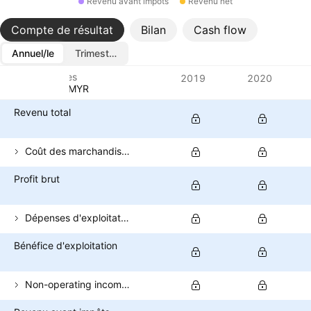
Revenu avant impôts
Revenu net
Compte de résultat
Bilan
Cash flow
Annuel/le
Trimestriel/le
Métriques
2019
2020
Devise: MYR
Revenu total
Coût des marchandises vendues
Profit brut
Dépenses d'exploitation (hors COGS)
Bénéfice d'exploitation
Non-operating income (total)