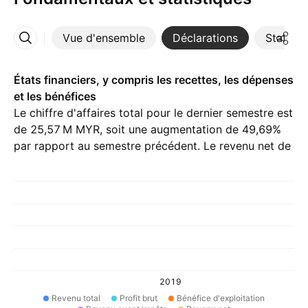
Vue d'ensemble
Déclarations
Statisti
Plus
États financiers, y compris les recettes, les dépenses
et les bénéfices
Le chiffre d'affaires total pour le dernier semestre est
de ‪25,57 M‬ MYR, soit une augmentation de 49,69%
par rapport au semestre précédent. Le revenu net de
H1 26 est ‪7,32 M‬ MYR.
2019
Revenu total
Profit brut
Bénéfice d'exploitation