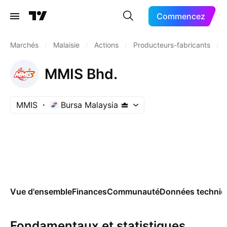
Commencez
Marchés
/
Malaisie
/
Actions
/
Producteurs-fabricants
/
MMIS Bhd.
MMIS
Bursa Malaysia
Vue d'ensemble
Finances
Communauté
Données techniq
Fondamentaux et statistiques