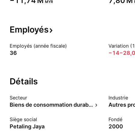
‪−11,74 M‬
‪7,80 M‬
MYR
Employés
Employés (année fiscale)
Variation (
36
−14
−28,
Détails
Secteur
Industrie
Biens de consommation durables
Siège social
Fondé
Petaling Jaya
2000