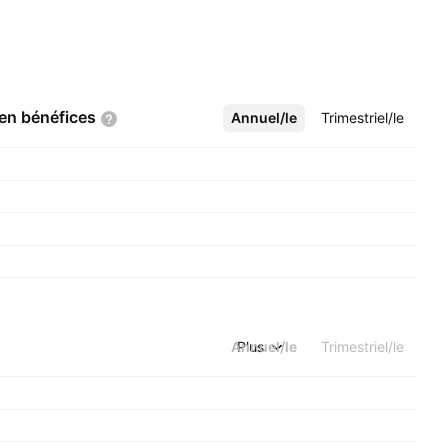
 en
bénéfices
Annuel/le
Plus
Trimestriel/le
Annuel/le
Plus
Trimestriel/le