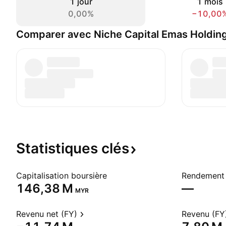
1 jour
1 mois
0,00%
−10,00
Comparer avec Niche Capital Emas Holdin
Statistiques
clés
Capitalisation boursière
Rendement 
‪146,38 M‬
—
MYR
Revenu net (FY)
Revenu (FY