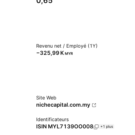
0,65
Revenu net / Employé (1Y)
‪−325,99 K‬
MYR
Site Web
nichecapital.com.my
Identificateurs
ISIN
MYL7139OO008
+1 plus