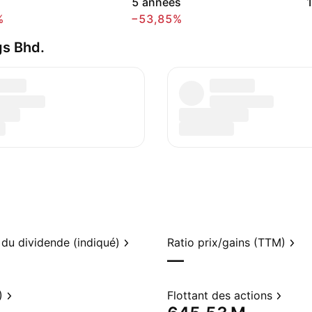
5 années
%
−53,85%
gs Bhd.
du dividende (indiqué)
Ratio prix/gains (TTM)
—
)
Flottant des actions