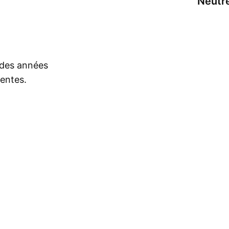
Neutr
s des années
rentes.