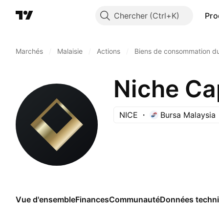
Chercher
Pro
Marchés
/
Malaisie
/
Actions
/
Biens de consommation du
Niche Ca
NICE
Bursa Malaysia
Vue d'ensemble
Finances
Communauté
Données techn