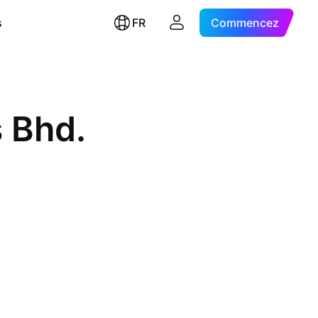
s
FR
Commencez
 Bhd.