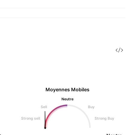
Moyennes Mobiles
Neutre
Sell
Buy
Strong sell
Strong Buy