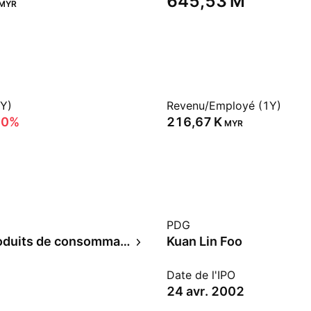
‪645,53 M‬
MYR
1Y)
Revenu/Employé (1Y)
00%
‪216,67 K‬
MYR
PDG
Autres produits de consommation spécialisés
Kuan Lin Foo
Date de l'IPO
24 avr. 2002