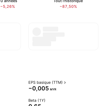
10 années
Tout l'historique
−5,26%
−87,50%
EPS basique (TTM)
−0,005
MYR
Beta (1Y)