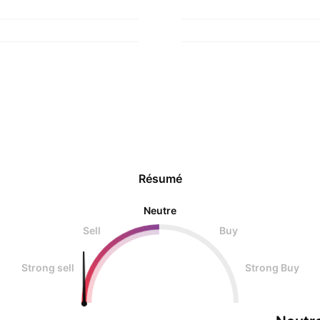
Résumé
Neutre
Sell
Buy
Strong sell
Strong Buy