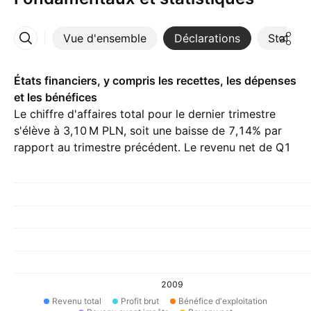
Vue d'ensemble
Déclarations
Statisti
Plus
États financiers, y compris les recettes, les dépenses
et les bénéfices
Le chiffre d'affaires total pour le dernier trimestre
s'élève à ‪3,10 M‬ PLN, soit une baisse de 7,14% par
rapport au trimestre précédent. Le revenu net de Q1
26 est ‪45,53 K‬ PLN.
2009
Revenu total
Profit brut
Bénéfice d'exploitation