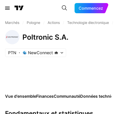
Commencez
Marchés
/
Pologne
/
Actions
/
Technologie électronique
/
Poltronic S.A.
PTN
NewConnect
Vue d'ensemble
Finances
Communauté
Données techniq
Fondamentaux et statistiques