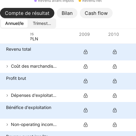
Revenu avant impôts
Revenu net
Compte de résultat
Bilan
Cash flow
Annuel/le
Trimestriel/le
Métriques
2009
2010
Devise: PLN
Revenu total
Coût des marchandises vendues
Profit brut
Dépenses d'exploitation (hors COGS)
Bénéfice d'exploitation
Non-operating income (total)