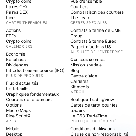
Crypto coins
Vue d'ensemble
Paires CEX
Courtiers
Paires DEX
Comparaison des courtiers
Pine
The Leap
CARTES THERMIQUES
OFFRES SPÉCIALES
Actions
Contrats à terme de CME
ETFs
Group
Crypto coins
Contrats à terme Eurex
CALENDRIERS
Paquet d'actions US
AU SUJET DE L'ENTREPRISE
Economie
Bénéfices
Qui nous sommes
Dividendes
Mission spatiale
Introductions en bourse (IPO)
Blog
PLUS DE PRODUITS
Centre d'aide
Carrières
Flux d'actualités
Kit media
Portefeuilles
MERCH
Graphiques fondamentaux
Courbes de rendement
Boutique TradingView
Options
Cartes de tarot pour les
Macro Maps
traders
Pine Script®
Le C63 TradeTime
APPS
POLITIQUES & SÉCURITÉ
Mobile
Conditions d'utilisation
Desktop
Clause de non-responsabilité