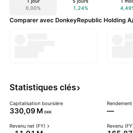
1 jour
5 jours
1 moi
0,00%
1,24%
4,49
Comparer avec DonkeyRepublic Holding A
Statistiques
clés
Capitalisation boursière
Rendement 
‪330,09 M‬
—
DKK
Revenu net (FY)
Revenu (FY