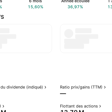
s
6 mois
Année écoulée
1 
%
15,60%
36,97%
1
/S
du dividende (indiqué)
Ratio prix/gains (TTM)
—
)
Flottant des actions