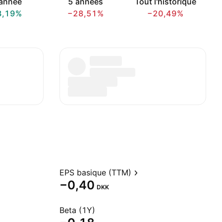
année
5 années
Tout l'historique
3,19%
−28,51%
−20,49%
EPS basique (TTM)
−0,40
DKK
Beta (1Y)