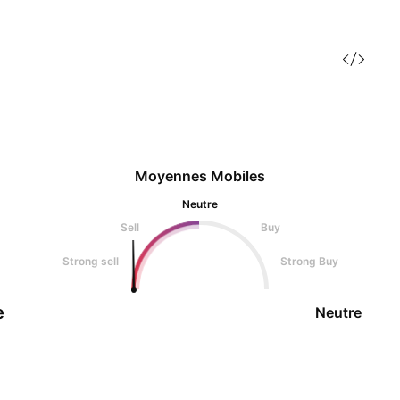
Moyennes Mobiles
Neutre
Sell
Buy
Strong sell
Strong Buy
e
Neutre