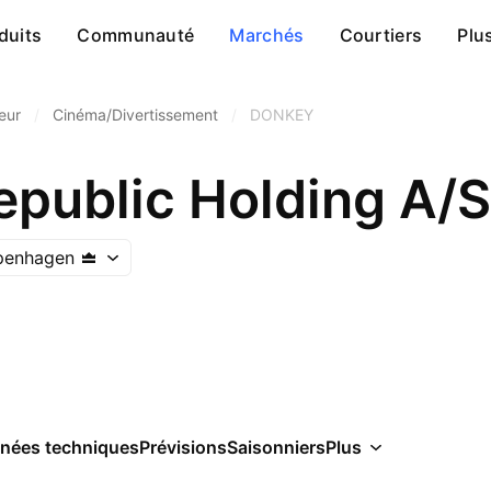
duits
Communauté
Marchés
Courtiers
Plu
eur
/
Cinéma/Divertissement
/
DONKEY
public Holding A/S
penhagen
nées techniques
Prévisions
Saisonniers
Plus