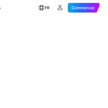
s
FR
Commencez