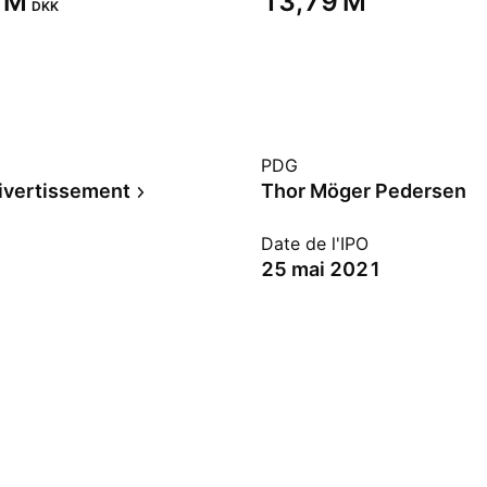
 M‬
‪13,79 M‬
DKK
PDG
ivertissement
Thor Möger Pedersen
Date de l'IPO
25 mai 2021