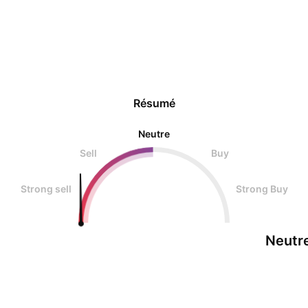
Résumé
Neutre
Sell
Buy
Strong sell
Strong Buy
Neutr