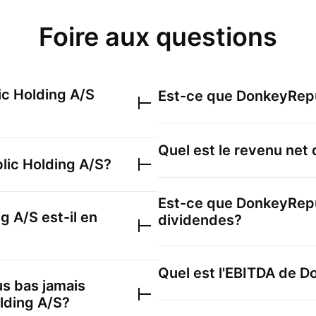
Foire aux questions
c Holding A/S
Est-ce que
DonkeyRepu
Quel est le revenu net
ic Holding A/S
?
Est-ce que
DonkeyRepu
ng A/S
est-il en
dividendes?
Quel est l'EBITDA de
Do
lus bas jamais
lding A/S
?