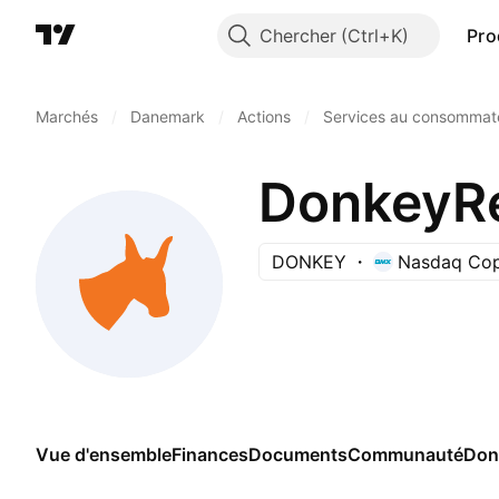
Chercher
Pro
Marchés
/
Danemark
/
Actions
/
Services au consommat
DonkeyRe
DONKEY
Nasdaq Co
Vue d'ensemble
Finances
Documents
Communauté
Don