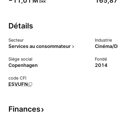
‪−11,01 M‬
‪165,87
DKK
Détails
Secteur
Industrie
Services au consommateur
Cinéma/D
Siège social
Fondé
Copenhagen
2014
code CFI
ESVUFN
Finances