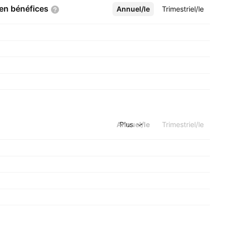
 en
bénéfices
Annuel/le
Plus
Trimestriel/le
Annuel/le
Plus
Trimestriel/le