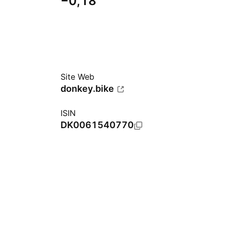
−0,18
Site Web
donkey.bike
ISIN
DK0061540770