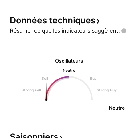
Données
techniques
Résumer ce que les indicateurs
suggèrent.
Oscillateurs
Neutre
Sell
Buy
Strong sell
Strong Buy
Neutre
Saisonniers