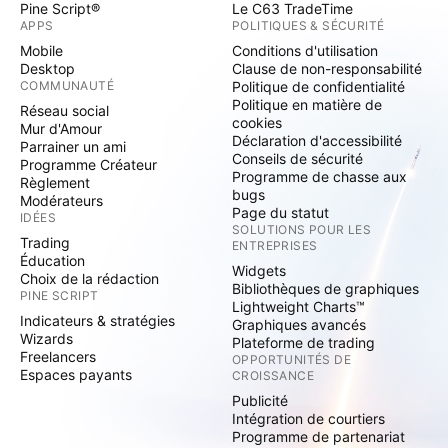
Pine Script®
Le C63 TradeTime
APPS
POLITIQUES & SÉCURITÉ
Mobile
Conditions d'utilisation
Desktop
Clause de non-responsabilité
COMMUNAUTÉ
Politique de confidentialité
Politique en matière de
Réseau social
cookies
Mur d'Amour
Déclaration d'accessibilité
Parrainer un ami
Conseils de sécurité
Programme Créateur
Programme de chasse aux
Règlement
bugs
Modérateurs
Page du statut
IDÉES
SOLUTIONS POUR LES
Trading
ENTREPRISES
Éducation
Widgets
Choix de la rédaction
Bibliothèques de graphiques
PINE SCRIPT
Lightweight Charts™
Indicateurs & stratégies
Graphiques avancés
Wizards
Plateforme de trading
Freelancers
OPPORTUNITÉS DE
Espaces payants
CROISSANCE
Publicité
Intégration de courtiers
Programme de partenariat