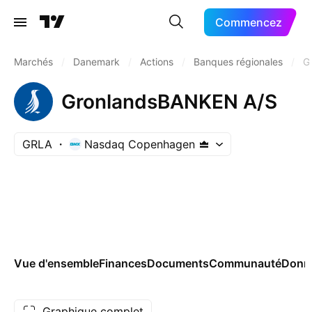
Commencez
Marchés
/
Danemark
/
Actions
/
Banques régionales
/
G
GronlandsBANKEN A/S
GRLA
Nasdaq Copenhagen
Vue d'ensemble
Finances
Documents
Communauté
Donn
Graphique complet