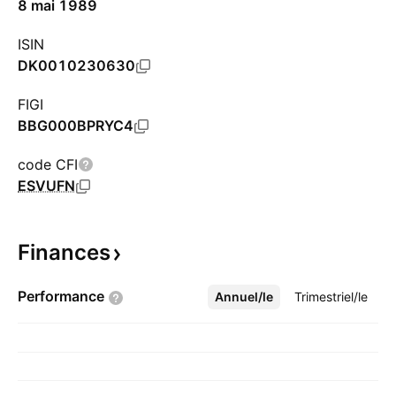
8 mai 1989
ISIN
DK0010230630
FIGI
BBG000BPRYC4
code CFI
ESVUFN
Finances
Performance
Annuel/le
Plus
Trimestriel/le