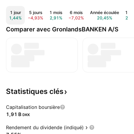
1 jour
5 jours
1 mois
6 mois
Année écoulée
1 a
1,44%
−4,93%
2,91%
−7,02%
20,45%
23,
Comparer avec GronlandsBANKEN A/S
Statistiques
clés
Capitalisation boursière
‪1,91 B‬
DKK
Rendement du dividende (indiqué)