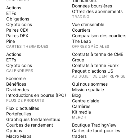
Tarifications
Données boursières
Actions
Offrez des abonnements
ETFs
TRADING
Obligations
Crypto coins
Vue d'ensemble
Paires CEX
Courtiers
Paires DEX
Comparaison des courtiers
Pine
The Leap
CARTES THERMIQUES
OFFRES SPÉCIALES
Actions
Contrats à terme de CME
ETFs
Group
Crypto coins
Contrats à terme Eurex
CALENDRIERS
Paquet d'actions US
AU SUJET DE L'ENTREPRISE
Economie
Bénéfices
Qui nous sommes
Dividendes
Mission spatiale
Introductions en bourse (IPO)
Blog
PLUS DE PRODUITS
Centre d'aide
Carrières
Flux d'actualités
Kit media
Portefeuilles
MERCH
Graphiques fondamentaux
Courbes de rendement
Boutique TradingView
Options
Cartes de tarot pour les
Macro Maps
traders