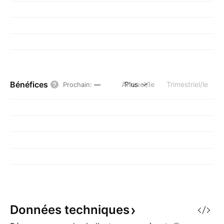
Bénéfices
Annuel/le
Plus
Trimestriel/le
Prochain
:
—
Données
techniques