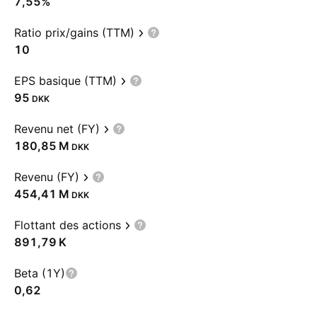
7,55%
Ratio prix/gains (TTM)
10
EPS basique (TTM)
95
DKK
Revenu net (FY)
‪180,85 M‬
DKK
Revenu (FY)
‪454,41 M‬
DKK
Flottant des actions
‪891,79 K‬
Beta (1Y)
0,62