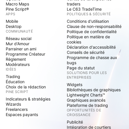
Macro Maps
traders
Pine Script®
Le C63 TradeTime
APPS
POLITIQUES & SÉCURITÉ
Mobile
Conditions d'utilisation
Desktop
Clause de non-responsabilité
COMMUNAUTÉ
Politique de confidentialité
Politique en matière de
Réseau social
cookies
Mur d'Amour
Déclaration d'accessibilité
Parrainer un ami
Conseils de sécurité
Programme Créateur
Programme de chasse aux
Règlement
bugs
Modérateurs
Page du statut
IDÉES
SOLUTIONS POUR LES
Trading
ENTREPRISES
Éducation
Widgets
Choix de la rédaction
Bibliothèques de graphiques
PINE SCRIPT
Lightweight Charts™
Indicateurs & stratégies
Graphiques avancés
Wizards
Plateforme de trading
Freelancers
OPPORTUNITÉS DE
Espaces payants
CROISSANCE
Publicité
Intégration de courtiers