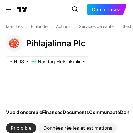
Commencez
Marchés
/
Finlande
/
Actions
/
Services de santé
/
Gesti
Pihlajalinna Plc
PIHLIS
Nasdaq Helsinki
Vue d'ensemble
Finances
Documents
Communauté
Donn
Prix cible
Données réelles et estimations