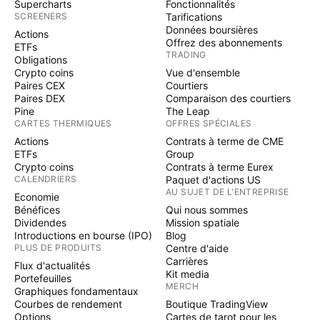
Supercharts
Fonctionnalités
SCREENERS
Tarifications
Données boursières
Actions
Offrez des abonnements
ETFs
TRADING
Obligations
Crypto coins
Vue d'ensemble
Paires CEX
Courtiers
Paires DEX
Comparaison des courtiers
Pine
The Leap
CARTES THERMIQUES
OFFRES SPÉCIALES
Actions
Contrats à terme de CME
ETFs
Group
Crypto coins
Contrats à terme Eurex
CALENDRIERS
Paquet d'actions US
AU SUJET DE L'ENTREPRISE
Economie
Bénéfices
Qui nous sommes
Dividendes
Mission spatiale
Introductions en bourse (IPO)
Blog
PLUS DE PRODUITS
Centre d'aide
Carrières
Flux d'actualités
Kit media
Portefeuilles
MERCH
Graphiques fondamentaux
Courbes de rendement
Boutique TradingView
Options
Cartes de tarot pour les