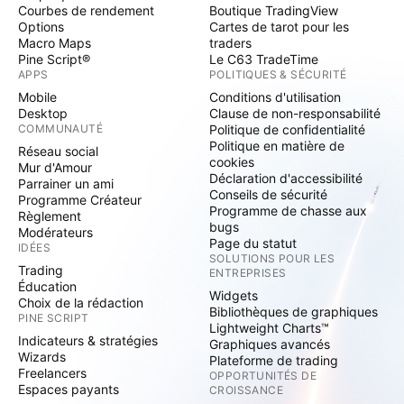
Courbes de rendement
Boutique TradingView
Options
Cartes de tarot pour les
Macro Maps
traders
Pine Script®
Le C63 TradeTime
APPS
POLITIQUES & SÉCURITÉ
Mobile
Conditions d'utilisation
Desktop
Clause de non-responsabilité
COMMUNAUTÉ
Politique de confidentialité
Politique en matière de
Réseau social
cookies
Mur d'Amour
Déclaration d'accessibilité
Parrainer un ami
Conseils de sécurité
Programme Créateur
Programme de chasse aux
Règlement
bugs
Modérateurs
Page du statut
IDÉES
SOLUTIONS POUR LES
Trading
ENTREPRISES
Éducation
Widgets
Choix de la rédaction
Bibliothèques de graphiques
PINE SCRIPT
Lightweight Charts™
Indicateurs & stratégies
Graphiques avancés
Wizards
Plateforme de trading
Freelancers
OPPORTUNITÉS DE
Espaces payants
CROISSANCE