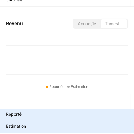
Revenu
Annuel/le
Trimestriel/le
Reporté
Estimation
Métriques
Reporté
Estimation