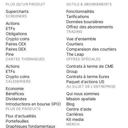
PLUS QU'UN PRODUIT
OUTILS & ABONNEMENTS
Supercharts
Fonctionnalités
SCREENERS
Tarifications
Données boursières
Actions
Offrez des abonnements
ETFs
TRADING
Obligations
Crypto coins
Vue d'ensemble
Paires CEX
Courtiers
Paires DEX
Comparaison des courtiers
Pine
The Leap
CARTES THERMIQUES
OFFRES SPÉCIALES
Actions
Contrats à terme de CME
ETFs
Group
Crypto coins
Contrats à terme Eurex
CALENDRIERS
Paquet d'actions US
AU SUJET DE L'ENTREPRISE
Economie
Bénéfices
Qui nous sommes
Dividendes
Mission spatiale
Introductions en bourse (IPO)
Blog
PLUS DE PRODUITS
Centre d'aide
Carrières
Flux d'actualités
Kit media
Portefeuilles
MERCH
Graphiques fondamentaux