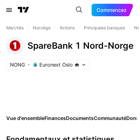
Commencez
Marchés
/
Norvège
/
Actions
/
Principales banques
/
N
SpareBank 1 Nord-Norge
NONG
Euronext Oslo
Vue d'ensemble
Finances
Documents
Communauté
Donn
Fondamentaux et statistiques