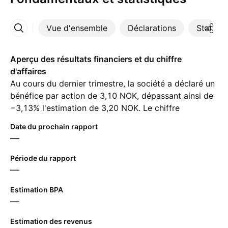
Vue d'ensemble
Déclarations
Statisti
Plus
Aperçu des résultats financiers et du chiffre
d'affaires
Au cours du dernier trimestre, la société a déclaré un
bénéfice par action de 3,10 NOK, dépassant ainsi de
−3,13% l'estimation de 3,20 NOK. Le chiffre
d'affaires pour la même période a atteint ‪1,47 B‬ NOK,
Date du prochain rapport
malgré une estimation de ‪1,47 B‬ NOK. Pour le
—
prochain trimestre, les analystes prévoient un
bénéfice par action de 3,31 NOK et un chiffre
Période du rapport
d'affaires de ‪1,51 B‬ NOK.
—
Estimation BPA
—
Estimation des revenus