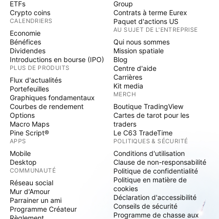
ETFs
Group
Crypto coins
Contrats à terme Eurex
CALENDRIERS
Paquet d'actions US
AU SUJET DE L'ENTREPRISE
Economie
Bénéfices
Qui nous sommes
Dividendes
Mission spatiale
Introductions en bourse (IPO)
Blog
PLUS DE PRODUITS
Centre d'aide
Carrières
Flux d'actualités
Kit media
Portefeuilles
MERCH
Graphiques fondamentaux
Courbes de rendement
Boutique TradingView
Options
Cartes de tarot pour les
Macro Maps
traders
Pine Script®
Le C63 TradeTime
APPS
POLITIQUES & SÉCURITÉ
Mobile
Conditions d'utilisation
Desktop
Clause de non-responsabilité
COMMUNAUTÉ
Politique de confidentialité
Politique en matière de
Réseau social
cookies
Mur d'Amour
Déclaration d'accessibilité
Parrainer un ami
Conseils de sécurité
Programme Créateur
Programme de chasse aux
Règlement