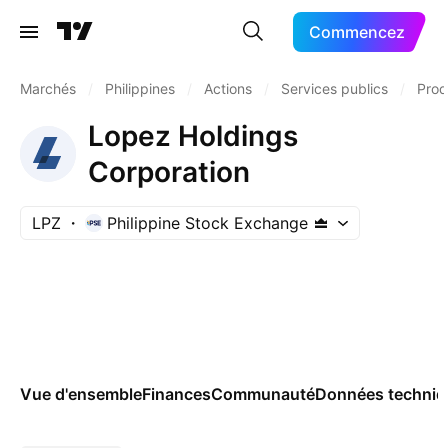
Commencez
Marchés
/
Philippines
/
Actions
/
Services publics
/
Prod
Lopez Holdings
Corporation
LPZ
Philippine Stock Exchange
Vue d'ensemble
Finances
Communauté
Données techniq