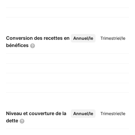
Conversion des recettes en
Annuel/le
Plus
Trimestriel/le
bénéfices
Niveau et couverture de la
Annuel/le
Plus
Trimestriel/le
dette