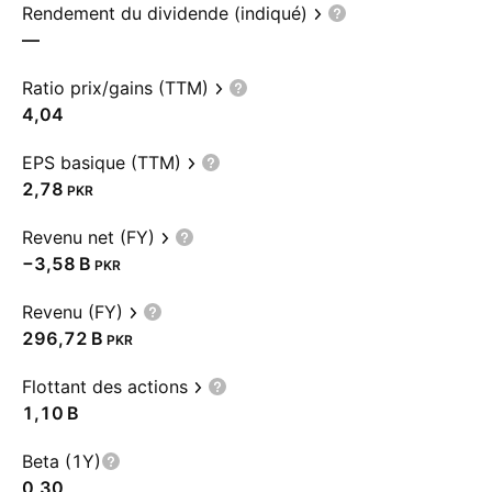
Rendement du dividende (indiqué)
—
Ratio prix/gains (TTM)
4,04
EPS basique (TTM)
2,78
PKR
Revenu net (FY)
‪−3,58 B‬
PKR
Revenu (FY)
‪296,72 B‬
PKR
Flottant des actions
‪1,10 B‬
Beta (1Y)
0,30