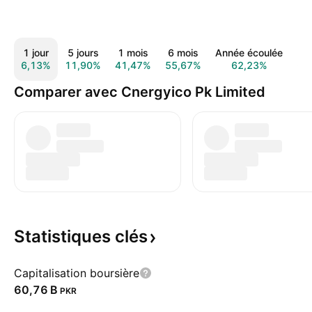
1 jour
5 jours
1 mois
6 mois
Année écoulée
1 
6,13%
11,90%
41,47%
55,67%
62,23%
66
Comparer avec Cnergyico Pk Limited
Statistiques
clés
Capitalisation boursière
‪60,76 B‬
PKR