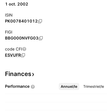
1 oct. 2002
ISIN
PK0078401012
FIGI
BBG000NVFG03
code CFI
ESVUFR
Finances
Performance
Annuel/le
Plus
Trimestriel/le