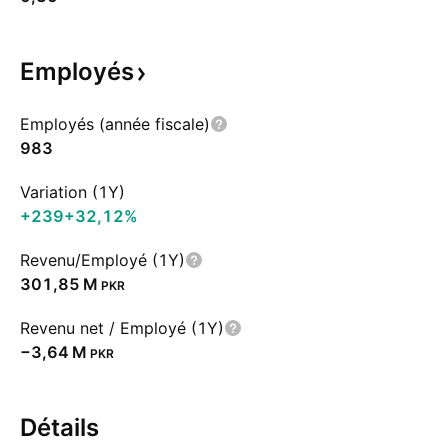
Employés
Employés (année fiscale)
983
Variation (1Y)
+239
+32,12%
Revenu/Employé (1Y)
‪301,85 M‬
PKR
Revenu net / Employé (1Y)
‪−3,64 M‬
PKR
Détails