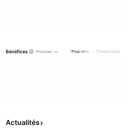
Bénéfices
Annuel/le
Plus
Trimestriel/le
Prochain
:
—
Actualités