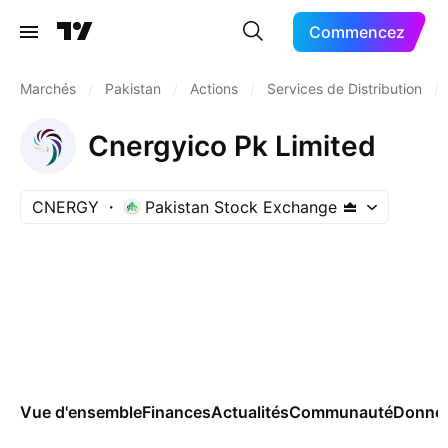
Commencez
Marchés
/
Pakistan
/
Actions
/
Services de Distribution
/
Cnergyico Pk Limited
CNERGY
Pakistan Stock Exchange
Vue d'ensemble
Finances
Actualités
Communauté
Donnée