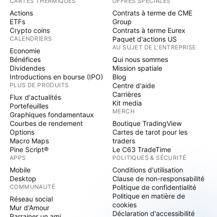
CARTES THERMIQUES
OFFRES SPÉCIALES
Actions
Contrats à terme de CME
ETFs
Group
Crypto coins
Contrats à terme Eurex
CALENDRIERS
Paquet d'actions US
AU SUJET DE L'ENTREPRISE
Economie
Bénéfices
Qui nous sommes
Dividendes
Mission spatiale
Introductions en bourse (IPO)
Blog
PLUS DE PRODUITS
Centre d'aide
Carrières
Flux d'actualités
Kit media
Portefeuilles
MERCH
Graphiques fondamentaux
Courbes de rendement
Boutique TradingView
Options
Cartes de tarot pour les
Macro Maps
traders
Pine Script®
Le C63 TradeTime
APPS
POLITIQUES & SÉCURITÉ
Mobile
Conditions d'utilisation
Desktop
Clause de non-responsabilité
COMMUNAUTÉ
Politique de confidentialité
Politique en matière de
Réseau social
cookies
Mur d'Amour
Déclaration d'accessibilité
Parrainer un ami