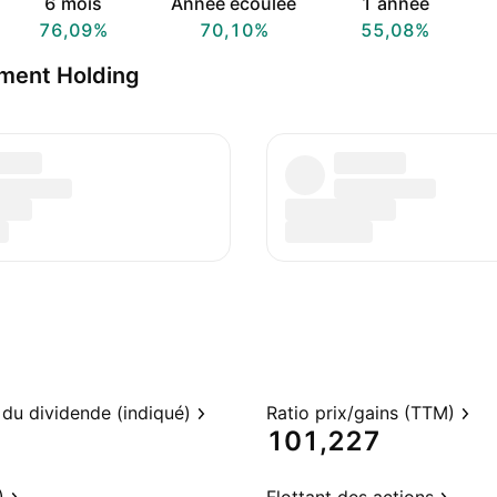
6 mois
Année écoulée
1 année
76,09%
70,10%
55,08%
tment Holding
du dividende (indiqué)
Ratio prix/gains (TTM)
101,227