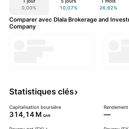
1 jour
5 jours
1 mois
0,00%
10,07%
26,92%
Comparer avec Dlala Brokerage and Inves
Company
Statistiques
clés
Capitalisation boursière
Rendement 
‪314,14 M‬
—
QAR