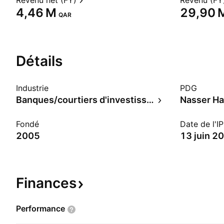
Revenu net (FY)
Revenu (FY
‪4,46 M‬
‪29,90 M
QAR
Détails
Industrie
PDG
Banques/courtiers d'investissement
Nasser Ham
Fondé
Date de l'I
2005
13 juin 2
Finances
Performance