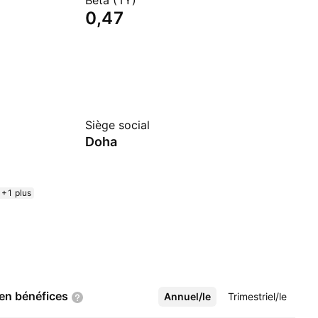
Beta (1Y)
0,47
Siège social
Doha
+1 plus
 en
bénéfices
Annuel/le
Plus
Trimestriel/le