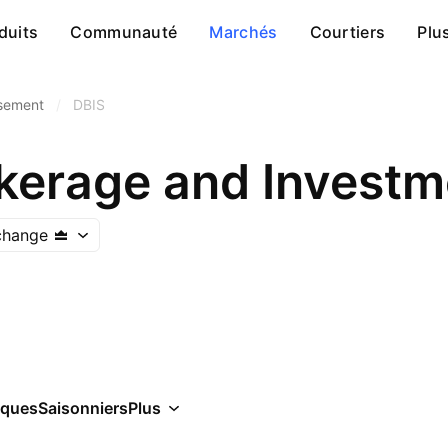
duits
Communauté
Marchés
Courtiers
Plu
ssement
/
DBIS
change
iques
Saisonniers
Plus