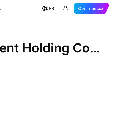
s
FR
Commencez
Dlala Brokerage and Investment Holding Company