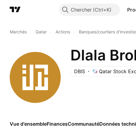
Chercher
Pro
Marchés
/
Qatar
/
Actions
/
Banques/courtiers d'investi
DBIS
Qatar Stock Ex
Vue d'ensemble
Finances
Communauté
Données techn