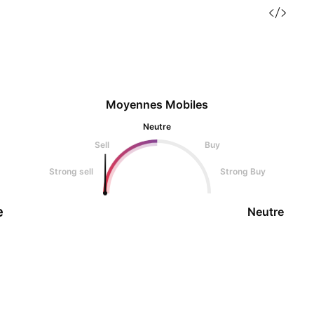
Moyennes Mobiles
Neutre
Sell
Buy
Strong sell
Strong Buy
e
Neutre