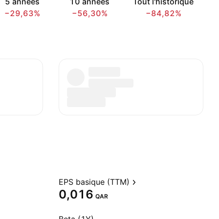
5 années
10 années
Tout l'historique
−29,63%
−56,30%
−84,82%
EPS basique (TTM)
0,016
QAR