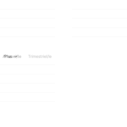
Annuel/le
Plus
Trimestriel/le