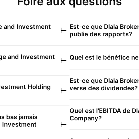
Foire aux questions
e and Investment
Est-ce que
Dlala Brok
publie des rapports?
age and Investment
Quel est le bénéfice n
Est-ce que
Dlala Brok
nvestment Holding
verse des dividendes?
Quel est l'EBITDA de
Dl
lus bas jamais
Company
?
d Investment