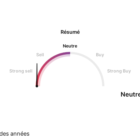
Résumé
Neutre
Sell
Buy
Strong sell
Strong Buy
Neutr
s des années