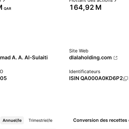
)
Flottant des actions
‬
‪164,92 M‬
QAR
Site Web
ad A. A. Al-Sulaiti
dlalaholding.com
PO
Identificateurs
005
ISIN
QA000A0KD6P2
Conversion des recettes
Annuel/le
Plus
Trimestriel/le