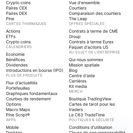
Crypto coins
Vue d'ensemble
Paires CEX
Courtiers
Paires DEX
Comparaison des courtiers
Pine
The Leap
CARTES THERMIQUES
OFFRES SPÉCIALES
Actions
Contrats à terme de CME
ETFs
Group
Crypto coins
Contrats à terme Eurex
CALENDRIERS
Paquet d'actions US
AU SUJET DE L'ENTREPRISE
Economie
Bénéfices
Qui nous sommes
Dividendes
Mission spatiale
Introductions en bourse (IPO)
Blog
PLUS DE PRODUITS
Centre d'aide
Carrières
Flux d'actualités
Kit media
Portefeuilles
MERCH
Graphiques fondamentaux
Courbes de rendement
Boutique TradingView
Options
Cartes de tarot pour les
Macro Maps
traders
Pine Script®
Le C63 TradeTime
APPS
POLITIQUES & SÉCURITÉ
Mobile
Conditions d'utilisation
Desktop
Clause de non-responsabilité