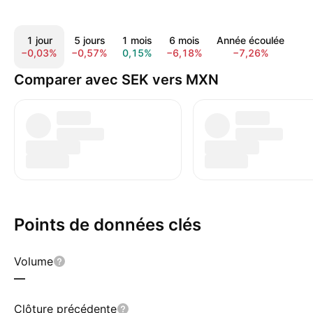
1 jour
5 jours
1 mois
6 mois
Année écoulée
1 
−0,03%
−0,57%
0,15%
−6,18%
−7,26%
−6
Comparer avec SEK vers MXN
Points de données clés
Volume
—
Clôture précédente