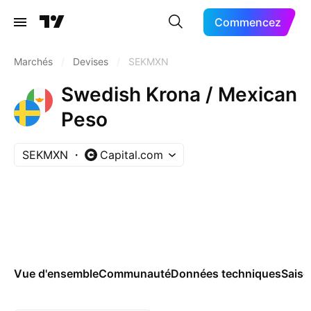
Commencez
Marchés
/
Devises
/
SEKMXN
Swedish Krona / Mexican
Peso
SEKMXN
Capital.com
Vue d'ensemble
Communauté
Données techniques
Saiso