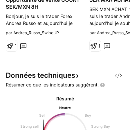
r
SEK/MXN 8H
SEK MXN ACHAT 1H
t
Bonjour, je suis le trader Forex
suis le trader And
Andrea Russo et aujourd'hui je
aujourd'hui je sou
veux vous parler d'une
parler d'une oppor
par Andrea_Russo_SwipeUP
par Andrea_Russo_S
opportunité de vente à
d'investissement i
découvert sur SEKMXN. Après
le taux de chang
1
1
une analyse technique et
Dans cet article j
fondamentale minutieuse, j'ai
expliquer mes mot
décidé d'entrer en position
stratégie pour un 
COURTE sur le croisement
de 1.96936, avec 
Données
techniques
SEKMXN au niveau de 2,0465.
Résumer ce que les indicateurs
suggèrent.
Ma stratégie comprend un
Résumé
Neutre
Sell
Buy
Strong sell
Strong Buy