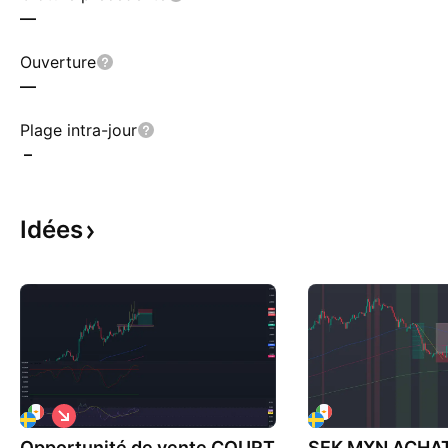
—
Ouverture
—
Plage intra-jour
–
Idées
S
h
Opportunité de vente COURT
o
SEK MXN ACHA