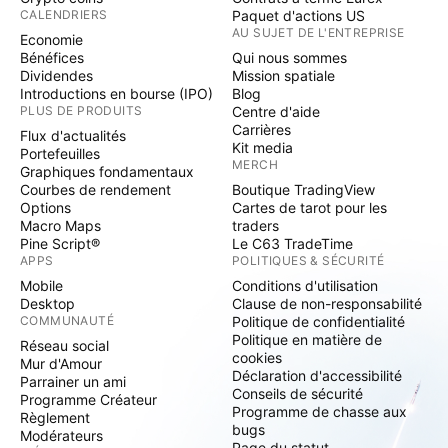
CALENDRIERS
Paquet d'actions US
AU SUJET DE L'ENTREPRISE
Economie
Bénéfices
Qui nous sommes
Dividendes
Mission spatiale
Introductions en bourse (IPO)
Blog
PLUS DE PRODUITS
Centre d'aide
Carrières
Flux d'actualités
Kit media
Portefeuilles
MERCH
Graphiques fondamentaux
Courbes de rendement
Boutique TradingView
Options
Cartes de tarot pour les
Macro Maps
traders
Pine Script®
Le C63 TradeTime
APPS
POLITIQUES & SÉCURITÉ
Mobile
Conditions d'utilisation
Desktop
Clause de non-responsabilité
COMMUNAUTÉ
Politique de confidentialité
Politique en matière de
Réseau social
cookies
Mur d'Amour
Déclaration d'accessibilité
Parrainer un ami
Conseils de sécurité
Programme Créateur
Programme de chasse aux
Règlement
bugs
Modérateurs
Page du statut