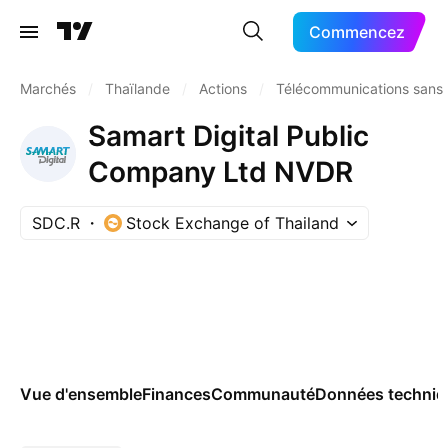
Commencez
Marchés
/
Thaïlande
/
Actions
/
Télécommunications sans f
Samart Digital Public
Company Ltd NVDR
SDC.R
Stock Exchange of Thailand
Vue d'ensemble
Finances
Communauté
Données techniq