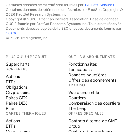
Certaines données de marché sont fournies par
ICE Data Services
.
Certaines données de référence sont fournies par FactSet. Copyright ©
2026 FactSet Research Systems Inc.
Copyright © 2026, American Bankers Association. Base de données
CUSIP fournie par FactSet Research Systems Inc. Tous droits réservés.
Documents déposés auprès de la SEC et autres documents fournis par
Quartr
.
© 2026 TradingView, Inc.
PLUS QU'UN PRODUIT
OUTILS & ABONNEMENTS
Supercharts
Fonctionnalités
SCREENERS
Tarifications
Données boursières
Actions
Offrez des abonnements
ETFs
TRADING
Obligations
Crypto coins
Vue d'ensemble
Paires CEX
Courtiers
Paires DEX
Comparaison des courtiers
Pine
The Leap
CARTES THERMIQUES
OFFRES SPÉCIALES
Actions
Contrats à terme de CME
ETFs
Group
Crypto coins
Contrats à terme Eurex