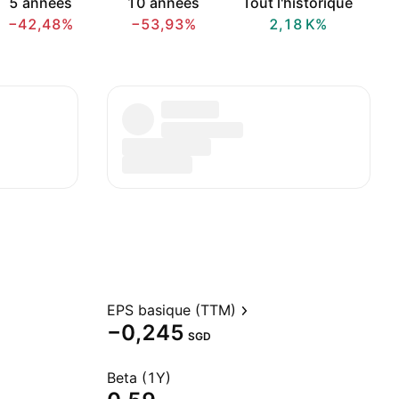
5 années
10 années
Tout l'historique
−42,48%
−53,93%
‪2,18 K‬%
EPS basique (TTM)
−0,245
SGD
Beta (1Y)