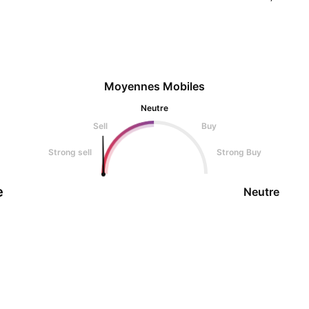
Moyennes Mobiles
Neutre
Sell
Buy
Strong sell
Strong Buy
e
Neutre