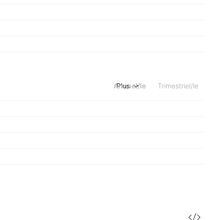
Annuel/le
Plus
Trimestriel/le