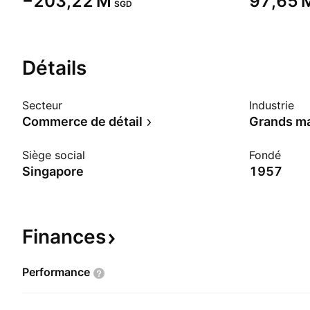
‪−203,22 M‬
‪97,65 M
SGD
Détails
Secteur
Industrie
Commerce de détail
Grands m
Siège social
Fondé
Singapore
1957
Finances
Performance