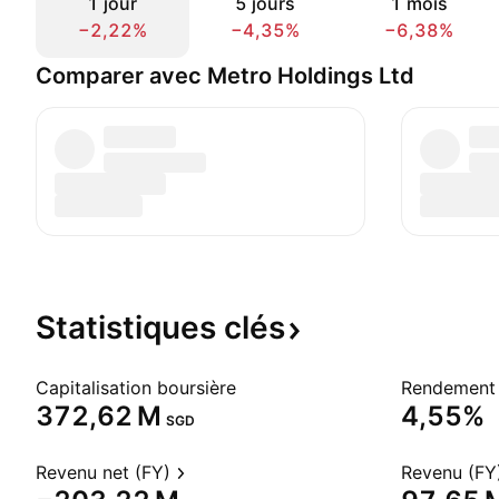
1 jour
5 jours
1 mois
−2,22%
−4,35%
−6,38%
Comparer avec Metro Holdings Ltd
Statistiques
clés
Capitalisation boursière
Rendement 
‪372,62 M‬
4,55%
SGD
Revenu net (FY)
Revenu (FY