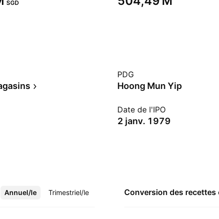
‬
‪504,49 M‬
SGD
PDG
agasins
Hoong Mun Yip
Date de l'IPO
2 janv. 1979
Conversion des recettes
Annuel/le
Plus
Trimestriel/le