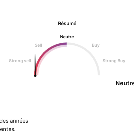
Résumé
Neutre
Sell
Buy
Strong sell
Strong Buy
Neutr
s des années
rentes.