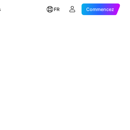
s
FR
Commencez