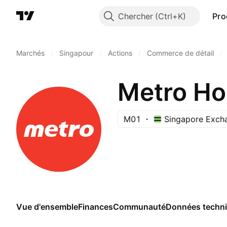
Chercher
Pro
Marchés
/
Singapour
/
Actions
/
Commerce de détail
/
Metro Ho
M01
Singapore Exch
Vue d'ensemble
Finances
Communauté
Données techn