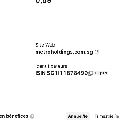
0,59
Site Web
metroholdings.com.sg
Identificateurs
ISIN
SG1I11878499
+1 plus
 en
bénéfices
Annuel/le
Plus
Trimestriel/le