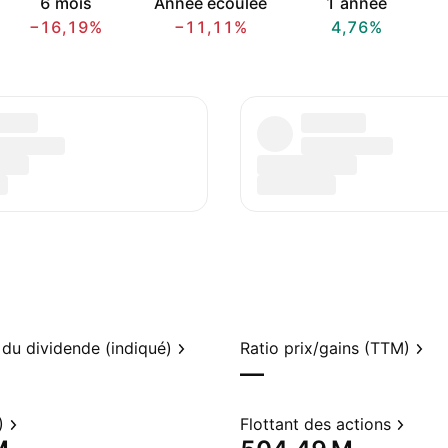
6 mois
Année écoulée
1 année
−16,19%
−11,11%
4,76%
du dividende (indiqué)
Ratio prix/gains (TTM)
—
)
Flottant des actions