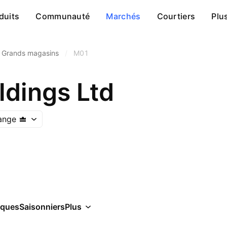
duits
Communauté
Marchés
Courtiers
Plu
Grands magasins
/
M01
ldings Ltd
ange
iques
Saisonniers
Plus