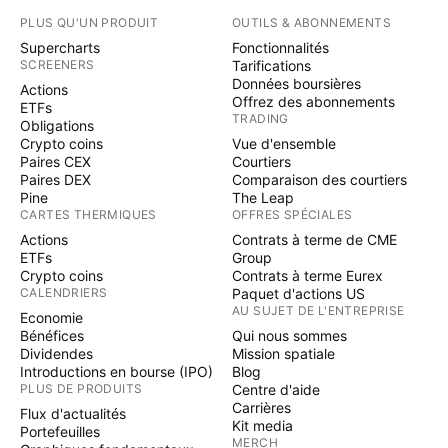
PLUS QU'UN PRODUIT
OUTILS & ABONNEMENTS
Supercharts
Fonctionnalités
SCREENERS
Tarifications
Données boursières
Actions
Offrez des abonnements
ETFs
TRADING
Obligations
Crypto coins
Vue d'ensemble
Paires CEX
Courtiers
Paires DEX
Comparaison des courtiers
Pine
The Leap
CARTES THERMIQUES
OFFRES SPÉCIALES
Actions
Contrats à terme de CME
ETFs
Group
Crypto coins
Contrats à terme Eurex
CALENDRIERS
Paquet d'actions US
AU SUJET DE L'ENTREPRISE
Economie
Bénéfices
Qui nous sommes
Dividendes
Mission spatiale
Introductions en bourse (IPO)
Blog
PLUS DE PRODUITS
Centre d'aide
Carrières
Flux d'actualités
Kit media
Portefeuilles
MERCH