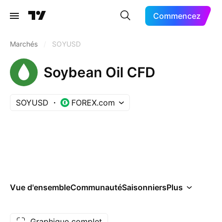
Commencez
Marchés
/
SOYUSD
Soybean Oil CFD
SOYUSD
FOREX.com
Vue d'ensemble
Communauté
Saisonniers
Plus
Graphique complet