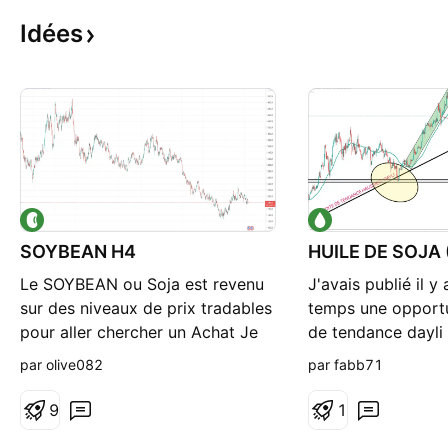
Idées
SOYBEAN H4
Le SOYBEAN ou Soja est revenu
J'avais publié il y
sur des niveaux de prix tradables
temps une opportu
pour aller chercher un Achat Je
de tendance dayli s
suis en Achat depuis le low pour
soja. Nous somme
par olive082
par fabb71
un trade entre 3 et 6 mois pour
l'oblique haussière
un retour sur les 50% minimum
cassée, le prix pe
9
1
soit être rejeté soi