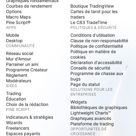
Graphiques fondamentaux
Courbes de rendement
Boutique TradingView
Options
Cartes de tarot pour les
Macro Maps
traders
Pine Script®
Le C63 TradeTime
APPS
POLITIQUES & SÉCURITÉ
Mobile
Conditions d'utilisation
Desktop
Clause de non-responsabilité
COMMUNAUTÉ
Politique de confidentialité
Politique en matière de
Réseau social
cookies
Mur d'Amour
Déclaration d'accessibilité
Parrainer un ami
Conseils de sécurité
Programme Créateur
Programme de chasse aux
Règlement
bugs
Modérateurs
Page du statut
IDÉES
SOLUTIONS POUR LES
Trading
ENTREPRISES
Éducation
Widgets
Choix de la rédaction
Bibliothèques de graphiques
PINE SCRIPT
Lightweight Charts™
Indicateurs & stratégies
Graphiques avancés
Wizards
Plateforme de trading
Freelancers
OPPORTUNITÉS DE
Espaces payants
CROISSANCE