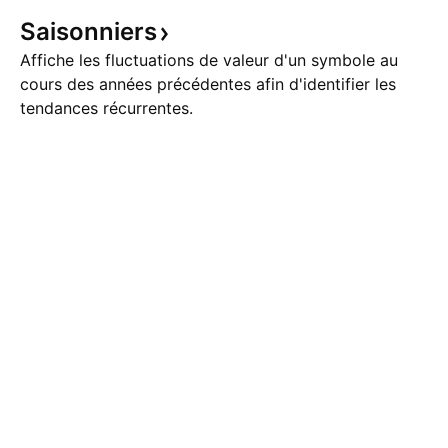
de l'histoire, le brut West Texas
Intermediate a enregistré une
Saisonniers
hausse hebdomadai
Affiche les fluctuations de valeur d'un symbole au
cours des années précédentes afin d'identifier les
tendances récurrentes.