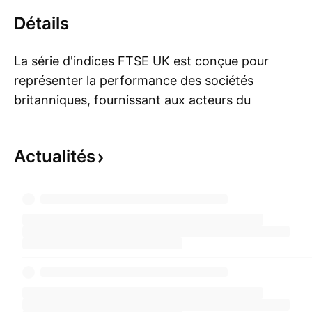
Détails
La série d'indices FTSE UK est conçue pour
représenter la performance des sociétés
britanniques, fournissant aux acteurs du
Mo
marché un ensemble complet et
complémentaire d'indices qui mesurent la
Actualités
performance de tous les segments de capital et
d'industrie du marché boursier britannique.