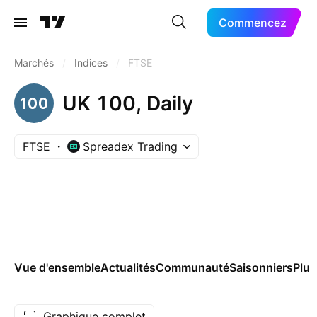
Commencez
Marchés
/
Indices
/
FTSE
UK 100, Daily
FTSE
Spreadex Trading
Vue d'ensemble
Actualités
Communauté
Saisonniers
Plus
Graphique complet