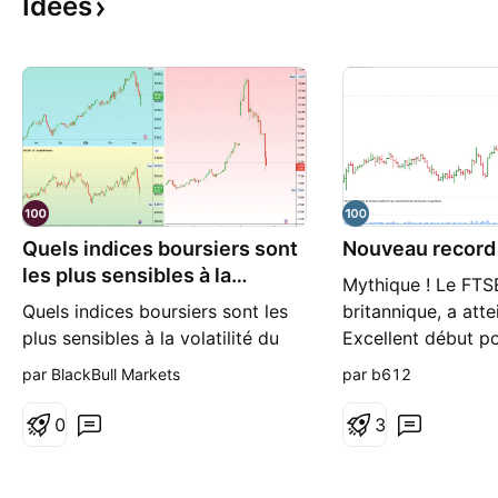
Idées
Quels indices boursiers sont
Nouveau record 
les plus sensibles à la
Mythique ! Le FTSE
volatili...
Quels indices boursiers sont les
britannique, a atte
plus sensibles à la volatilité du
Excellent début po
pétrole ? Après la fermeture du
européens qui ava
par BlackBull Markets
par b612
détroit d'Ormuz par l'Iran, qui a
surpassé les indic
provoqué l'une des plus
en 2025.
0
3
importantes perturbations de
l'approvisionnement en pétrole