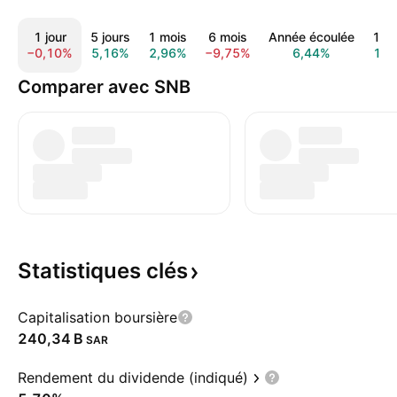
1 jour
5 jours
1 mois
6 mois
Année écoulée
1 a
−0,10%
5,16%
2,96%
−9,75%
6,44%
11,
Comparer avec SNB
Statistiques
clés
Capitalisation boursière
‪240,34 B‬
SAR
Rendement du dividende (indiqué)