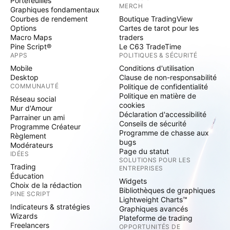
Portefeuilles
MERCH
Graphiques fondamentaux
Courbes de rendement
Boutique TradingView
Options
Cartes de tarot pour les
Macro Maps
traders
Pine Script®
Le C63 TradeTime
APPS
POLITIQUES & SÉCURITÉ
Mobile
Conditions d'utilisation
Desktop
Clause de non-responsabilité
COMMUNAUTÉ
Politique de confidentialité
Politique en matière de
Réseau social
cookies
Mur d'Amour
Déclaration d'accessibilité
Parrainer un ami
Conseils de sécurité
Programme Créateur
Programme de chasse aux
Règlement
bugs
Modérateurs
Page du statut
IDÉES
SOLUTIONS POUR LES
Trading
ENTREPRISES
Éducation
Widgets
Choix de la rédaction
Bibliothèques de graphiques
PINE SCRIPT
Lightweight Charts™
Indicateurs & stratégies
Graphiques avancés
Wizards
Plateforme de trading
Freelancers
OPPORTUNITÉS DE