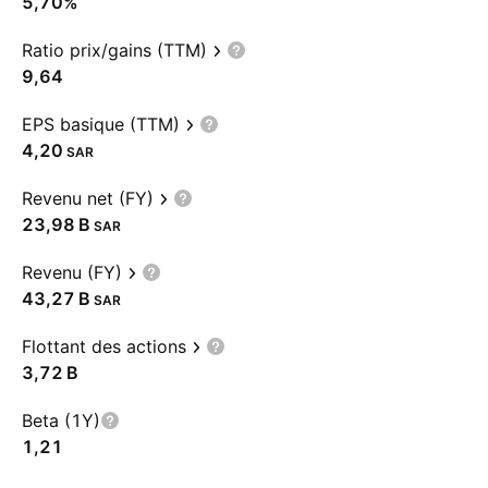
5,70%
Ratio prix/gains (TTM)
9,64
EPS basique (TTM)
4,20
SAR
Revenu net (FY)
‪23,98 B‬
SAR
Revenu (FY)
‪43,27 B‬
SAR
Flottant des actions
‪3,72 B‬
Beta (1Y)
1,21