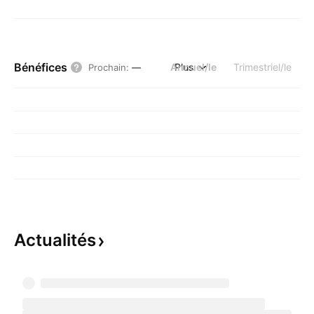
Bénéfices
Annuel/le
Plus
Trimestriel/le
Prochain
:
—
Actualités