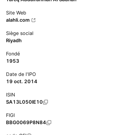
Site Web
alahli.com
Siège social
Riyadh
Fondé
1953
Date de l'IPO
19 oct. 2014
ISIN
SA13L050IE10
FIGI
BBG0069P8N84