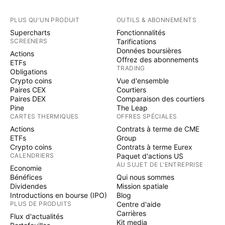
PLUS QU'UN PRODUIT
OUTILS & ABONNEMENTS
Supercharts
Fonctionnalités
SCREENERS
Tarifications
Données boursières
Actions
Offrez des abonnements
ETFs
TRADING
Obligations
Crypto coins
Vue d'ensemble
Paires CEX
Courtiers
Paires DEX
Comparaison des courtiers
Pine
The Leap
CARTES THERMIQUES
OFFRES SPÉCIALES
Actions
Contrats à terme de CME
ETFs
Group
Crypto coins
Contrats à terme Eurex
CALENDRIERS
Paquet d'actions US
AU SUJET DE L'ENTREPRISE
Economie
Bénéfices
Qui nous sommes
Dividendes
Mission spatiale
Introductions en bourse (IPO)
Blog
PLUS DE PRODUITS
Centre d'aide
Carrières
Flux d'actualités
Kit media