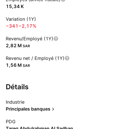
‪15,34 K‬
Variation (1Y)
−341
−2,17%
Revenu/Employé (1Y)
‪2,82 M‬
SAR
Revenu net / Employé (1Y)
‪1,56 M‬
SAR
Détails
Industrie
Principales banques
PDG
Tareq Abdulrahman Al Sadhan