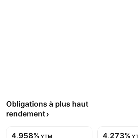
Obligations à plus haut
rendement
4,958%
4,273%
YTM
Y