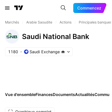
Commencez
Marchés
/
Arabie Saoudite
/
Actions
/
Principales banques
Saudi National Bank
1180
Saudi Exchange
Vue d'ensemble
Finances
Documents
Actualités
Commun
Graphique complet