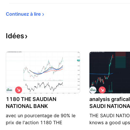
Continuez à 
lire
Idées
S
S
h
h
1180 THE SAUDIAN
o
analysis grafica
o
r
r
NATIONAL BANK
SAUDI NATION
t
t
avec un pourcentage de 90% le
THE SAUDI NATI
prix de l'action 1180 THE
knows a good upsw
SAUDIAN NATIONAL BANK
the stimuli we rel