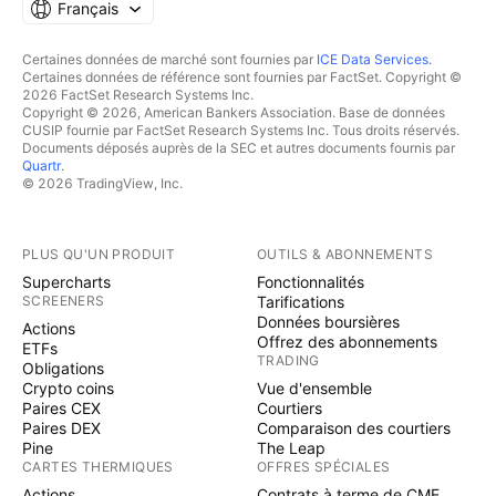
Français
Certaines données de marché sont fournies par
ICE Data Services
.
Certaines données de référence sont fournies par FactSet. Copyright ©
2026 FactSet Research Systems Inc.
Copyright © 2026, American Bankers Association. Base de données
CUSIP fournie par FactSet Research Systems Inc. Tous droits réservés.
Documents déposés auprès de la SEC et autres documents fournis par
Quartr
.
© 2026 TradingView, Inc.
PLUS QU'UN PRODUIT
OUTILS & ABONNEMENTS
Supercharts
Fonctionnalités
SCREENERS
Tarifications
Données boursières
Actions
Offrez des abonnements
ETFs
TRADING
Obligations
Crypto coins
Vue d'ensemble
Paires CEX
Courtiers
Paires DEX
Comparaison des courtiers
Pine
The Leap
CARTES THERMIQUES
OFFRES SPÉCIALES
Actions
Contrats à terme de CME