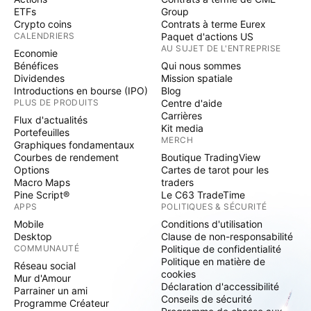
ETFs
Group
Crypto coins
Contrats à terme Eurex
CALENDRIERS
Paquet d'actions US
AU SUJET DE L'ENTREPRISE
Economie
Bénéfices
Qui nous sommes
Dividendes
Mission spatiale
Introductions en bourse (IPO)
Blog
PLUS DE PRODUITS
Centre d'aide
Carrières
Flux d'actualités
Kit media
Portefeuilles
MERCH
Graphiques fondamentaux
Courbes de rendement
Boutique TradingView
Options
Cartes de tarot pour les
Macro Maps
traders
Pine Script®
Le C63 TradeTime
APPS
POLITIQUES & SÉCURITÉ
Mobile
Conditions d'utilisation
Desktop
Clause de non-responsabilité
COMMUNAUTÉ
Politique de confidentialité
Politique en matière de
Réseau social
cookies
Mur d'Amour
Déclaration d'accessibilité
Parrainer un ami
Conseils de sécurité
Programme Créateur