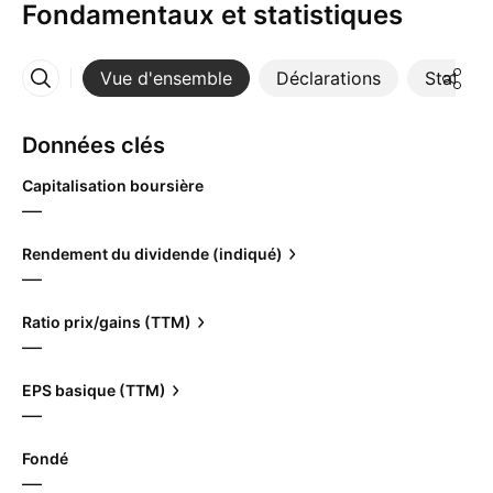
Fondamentaux et statistiques
Vue d'ensemble
Déclarations
Statisti
Plus
Données clés
Capitalisation boursière
—
Rendement du dividende (indiqué)
—
Ratio prix/gains (TTM)
—
EPS basique (TTM)
—
Fondé
—