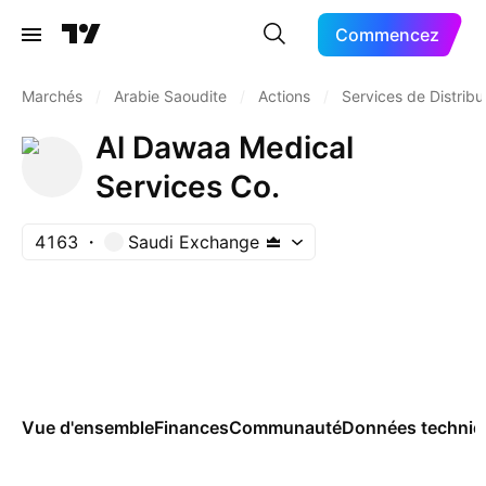
Commencez
Marchés
/
Arabie Saoudite
/
Actions
/
Services de Distribu
Al Dawaa Medical
Services Co.
4163
Saudi Exchange
Vue d'ensemble
Finances
Communauté
Données techniq