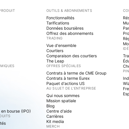
PRODUIT
OUTILS & ABONNEMENTS
CO
Fonctionnalités
Rés
Tarifications
Mu
Données boursières
Par
Offrez des abonnements
Pr
TRADING
Rè
Mo
Vue d'ensemble
ID
Courtiers
Comparaison des courtiers
Tr
The Leap
Éd
RMIQUES
OFFRES SPÉCIALES
Cho
PI
Contrats à terme de CME Group
Contrats à terme Eurex
Ind
Paquet d'actions US
Wi
S
AU SUJET DE L'ENTREPRISE
Fre
Es
Qui nous sommes
Mission spatiale
Blog
s en bourse (IPO)
Centre d'aide
DUITS
Carrières
Kit media
ités
MERCH