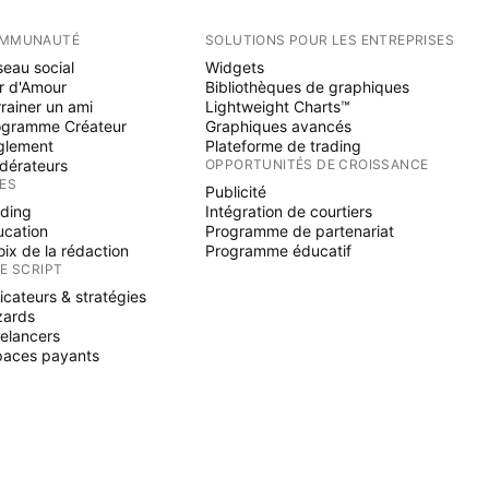
MMUNAUTÉ
SOLUTIONS POUR LES ENTREPRISES
eau social
Widgets
r d'Amour
Bibliothèques de graphiques
rainer un ami
Lightweight Charts™
ogramme Créateur
Graphiques avancés
glement
Plateforme de trading
dérateurs
OPPORTUNITÉS DE CROISSANCE
ÉES
Publicité
ading
Intégration de courtiers
ucation
Programme de partenariat
ix de la rédaction
Programme éducatif
NE SCRIPT
icateurs & stratégies
zards
elancers
paces payants