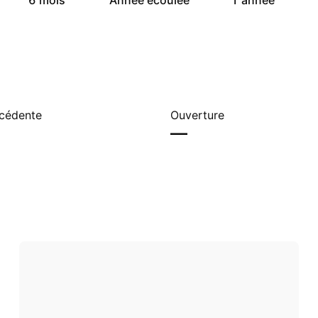
6 mois
Année écoulée
1 année
écédente
Ouverture
—