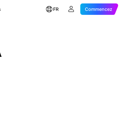
s
FR
Commencez
A