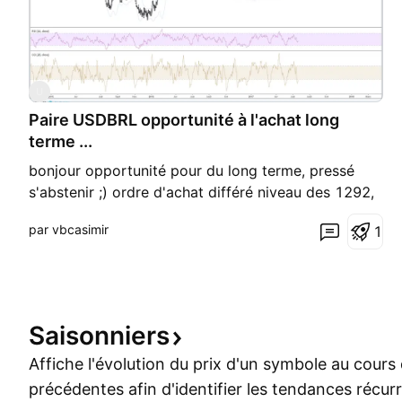
U
Paire USDBRL opportunité à l'achat long
terme ...
bonjour opportunité pour du long terme, pressé
s'abstenir ;) ordre d'achat différé niveau des 1292,
stop loss niveau des 1179 (faudra surveiller toute
par vbcasimir
1
fois l'approche du niveau des 1350, possibilité de
retournement ...) objectif théorique niveau des
1355 Graph en daily à suivre ...
Saisonniers
Affiche l'évolution du prix d'un symbole au cour
précédentes afin d'identifier les tendances récur