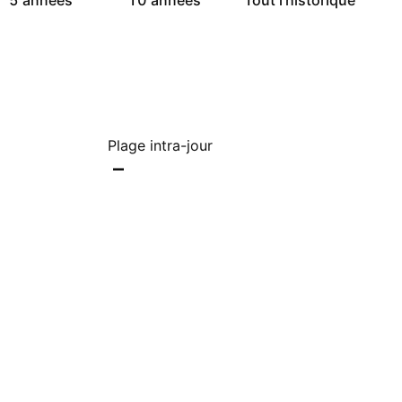
5 années
10 années
Tout l'historique
Plage intra-jour
–