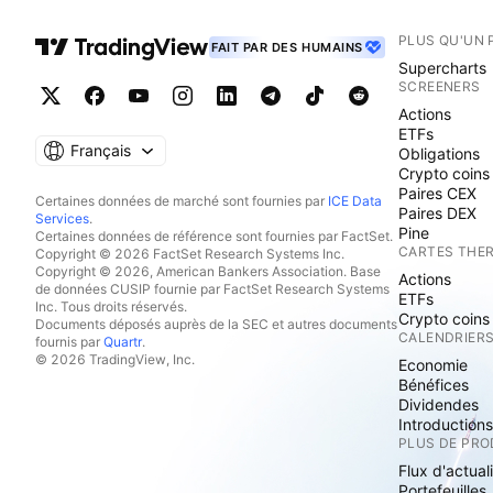
PLUS QU'UN 
FAIT PAR DES HUMAINS
Supercharts
SCREENERS
Actions
ETFs
Français
Obligations
Crypto coins
Paires CEX
Certaines données de marché sont fournies par
ICE Data
Paires DEX
Services
.
Pine
Certaines données de référence sont fournies par FactSet.
CARTES THE
Copyright © 2026 FactSet Research Systems Inc.
Copyright © 2026, American Bankers Association. Base
Actions
de données CUSIP fournie par FactSet Research Systems
ETFs
Inc. Tous droits réservés.
Crypto coins
Documents déposés auprès de la SEC et autres documents
CALENDRIER
fournis par
Quartr
.
© 2026 TradingView, Inc.
Economie
Bénéfices
Dividendes
Introduction
PLUS DE PRO
Flux d'actual
Portefeuilles