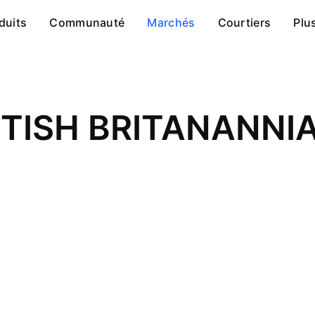
duits
Communauté
Marchés
Courtiers
Plu
RITISH BRITANANNI