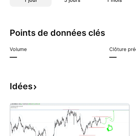
1 jour
5 jours
1 mois
Points de données clés
Volume
Clôture pr
—
—
Idées