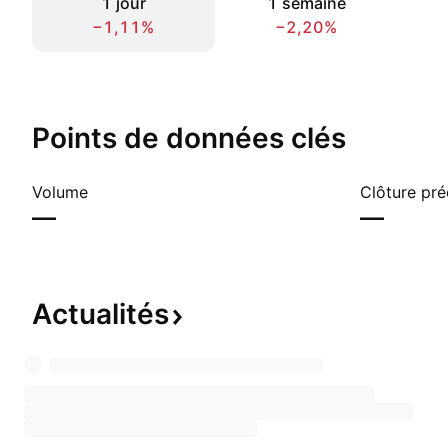
1 jour
1 semaine
−1,11%
−2,20%
Points de données clés
Volume
Clôture pr
—
—
Actualités