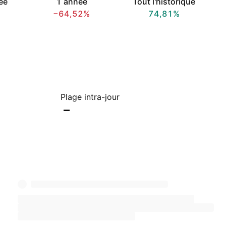
ée
1 année
Tout l'historique
−64,52%
74,81%
Plage intra-jour
–