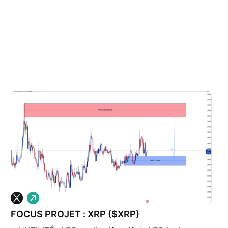
L
o
FOCUS PROJET : XRP ($XRP)
n
g