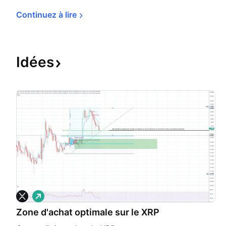
Continuez à 
lire
Idées
L
o
Zone d'achat optimale sur le XRP
n
g