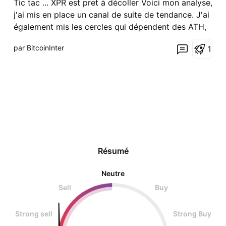
Tic tac ... XPR est pret à décoller Voici mon analyse,
j'ai mis en place un canal de suite de tendance. J'ai
également mis les cercles qui dépendent des ATH,
il y a comme une corrélation je trouve? Qu'en
par BitcoinInter
1
pensez-vous?
Résumé
Neutre
Sell
Buy
Strong sell
Strong Buy