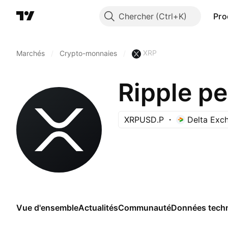
Chercher
Pro
XRP
Marchés
/
Crypto-monnaies
/
Ripple pe
XRPUSD.P
Delta Exch
Vue d'ensemble
Actualités
Communauté
Données tech