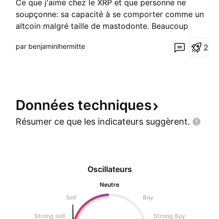
Ce que j'aime chez le XRP et que personne ne
soupçonne: sa capacité à se comporter comme un
altcoin malgré taille de mastodonte. Beaucoup
diront que c'est n'importe quoi, mais je vais vous
par benjaminlhermitte
2
dire un truc les graphiques XRP se lisent en mensuel
minimum voire en trimestrielle. Plus une pattern de
consol
Données
techniques
Résumer ce que les indicateurs
suggèrent.
Oscillateurs
Neutre
Sell
Buy
Strong sell
Strong Buy