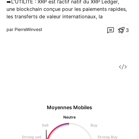
➡️L'UTILITÉ : XRP est l’actif natif du XRP Ledger,
une blockchain conçue pour les paiements rapides,
les transferts de valeur internationaux, la
tokenisation d’actifs et les règlements financiers à
par PierreWinvest
3
faible coût. Son avantage principal reste sa rapidité
d’exécution, avec des transactions qui se règlen
Moyennes Mobiles
Neutre
Sell
Buy
Strong sell
Strong Buy