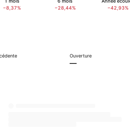
1 mois
6 mois
Année écoul
−8,37%
−28,44%
−42,93%
écédente
Ouverture
—