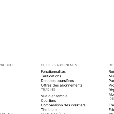
PRODUIT
OUTILS & ABONNEMENTS
CO
Fonctionnalités
Rés
Tarifications
Mu
Données boursières
Par
Offrez des abonnements
Pr
TRADING
Rè
Mo
Vue d'ensemble
ID
Courtiers
Comparaison des courtiers
Tr
The Leap
Éd
RMIQUES
OFFRES SPÉCIALES