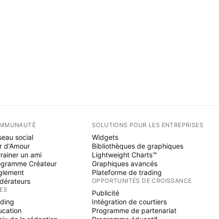
MMUNAUTÉ
SOLUTIONS POUR LES ENTREPRISES
eau social
Widgets
r d'Amour
Bibliothèques de graphiques
rainer un ami
Lightweight Charts™
ogramme Créateur
Graphiques avancés
glement
Plateforme de trading
dérateurs
OPPORTUNITÉS DE CROISSANCE
ÉES
Publicité
ading
Intégration de courtiers
ucation
Programme de partenariat