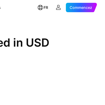
s
FR
Commencez
ed in USD