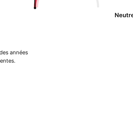
Neutr
s des années
rentes.