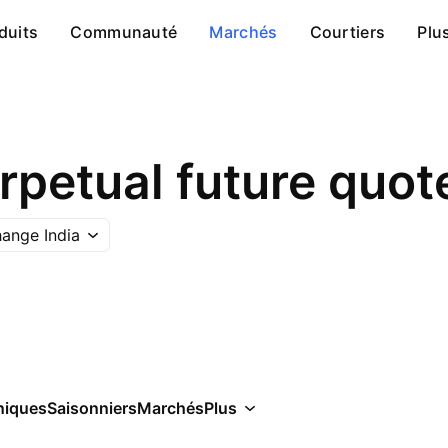
duits
Communauté
Marchés
Courtiers
Plu
rpetual future quot
ange India
niques
Saisonniers
Marchés
Plus