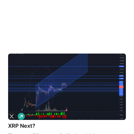
L
o
XRP Next?
n
g