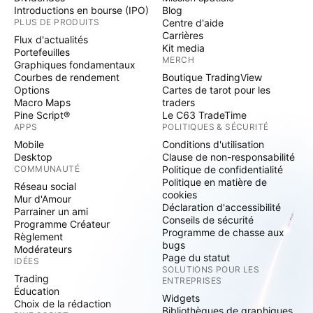
Introductions en bourse (IPO)
Blog
PLUS DE PRODUITS
Centre d'aide
Carrières
Flux d'actualités
Kit media
Portefeuilles
MERCH
Graphiques fondamentaux
Courbes de rendement
Boutique TradingView
Options
Cartes de tarot pour les
Macro Maps
traders
Pine Script®
Le C63 TradeTime
APPS
POLITIQUES & SÉCURITÉ
Mobile
Conditions d'utilisation
Desktop
Clause de non-responsabilité
COMMUNAUTÉ
Politique de confidentialité
Politique en matière de
Réseau social
cookies
Mur d'Amour
Déclaration d'accessibilité
Parrainer un ami
Conseils de sécurité
Programme Créateur
Programme de chasse aux
Règlement
bugs
Modérateurs
Page du statut
IDÉES
SOLUTIONS POUR LES
Trading
ENTREPRISES
Éducation
Widgets
Choix de la rédaction
Bibliothèques de graphiques