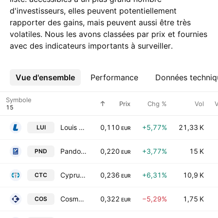
d'investisseurs, elles peuvent potentiellement
rapporter des gains, mais peuvent aussi être très
volatiles. Nous les avons classées par prix et fournies
avec des indicateurs importants à surveiller.
Vue d'ensemble
Plus
Performance
Données techniq
Symbole
Prix
Chg %
Vol
V
Louis Public Company Ltd.
0,110
+5,77%
21,33 K
LUI
EUR
Pandora Investments Public Ltd.
0,220
+3,77%
15 K
PND
EUR
Cyprus Trading Corporation Plc
0,236
+6,31%
10,9 K
CTC
EUR
Cosmos Insurance Public Co. Ltd.
0,322
−5,29%
1,75 K
COS
EUR