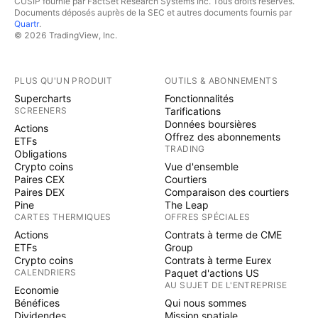
CUSIP fournie par FactSet Research Systems Inc. Tous droits réservés.
Documents déposés auprès de la SEC et autres documents fournis par
Quartr
.
© 2026 TradingView, Inc.
PLUS QU'UN PRODUIT
OUTILS & ABONNEMENTS
Supercharts
Fonctionnalités
SCREENERS
Tarifications
Données boursières
Actions
Offrez des abonnements
ETFs
TRADING
Obligations
Crypto coins
Vue d'ensemble
Paires CEX
Courtiers
Paires DEX
Comparaison des courtiers
Pine
The Leap
CARTES THERMIQUES
OFFRES SPÉCIALES
Actions
Contrats à terme de CME
ETFs
Group
Crypto coins
Contrats à terme Eurex
CALENDRIERS
Paquet d'actions US
AU SUJET DE L'ENTREPRISE
Economie
Bénéfices
Qui nous sommes
Dividendes
Mission spatiale