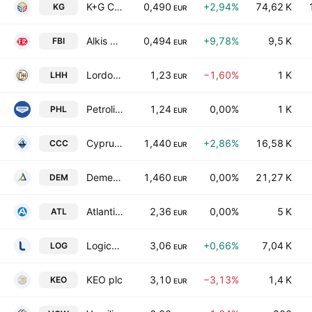
K+G Complex Public Company Ltd
0,490
+2,94%
74,62 K
KG
EUR
Alkis H. Hadjikyriacos (Frou Frou Biscuits) Public Ltd.
0,494
+9,78%
9,5 K
FBI
EUR
Lordos Hotel(Holdings) Public Ltd.
1,23
−1,60%
1 K
LHH
EUR
Petrolina (Holdings) Public Ltd.
1,24
0,00%
1 K
PHL
EUR
Cyprus Cement Company Limited
1,440
+2,86%
16,58 K
CCC
EUR
Demetra Holdings Plc
1,460
0,00%
21,27 K
DEM
EUR
Atlantic Insurance Company Public Limited
2,36
0,00%
5 K
ATL
EUR
Logicom Public Ltd.
3,06
+0,66%
7,04 K
LOG
EUR
KEO plc
3,10
−3,13%
1,4 K
KEO
EUR