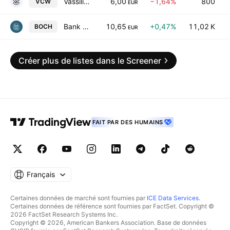
Vassiliko Cement Works Public Co. Ltd.
6,00
−1,64%
800
VCW
EUR
Bank of Cyprus Holdings Plc
10,65
+0,47%
11,02 K
BOCH
EUR
Créer plus de listes dans le Screener
FAIT PAR DES HUMAINS
Français
Certaines données de marché sont fournies par
ICE Data Services
.
Certaines données de référence sont fournies par FactSet. Copyright ©
2026 FactSet Research Systems Inc.
Copyright © 2026, American Bankers Association. Base de données