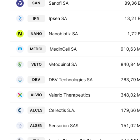
Sanofi SA
89,36 
SAN
Ipsen SA
13,21 
IPN
Nanobiotix SA
1,72 
NANO
MedinCell SA
910,63 
MEDCL
Vetoquinol SA
840,84 
VETO
DBV Technologies SA
763,79 
DBV
Valerio Therapeutics
348,02 
ALVIO
Cellectis S.A.
179,66 
ALCLS
Sensorion SAS
151,02 
ALSEN