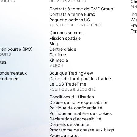
RMIQUES
OFFRES SPÉCIALES
Cho
PI
Contrats à terme de CME Group
Contrats à terme Eurex
Ind
Paquet d'actions US
Wi
S
AU SUJET DE L'ENTREPRISE
Fre
Es
Qui nous sommes
Mission spatiale
Blog
s en bourse (IPO)
Centre d'aide
DUITS
Carrières
Kit media
ités
MERCH
fondamentaux
Boutique TradingView
rendement
Cartes de tarot pour les traders
Le C63 TradeTime
POLITIQUES & SÉCURITÉ
Conditions d'utilisation
Clause de non-responsabilité
Politique de confidentialité
Politique en matière de cookies
Déclaration d'accessibilité
Conseils de sécurité
Programme de chasse aux bugs
Page du statut