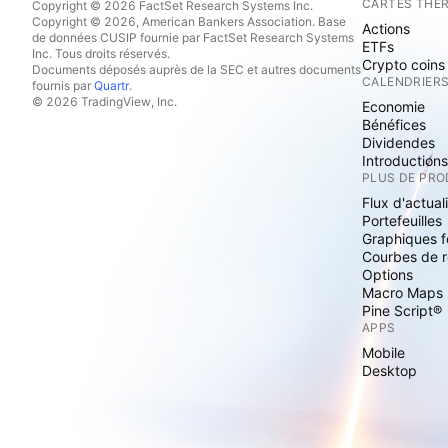
CARTES THE
Copyright © 2026 FactSet Research Systems Inc.
Copyright © 2026, American Bankers Association. Base
Actions
de données CUSIP fournie par FactSet Research Systems
ETFs
Inc. Tous droits réservés.
Crypto coins
Documents déposés auprès de la SEC et autres documents
CALENDRIER
fournis par
Quartr
.
© 2026 TradingView, Inc.
Economie
Bénéfices
Dividendes
Introduction
PLUS DE PRO
Flux d'actual
Portefeuilles
Graphiques 
Courbes de 
Options
Macro Maps
Pine Script®
APPS
Mobile
Desktop