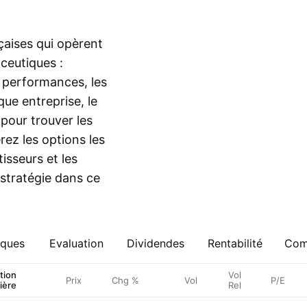
çaises qui opèrent
ceutiques :
s performances, les
que entreprise, le
 pour trouver les
rez les options les
isseurs et les
 stratégie dans ce
iques
Evaluation
Dividendes
Rentabilité
Comp
tion
Vol
Prix
Chg %
Vol
P/E
ière
Rel