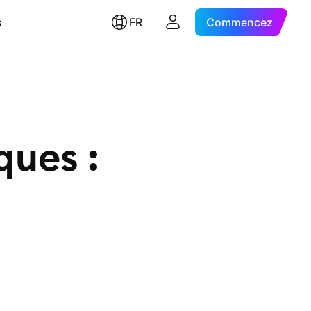
s
FR
Commencez
ques :