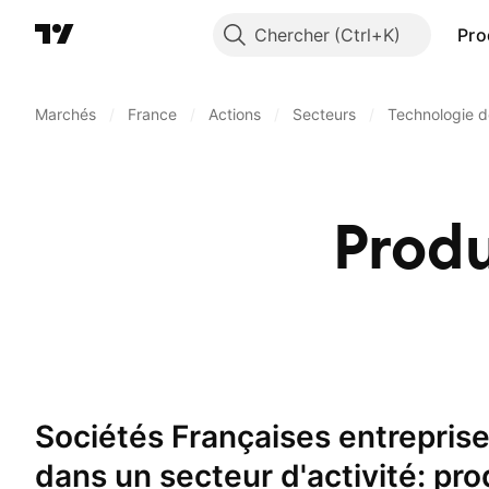
Chercher
Pro
Marchés
/
France
/
Actions
/
Secteurs
/
Technologie d
Produ
Sociétés Françaises entreprises opérant
dans un secteur d'activité: pro