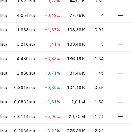
M
1,522
−0,78%
44,91 K
0,53
—
EUR
EUR
M
4,054
−0,49%
77,76 K
1,14
—
EUR
EUR
M
1,888
−1,67%
103,38 K
0,91
—
EUR
EUR
M
3,216
−1,41%
133,48 K
1,13
—
EUR
EUR
M
4,430
−3,38%
186,19 K
1,34
—
EUR
EUR
M
2,830
+0,71%
31,46 K
1,45
—
EUR
EUR
M
0,3815
+0,39%
104,48 K
0,55
—
EUR
EUR
M
0,0883
+1,61%
1,01 M
1,58
—
EUR
EUR
M
0,0114
−5,00%
26,75 M
1,21
—
EUR
EUR
M
0,2085
+3,22%
375,89 K
2,22
—
EUR
EUR