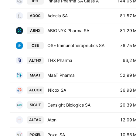
Innate Pharma SA Class A
144,05 
IPH
Adocia SA
81,57 
ADOC
ABIONYX Pharma SA
81,29 
ABNX
OSE Immunotherapeutics SA
76,75 
OSE
THX Pharma
66,2 
ALTHX
MaaT Pharma
52,99 
MAAT
Nicox SA
36,98 
ALCOX
Gensight Biologics SA
20,39 
SIGHT
Aton
12,09 
ALTAO
Poxel SA
10,85 
POXEL