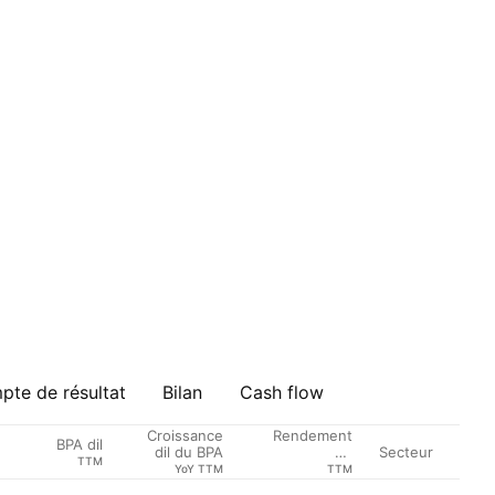
te de résultat
Bilan
Cash flow
Croissance
Rendement
BPA dil
Secteur
dil du BPA
du
TTM
Dividende %
YoY TTM
TTM