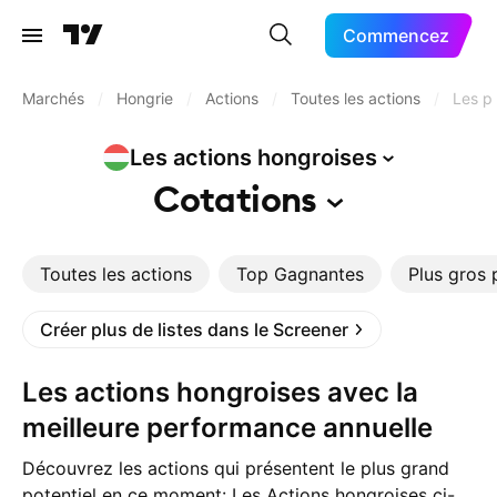
Commencez
Marchés
/
Hongrie
/
Actions
/
Toutes les actions
/
Les p
Les actions
hongroises
Cotations
Toutes les actions
Top Gagnantes
Plus gros 
Créer plus de listes dans le Screener
Les actions hongroises avec la
meilleure performance annuelle
Découvrez les actions qui présentent le plus grand
potentiel en ce moment: Les Actions hongroises ci-