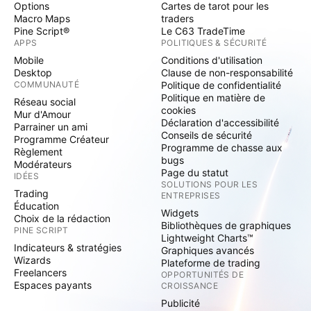
Options
Cartes de tarot pour les
Macro Maps
traders
Pine Script®
Le C63 TradeTime
APPS
POLITIQUES & SÉCURITÉ
Mobile
Conditions d'utilisation
Desktop
Clause de non-responsabilité
COMMUNAUTÉ
Politique de confidentialité
Politique en matière de
Réseau social
cookies
Mur d'Amour
Déclaration d'accessibilité
Parrainer un ami
Conseils de sécurité
Programme Créateur
Programme de chasse aux
Règlement
bugs
Modérateurs
Page du statut
IDÉES
SOLUTIONS POUR LES
Trading
ENTREPRISES
Éducation
Widgets
Choix de la rédaction
Bibliothèques de graphiques
PINE SCRIPT
Lightweight Charts™
Indicateurs & stratégies
Graphiques avancés
Wizards
Plateforme de trading
Freelancers
OPPORTUNITÉS DE
Espaces payants
CROISSANCE
Publicité