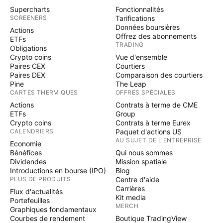
Supercharts
Fonctionnalités
SCREENERS
Tarifications
Données boursières
Actions
Offrez des abonnements
ETFs
TRADING
Obligations
Crypto coins
Vue d'ensemble
Paires CEX
Courtiers
Paires DEX
Comparaison des courtiers
Pine
The Leap
CARTES THERMIQUES
OFFRES SPÉCIALES
Actions
Contrats à terme de CME
ETFs
Group
Crypto coins
Contrats à terme Eurex
CALENDRIERS
Paquet d'actions US
AU SUJET DE L'ENTREPRISE
Economie
Bénéfices
Qui nous sommes
Dividendes
Mission spatiale
Introductions en bourse (IPO)
Blog
PLUS DE PRODUITS
Centre d'aide
Carrières
Flux d'actualités
Kit media
Portefeuilles
MERCH
Graphiques fondamentaux
Courbes de rendement
Boutique TradingView