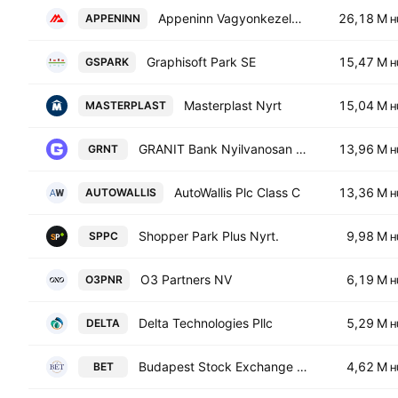
Appeninn Vagyonkezelo Holding Nyrt
26,18 M
APPENINN
H
Graphisoft Park SE
15,47 M
GSPARK
H
Masterplast Nyrt
15,04 M
MASTERPLAST
H
GRANIT Bank Nyilvanosan Mukodo Reszvenytarsasag
13,96 M
GRNT
H
AutoWallis Plc Class C
13,36 M
AUTOWALLIS
H
Shopper Park Plus Nyrt.
9,98 M
SPPC
H
O3 Partners NV
6,19 M
O3PNR
H
Delta Technologies Pllc
5,29 M
DELTA
H
Budapest Stock Exchange Plc
4,62 M
BET
H