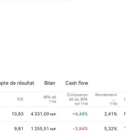
te de résultat
Bilan
Cash flow
Croissance
Rendement
BPA dil
P/E
Secte
dil du BPA
du
TTM
Dividende %
YoY TTM
TTM
10,83
4 331,00
+4,48%
2,41%
Fina
HUF
9,81
1 255,51
−3,94%
5,32%
Techn
HUF