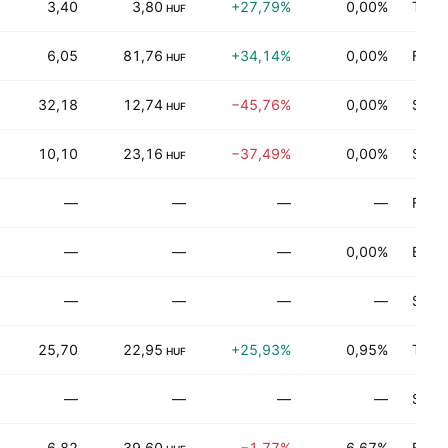
3,40
3,80
+27,79%
0,00%
Techn
HUF
6,05
81,76
+34,14%
0,00%
Fina
HUF
32,18
12,74
−45,76%
0,00%
Serv
HUF
10,10
23,16
−37,49%
0,00%
Servi
HUF
—
—
—
—
Fina
—
—
—
0,00%
Biens
—
—
—
—
Servi
25,70
22,95
+25,93%
0,95%
Techn
HUF
—
—
—
—
Serv
6,82
39,60
−1,77%
6,67%
Fina