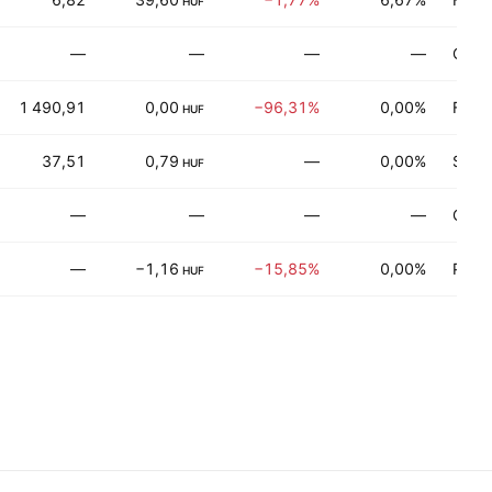
HUF
—
—
—
—
Comm
1 490,91
0,00
−96,31%
0,00%
Fina
HUF
37,51
0,79
—
0,00%
Servi
HUF
—
—
—
—
Comm
—
−1,16
−15,85%
0,00%
Produ
HUF