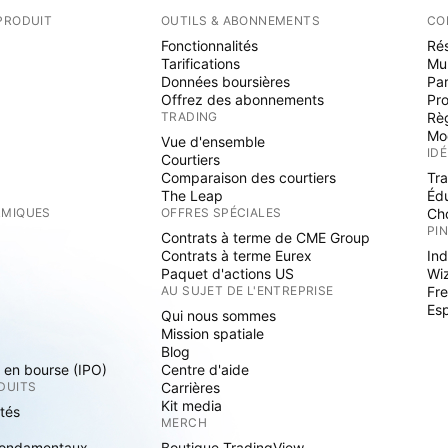
PRODUIT
OUTILS & ABONNEMENTS
CO
Fonctionnalités
Rés
Tarifications
Mu
Données boursières
Par
Offrez des abonnements
Pr
TRADING
Rè
Mo
Vue d'ensemble
ID
Courtiers
Comparaison des courtiers
Tr
The Leap
Éd
RMIQUES
OFFRES SPÉCIALES
Cho
PI
Contrats à terme de CME Group
Contrats à terme Eurex
Ind
Paquet d'actions US
Wi
S
AU SUJET DE L'ENTREPRISE
Fre
Es
Qui nous sommes
Mission spatiale
Blog
s en bourse (IPO)
Centre d'aide
DUITS
Carrières
Kit media
ités
MERCH
fondamentaux
Boutique TradingView