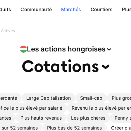
duits
Communauté
Marchés
Courtiers
Plu
 Actives
Les actions
hongroises
Cotations
perdants
Large Capitalisation
Small-cap
Plus gro
fice le plus élevé par salarié
Revenu le plus élevé par 
antes
Plus hauts revenus
Les plus chères
Penny 
t sur 52 semaines
Plus bas de 52 semaines
Créer plu