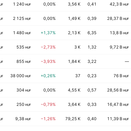
1 240
0,00%
3,56 K
0,41
42,3 B
UF
HUF
HUF
2 125
0,00%
1,49 K
0,39
28,37 B
UF
HUF
HUF
1 480
+1,37%
2,13 K
6,35
13,8 B
UF
HUF
HUF
535
−2,73%
3 K
1,32
9,72 B
UF
HUF
HUF
855
−3,93%
1,84 K
3,22
—
UF
HUF
38 000
+0,26%
37
0,23
76 B
UF
HUF
HUF
304
0,00%
4,55 K
0,57
28,56 B
UF
HUF
HUF
250
−0,79%
3,64 K
0,33
16,47 B
UF
HUF
HUF
9,38
−1,26%
79,25 K
0,40
11,39 B
UF
HUF
HUF