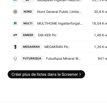
H
Nord General Public Limited Company
30,6 K
NORD
H
MULTIHOME Ingatlanforgalmazo Nyilvanosan Mukodo Reszvenytarsasag
18,04 K
MULTI
H
DM-KER Plc
1,49 K
DMKER
H
MEGAKRAN Plc.
1,26 K
MEGAKRAN
H
FuturAqua Mineral Water Production & Asset Management Plc
941
FUTURAQUA
H
Créer plus de listes dans le Screener