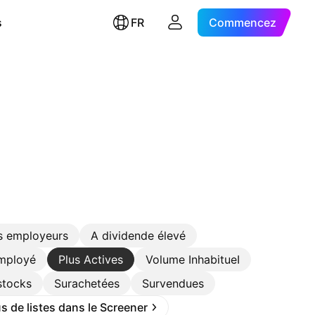
s
FR
Commencez
s employeurs
A dividende élevé
employé
Plus Actives
Volume InhabitueI
stocks
Surachetées
Survendues
s de listes dans le Screener