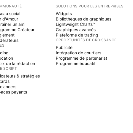
MMUNAUTÉ
SOLUTIONS POUR LES ENTREPRISES
eau social
Widgets
r d'Amour
Bibliothèques de graphiques
rainer un ami
Lightweight Charts™
ogramme Créateur
Graphiques avancés
glement
Plateforme de trading
dérateurs
OPPORTUNITÉS DE CROISSANCE
ÉES
Publicité
ading
Intégration de courtiers
ucation
Programme de partenariat
ix de la rédaction
Programme éducatif
NE SCRIPT
icateurs & stratégies
zards
elancers
paces payants