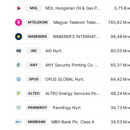
MOL Hungarian Oil & Gas Plc Class A
3,75 B
MOL
H
Magyar Telekom Telecommunications PLC
765,62 M
MTELEKOM
H
WABERER'S INTERNATIONAL NYRT.
98,48 M
WABERERS
H
4iG Nyrt.
80,55 M
4IG
H
ANY Security Printing Co. Plc
65,31 M
ANY
H
OPUS GLOBAL Nyrt.
64,42 M
OPUS
H
ALTEO Energy Services Plc Class A
48,24 M
ALTEO
H
PannErgy Nyrt
34,73 M
PANNERGY
H
MBH Bank Plc. Class A
34,53 M
MKBBANK
H