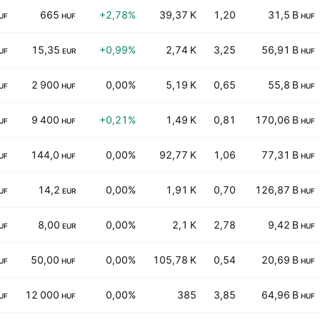
665
+2,78%
39,37 K
1,20
31,5 B
UF
HUF
HUF
15,35
+0,99%
2,74 K
3,25
56,91 B
UF
EUR
HUF
2 900
0,00%
5,19 K
0,65
55,8 B
UF
HUF
HUF
9 400
+0,21%
1,49 K
0,81
170,06 B
UF
HUF
HUF
144,0
0,00%
92,77 K
1,06
77,31 B
UF
HUF
HUF
14,2
0,00%
1,91 K
0,70
126,87 B
UF
EUR
HUF
8,00
0,00%
2,1 K
2,78
9,42 B
UF
EUR
HUF
50,00
0,00%
105,78 K
0,54
20,69 B
UF
HUF
HUF
12 000
0,00%
385
3,85
64,96 B
UF
HUF
HUF