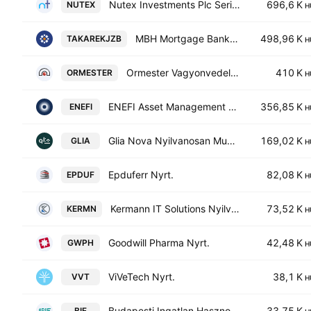
Nutex Investments Plc Series E
696,6 K
NUTEX
H
MBH Mortgage Bank Co. Plc.
498,96 K
TAKAREKJZB
H
Ormester Vagyonvedelmi Nyrt
410 K
ORMESTER
H
ENEFI Asset Management Plc
356,85 K
ENEFI
H
Glia Nova Nyilvanosan Mukodo Reszvenytarsasag
169,02 K
GLIA
H
Epduferr Nyrt.
82,08 K
EPDUF
H
Kermann IT Solutions Nyilvanosan Mukodo Reszvenytarsasag
73,52 K
KERMN
H
Goodwill Pharma Nyrt.
42,48 K
GWPH
H
ViVeTech Nyrt.
38,1 K
VVT
H
Budapesti Ingatlan Hasznositasi es Fejlesztesi Nyrt
33,75 K
BIF