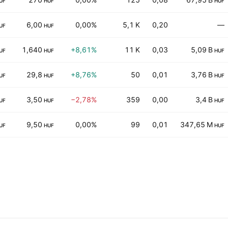
UF
HUF
HUF
6,00
0,00%
5,1 K
0,20
—
UF
HUF
1,640
+8,61%
11 K
0,03
5,09 B
UF
HUF
HUF
29,8
+8,76%
50
0,01
3,76 B
UF
HUF
HUF
3,50
−2,78%
359
0,00
3,4 B
UF
HUF
HUF
9,50
0,00%
99
0,01
347,65 M
UF
HUF
HUF