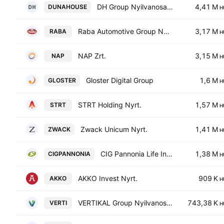
DH Group Nyilvanosan Mukodo Reszvenytarsasag
4,41 M
DUNAHOUSE
H
Raba Automotive Group Nyrt.
3,17 M
RABA
H
NAP Zrt.
3,15 M
NAP
H
Gloster Digital Group
1,6 M
GLOSTER
H
STRT Holding Nyrt.
1,57 M
STRT
H
Zwack Unicum Nyrt.
1,41 M
ZWACK
H
CIG Pannonia Life Insurance Plc
1,38 M
CIGPANNONIA
H
AKKO Invest Nyrt.
909 K
AKKO
H
VERTIKAL Group Nyilvanosan Mukodo Reszvenytarsasag
743,38 K
VERTI
H