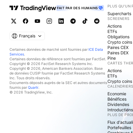
PLUS QU'UN 
FAIT PAR DES HUMAINS
Supercharts
SCREENERS
Actions
ETFs
Français
Obligations
Crypto coins
Paires CEX
Certaines données de marché sont fournies par
ICE Data
Paires DEX
Services
.
Pine
Certaines données de référence sont fournies par FactSet.
CARTES THE
Copyright © 2026 FactSet Research Systems Inc.
Copyright © 2026, American Bankers Association. Base
Actions
de données CUSIP fournie par FactSet Research Systems
ETFs
Inc. Tous droits réservés.
Crypto coins
Documents déposés auprès de la SEC et autres documents
CALENDRIER
fournis par
Quartr
.
© 2026 TradingView, Inc.
Economie
Bénéfices
Dividendes
Introduction
PLUS DE PRO
Flux d'actual
Portefeuilles
Graphiques 