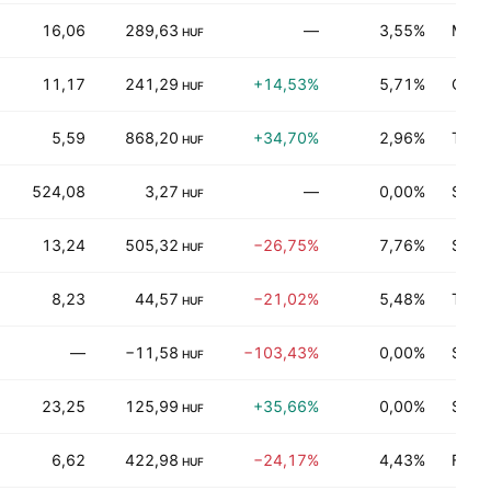
16,06
289,63
—
3,55%
Minér
HUF
11,17
241,29
+14,53%
5,71%
Comm
HUF
5,59
868,20
+34,70%
2,96%
Trans
HUF
524,08
3,27
—
0,00%
Servi
HUF
13,24
505,32
−26,75%
7,76%
Serv
HUF
8,23
44,57
−21,02%
5,48%
Techn
HUF
—
−11,58
−103,43%
0,00%
Servi
HUF
23,25
125,99
+35,66%
0,00%
Servi
HUF
6,62
422,98
−24,17%
4,43%
Fina
HUF