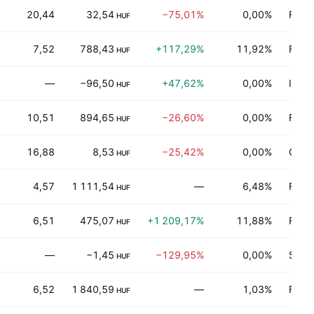
20,44
32,54
−75,01%
0,00%
Fina
HUF
7,52
788,43
+117,29%
11,92%
Fina
HUF
—
−96,50
+47,62%
0,00%
Indus
HUF
10,51
894,65
−26,60%
0,00%
Fina
HUF
16,88
8,53
−25,42%
0,00%
Comm
HUF
4,57
1 111,54
—
6,48%
Fina
HUF
6,51
475,07
+1 209,17%
11,88%
Fina
HUF
—
−1,45
−129,95%
0,00%
Servi
HUF
6,52
1 840,59
—
1,03%
Fina
HUF