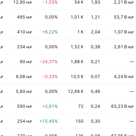
12,90
−1,53%
54 K
1,93
2,21 B
UF
HUF
HUF
495
0,00%
1,01 K
1,21
53,7 B
UF
HUF
HUF
410
+6,22%
1 K
2,04
1,07 B
UF
HUF
HUF
234
0,00%
1,52 K
0,38
2,61 B
UF
HUF
HUF
90
−24,37%
1,88 K
0,21
—
UF
HUF
6,08
−0,33%
13,5 K
0,07
4,24 B
UF
HUF
HUF
5,80
0,00%
12,68 K
0,46
—
UF
HUF
590
+2,61%
72
0,24
63,23 B
UF
HUF
HUF
254
+15,45%
150
0,30
—
UF
HUF
270
0,00%
125
0,08
67,95 B