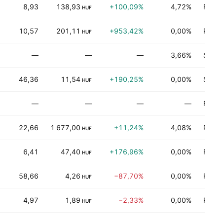
8,93
138,93
+100,09%
4,72%
Fina
HUF
10,57
201,11
+953,42%
0,00%
Produ
HUF
—
—
—
3,66%
Servi
46,36
11,54
+190,25%
0,00%
Servi
HUF
—
—
—
—
Fina
22,66
1 677,00
+11,24%
4,08%
Produ
HUF
6,41
47,40
+176,96%
0,00%
Fina
HUF
58,66
4,26
−87,70%
0,00%
Fina
HUF
4,97
1,89
−2,33%
0,00%
Produ
HUF