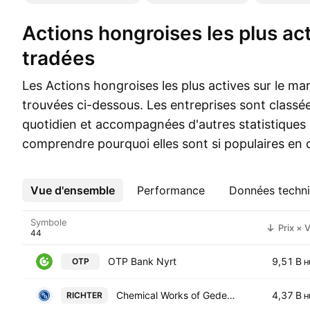
Actions hongroises les plus activement
tradées
Les Actions hongroises les plus actives sur le m
trouvées ci-dessous. Les entreprises sont classé
quotidien et accompagnées d'autres statistiques 
comprendre pourquoi elles sont si populaires en
Vue d'ensemble
Plus
Performance
Données techn
Symbole
Prix × V
OTP Bank Nyrt
9,51 B
OTP
H
Chemical Works of Gedeon Richter Plc
4,37 B
RICHTER
H