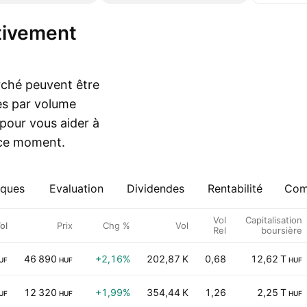
arché peuvent être
es par volume
pour vous aider à
 ce moment.
iques
Evaluation
Dividendes
Rentabilité
Comp
Vol
Capitalisation
ol
Prix
Chg %
Vol
Rel
boursière
46 890
+2,16%
202,87 K
0,68
12,62 T
UF
HUF
HUF
12 320
+1,99%
354,44 K
1,26
2,25 T
UF
HUF
HUF