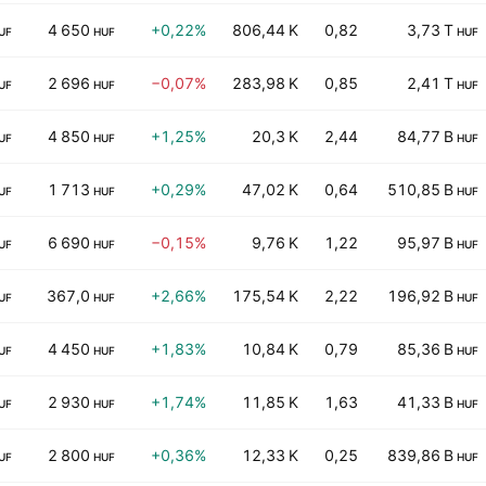
4 650
+0,22%
806,44 K
0,82
3,73 T
UF
HUF
HUF
2 696
−0,07%
283,98 K
0,85
2,41 T
UF
HUF
HUF
4 850
+1,25%
20,3 K
2,44
84,77 B
UF
HUF
HUF
1 713
+0,29%
47,02 K
0,64
510,85 B
UF
HUF
HUF
6 690
−0,15%
9,76 K
1,22
95,97 B
UF
HUF
HUF
367,0
+2,66%
175,54 K
2,22
196,92 B
UF
HUF
HUF
4 450
+1,83%
10,84 K
0,79
85,36 B
UF
HUF
HUF
2 930
+1,74%
11,85 K
1,63
41,33 B
UF
HUF
HUF
2 800
+0,36%
12,33 K
0,25
839,86 B
UF
HUF
HUF