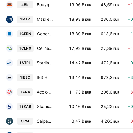
Bouygues SA
19,06 B
48,59
−1
4EN
EUR
EUR
MasTec, Inc.
18,93 B
236,0
+0
1MTZ
EUR
EUR
Geberit AG
18,89 B
613,6
+1
1GEBN
EUR
EUR
Cellnex Telecom S.A.
17,92 B
27,39
−1
1CLNX
EUR
EUR
Sterling Infrastructure, Inc.
14,42 B
472,6
+0
1STRL
EUR
EUR
IES Holdings, Inc.
13,14 B
672,2
+3
1IESC
EUR
EUR
Acciona SA
11,73 B
206,0
−8
1ANA
EUR
EUR
Skanska AB Class B
10,16 B
25,22
+0
1SKAB
EUR
EUR
Saipem S.p.A.
8,47 B
4,263
−0
SPM
EUR
EUR