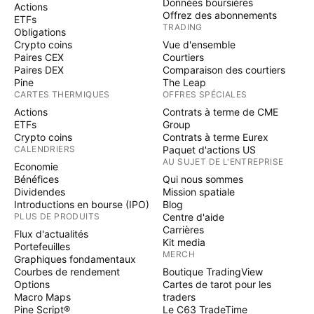
Données boursières
Actions
Offrez des abonnements
ETFs
TRADING
Obligations
Crypto coins
Vue d'ensemble
Paires CEX
Courtiers
Paires DEX
Comparaison des courtiers
Pine
The Leap
CARTES THERMIQUES
OFFRES SPÉCIALES
Actions
Contrats à terme de CME
ETFs
Group
Crypto coins
Contrats à terme Eurex
CALENDRIERS
Paquet d'actions US
AU SUJET DE L'ENTREPRISE
Economie
Bénéfices
Qui nous sommes
Dividendes
Mission spatiale
Introductions en bourse (IPO)
Blog
PLUS DE PRODUITS
Centre d'aide
Carrières
Flux d'actualités
Kit media
Portefeuilles
MERCH
Graphiques fondamentaux
Courbes de rendement
Boutique TradingView
Options
Cartes de tarot pour les
Macro Maps
traders
Pine Script®
Le C63 TradeTime