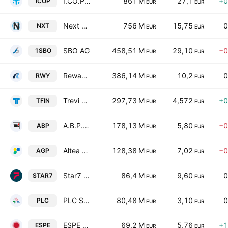
I.CO.P. S.p.A.
861 M
27,1
+0
ICOP
EUR
EUR
Next Geosolutions Europe SpA
756 M
15,75
0
NXT
EUR
EUR
SBO AG
458,51 M
29,10
−0
1SBO
EUR
EUR
Reway Group SpA
386,14 M
10,2
0
RWY
EUR
EUR
Trevi Finanziaria Industriale S.p.A.
297,73 M
4,572
+0
TFIN
EUR
EUR
A.B.P. Nocivelli S.p.A.
178,13 M
5,80
−0
ABP
EUR
EUR
Altea Green Power S.p.A.
128,38 M
7,02
−0
AGP
EUR
EUR
Star7 S.p.A
86,4 M
9,60
0
STAR7
EUR
EUR
PLC S.p.A.
80,48 M
3,10
0
PLC
EUR
EUR
ESPE S.p.A.
69,2 M
5,76
+1
ESPE
EUR
EUR