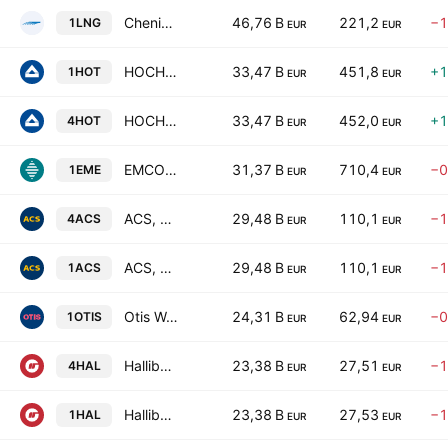
Cheniere Energy, Inc.
46,76 B
221,2
−1
1LNG
EUR
EUR
HOCHTIEF Aktiengesellschaft
33,47 B
451,8
+1
1HOT
EUR
EUR
HOCHTIEF Aktiengesellschaft
33,47 B
452,0
+1
4HOT
EUR
EUR
EMCOR Group, Inc.
31,37 B
710,4
−0
1EME
EUR
EUR
ACS, Actividades de Construccion y Servicios SA
29,48 B
110,1
−1
4ACS
EUR
EUR
ACS, Actividades de Construccion y Servicios SA
29,48 B
110,1
−1
1ACS
EUR
EUR
Otis Worldwide Corporation
24,31 B
62,94
−0
1OTIS
EUR
EUR
Halliburton Company
23,38 B
27,51
−1
4HAL
EUR
EUR
Halliburton Company
23,38 B
27,53
−1
1HAL
EUR
EUR