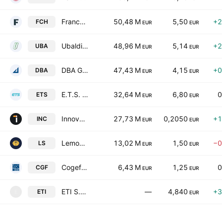
Franchetti S.P.A.
50,48 M
5,50
+2
FCH
EUR
EUR
Ubaldi Costruzioni SpA
48,96 M
5,14
+2
UBA
EUR
EUR
DBA Group SpA
47,43 M
4,15
+0
DBA
EUR
EUR
E.T.S. S.P.A. Engineering And Technical Services
32,64 M
6,80
0
ETS
EUR
EUR
Innovatec SpA
27,73 M
0,2050
+1
INC
EUR
EUR
Lemon Sistemi S.P.A.
13,02 M
1,50
−0
LS
EUR
EUR
Cogefeed SPA
6,43 M
1,25
0
CGF
EUR
EUR
ETI S.P.A.
—
4,840
+3
ETI
E
EUR