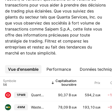
transactions pour vous aider à prendre des décisions
de trading plus éclairées. Que vous suiviez des
géants du secteur tels que Quanta Services, Inc. ou
que vous observiez des sociétés à fort volume de
transactions comme Saipem S.p.A., cette liste vous
offre des informations précieuses pour toute
stratégie de trading. Filtrez et comparez les
entreprises et restez au fait des tendances du
marché en toute simplicité.
Vue d'ensemble
Plus
Performance
Données techniq
Symbole
Capitalisation
Prix
boursière
Quanta Services, Inc.
90,37 B
594,2
−1
1PWR
EUR
EUR
Waste Management, Inc.
78,09 B
193,10
−0
4WM
EUR
EUR