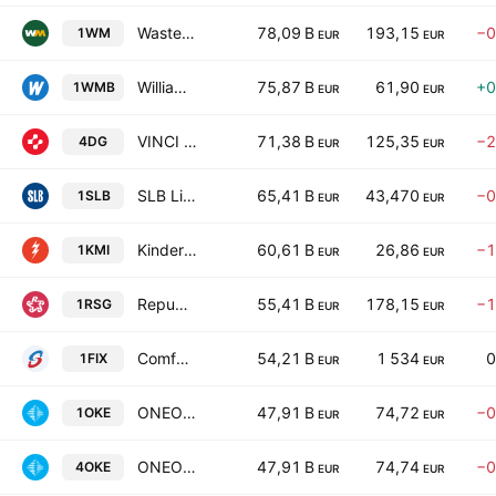
Waste Management, Inc.
78,09 B
193,15
−0
1WM
EUR
EUR
Williams Companies, Inc.
75,87 B
61,90
+0
1WMB
EUR
EUR
VINCI SA
71,38 B
125,35
−2
4DG
EUR
EUR
SLB Limited
65,41 B
43,470
−0
1SLB
EUR
EUR
Kinder Morgan Inc Class P
60,61 B
26,86
−1
1KMI
EUR
EUR
Republic Services, Inc.
55,41 B
178,15
−1
1RSG
EUR
EUR
Comfort Systems USA, Inc.
54,21 B
1 534
0
1FIX
EUR
EUR
ONEOK, Inc.
47,91 B
74,72
−0
1OKE
EUR
EUR
ONEOK, Inc.
47,91 B
74,74
−0
4OKE
EUR
EUR