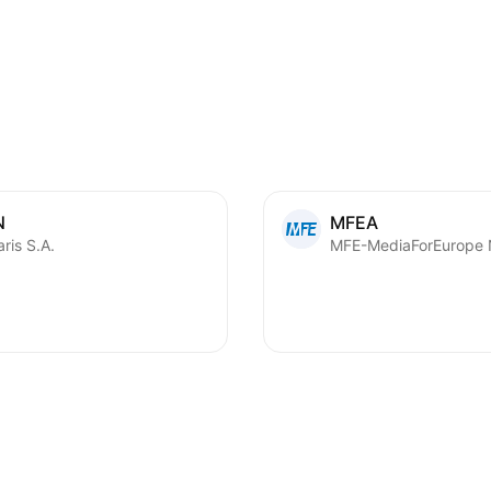
N
MFEA
ris S.A.
MFE-MediaForEurope 