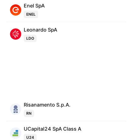
Enel SpA
ENEL
Leonardo SpA
LDO
Risanamento S.p.A.
RN
UCapital24 SpA Class A
U24