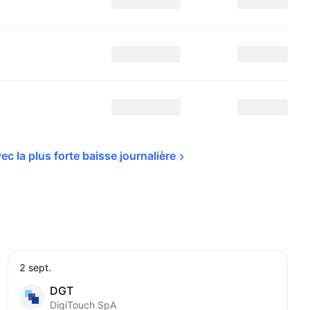
ec la plus forte baisse 
journalière
2 sept.
DGT
DigiTouch SpA