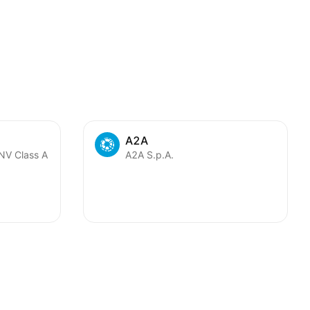
A2A
NV Class A
A2A S.p.A.