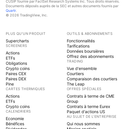
CUSIP fournie par FactSet Research Systems Inc. Tous droits réservés.
Documents déposés auprès de la SEC et autres documents fournis par
Quartr
.
© 2026 TradingView, Inc.
PLUS QU'UN PRODUIT
OUTILS & ABONNEMENTS
Supercharts
Fonctionnalités
SCREENERS
Tarifications
Données boursières
Actions
Offrez des abonnements
ETFs
TRADING
Obligations
Crypto coins
Vue d'ensemble
Paires CEX
Courtiers
Paires DEX
Comparaison des courtiers
Pine
The Leap
CARTES THERMIQUES
OFFRES SPÉCIALES
Actions
Contrats à terme de CME
ETFs
Group
Crypto coins
Contrats à terme Eurex
CALENDRIERS
Paquet d'actions US
AU SUJET DE L'ENTREPRISE
Economie
Bénéfices
Qui nous sommes
Dividendes
Mission spatiale