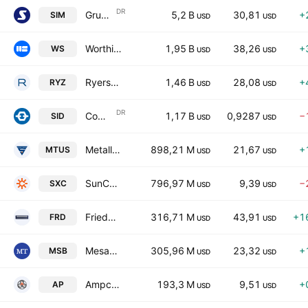
DR
Grupo Simec SAB de CV Sponsored ADR Class B
5,2 B
30,81
+
SIM
USD
USD
Worthington Steel, Inc.
1,95 B
38,26
+
WS
USD
USD
Ryerson Holding Corporation
1,46 B
28,08
+
RYZ
USD
USD
DR
Companhia Siderurgica Nacional Sponsored ADR
1,17 B
0,9287
−
SID
USD
USD
Metallus Inc.
898,21 M
21,67
+
MTUS
USD
USD
SunCoke Energy, Inc.
796,97 M
9,39
−
SXC
USD
USD
Friedman Industries, Incorporated
316,71 M
43,91
+1
FRD
USD
USD
Mesabi Trust
305,96 M
23,32
+
MSB
USD
USD
Ampco-Pittsburgh Corporation
193,3 M
9,51
+
AP
USD
USD