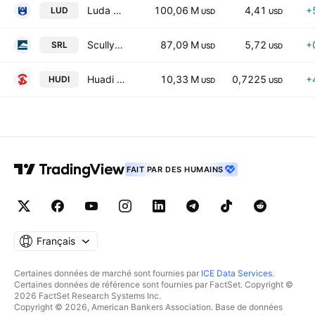
Luda Technology Group Limited
100,06 M
4,41
+
LUD
USD
USD
Scully Royalty Ltd.
87,09 M
5,72
+
SRL
USD
USD
Huadi International Group Co., Ltd. Class A
10,33 M
0,7225
+
HUDI
USD
USD
FAIT PAR DES HUMAINS
Français
Certaines données de marché sont fournies par
ICE Data Services
.
Certaines données de référence sont fournies par FactSet. Copyright ©
2026 FactSet Research Systems Inc.
Copyright © 2026, American Bankers Association. Base de données