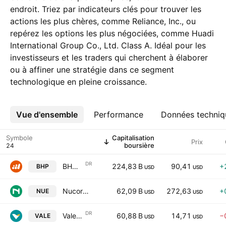
endroit. Triez par indicateurs clés pour trouver les
actions les plus chères, comme Reliance, Inc., ou
repérez les options les plus négociées, comme Huadi
International Group Co., Ltd. Class A. Idéal pour les
investisseurs et les traders qui cherchent à élaborer
ou à affiner une stratégie dans ce segment
technologique en pleine croissance.
Vue d'ensemble
Plus
Performance
Données techniq
Symbole
Capitalisation
Prix
boursière
DR
BHP Group Ltd Sponsored American Depositary Receipt Repr 2 Shs
224,83 B
90,41
+
BHP
USD
USD
Nucor Corporation
62,09 B
272,63
+
NUE
USD
USD
DR
Vale S.A. Sponsored ADR
60,88 B
14,71
−
VALE
USD
USD