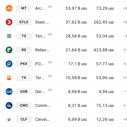
DR
ArcelorMittal SA ADR
53,97 B
73,29
+
MT
USD
USD
Steel Dynamics, Inc.
37,62 B
262,45
+
STLD
USD
USD
DR
Tenaris S.A. Sponsored ADR
28,58 B
53,04
−
TS
USD
USD
Reliance, Inc.
21,64 B
423,88
+
RS
USD
USD
DR
POSCO Holdings Inc. Sponsored ADR
17,1 B
57,77
+
PKX
USD
USD
DR
Ternium S.A. Sponsored ADR
10,58 B
53,90
+
TX
USD
USD
DR
Gerdau S.A. Pfd Sponsored ADR Repr 1 Pfd Sh
8,99 B
4,94
−
GGB
USD
USD
Commercial Metals Company
8,31 B
75,13
+
CMC
USD
USD
Cleveland-Cliffs Inc
6,99 B
12,26
+
CLF
USD
USD