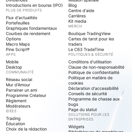
Introductions en bourse (IPO)
Blog
PLUS DE PRODUITS
Centre d'aide
Carrières
Flux d'actualités
Kit media
Portefeuilles
MERCH
Graphiques fondamentaux
Courbes de rendement
Boutique TradingView
Options
Cartes de tarot pour les
Macro Maps
traders
Pine Script®
Le C63 TradeTime
APPS
POLITIQUES & SÉCURITÉ
Mobile
Conditions d'utilisation
Desktop
Clause de non-responsabilité
COMMUNAUTÉ
Politique de confidentialité
Politique en matière de
Réseau social
cookies
Mur d'Amour
Déclaration d'accessibilité
Parrainer un ami
Conseils de sécurité
Programme Créateur
Programme de chasse aux
Règlement
bugs
Modérateurs
Page du statut
IDÉES
SOLUTIONS POUR LES
Trading
ENTREPRISES
Éducation
Widgets
Choix de la rédaction
Bibliothèques de graphiques