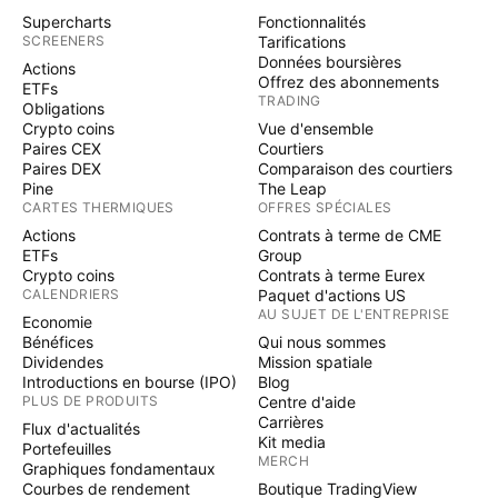
Supercharts
Fonctionnalités
SCREENERS
Tarifications
Données boursières
Actions
Offrez des abonnements
ETFs
TRADING
Obligations
Crypto coins
Vue d'ensemble
Paires CEX
Courtiers
Paires DEX
Comparaison des courtiers
Pine
The Leap
CARTES THERMIQUES
OFFRES SPÉCIALES
Actions
Contrats à terme de CME
ETFs
Group
Crypto coins
Contrats à terme Eurex
CALENDRIERS
Paquet d'actions US
AU SUJET DE L'ENTREPRISE
Economie
Bénéfices
Qui nous sommes
Dividendes
Mission spatiale
Introductions en bourse (IPO)
Blog
PLUS DE PRODUITS
Centre d'aide
Carrières
Flux d'actualités
Kit media
Portefeuilles
MERCH
Graphiques fondamentaux
Courbes de rendement
Boutique TradingView