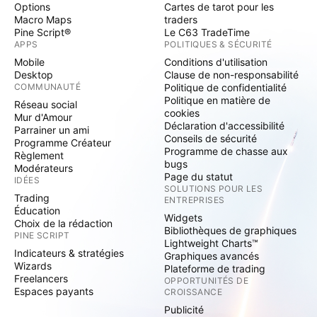
Options
Cartes de tarot pour les
Macro Maps
traders
Pine Script®
Le C63 TradeTime
APPS
POLITIQUES & SÉCURITÉ
Mobile
Conditions d'utilisation
Desktop
Clause de non-responsabilité
COMMUNAUTÉ
Politique de confidentialité
Politique en matière de
Réseau social
cookies
Mur d'Amour
Déclaration d'accessibilité
Parrainer un ami
Conseils de sécurité
Programme Créateur
Programme de chasse aux
Règlement
bugs
Modérateurs
Page du statut
IDÉES
SOLUTIONS POUR LES
Trading
ENTREPRISES
Éducation
Widgets
Choix de la rédaction
Bibliothèques de graphiques
PINE SCRIPT
Lightweight Charts™
Indicateurs & stratégies
Graphiques avancés
Wizards
Plateforme de trading
Freelancers
OPPORTUNITÉS DE
Espaces payants
CROISSANCE
Publicité