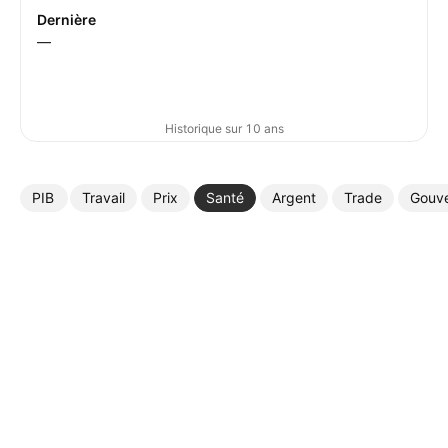
Dernière
—
Historique sur 10 ans
PIB
Travail
Prix
Santé
Argent
Trade
Gouv
Plus