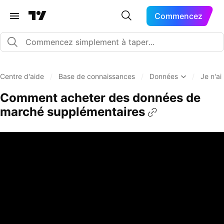
Commencez
Centre d'aide
/
Base de connaissances
/
Données
/
Je n'a
Comment acheter des données de
marché supplémentaires