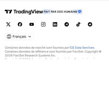
FAIT PAR DES HUMAINS
Français
Certaines données de marché sont fournies par
ICE Data Services
.
Certaines données de référence sont fournies par FactSet. Copyright ©
2026 FactSet Research Systems Inc.
Copyright © 2026, American Bankers Association. Base de données
CUSIP fournie par FactSet Research Systems Inc. Tous droits réservés.
Documents déposés auprès de la SEC et autres documents fournis par
Quartr
.
© 2026 TradingView, Inc.
PLUS QU'UN PRODUIT
OUTILS & ABONNEMENTS
Supercharts
Fonctionnalités
SCREENERS
Tarifications
Données boursières
Actions