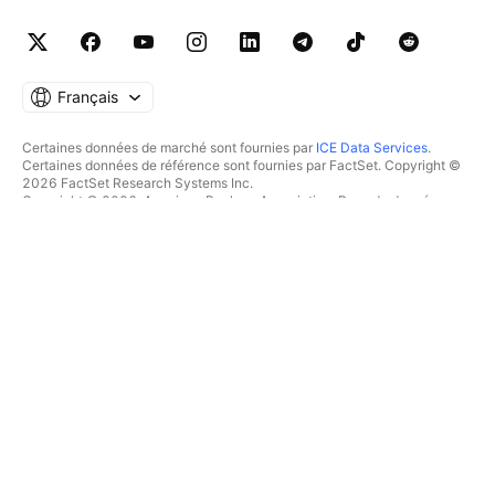
Français
Certaines données de marché sont fournies par
ICE Data Services
.
Certaines données de référence sont fournies par FactSet. Copyright ©
2026 FactSet Research Systems Inc.
Copyright © 2026, American Bankers Association. Base de données
CUSIP fournie par FactSet Research Systems Inc. Tous droits réservés.
Documents déposés auprès de la SEC et autres documents fournis par
Quartr
.
© 2026 TradingView, Inc.
PLUS QU'UN PRODUIT
OUTILS & ABONNEMENTS
Supercharts
Fonctionnalités
SCREENERS
Tarifications
Données boursières
Actions
Offrez des abonnements
ETFs
TRADING
Obligations
Crypto coins
Vue d'ensemble