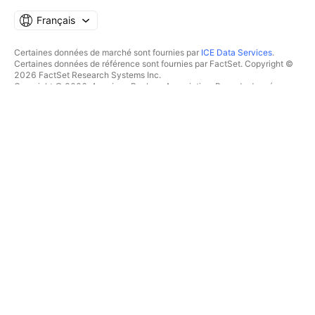
Français
Certaines données de marché sont fournies par
ICE Data Services
.
Certaines données de référence sont fournies par FactSet. Copyright ©
2026 FactSet Research Systems Inc.
Copyright © 2026, American Bankers Association. Base de données
CUSIP fournie par FactSet Research Systems Inc. Tous droits réservés.
Documents déposés auprès de la SEC et autres documents fournis par
Quartr
.
© 2026 TradingView, Inc.
PLUS QU'UN PRODUIT
OUTILS & ABONNEMENTS
Supercharts
Fonctionnalités
SCREENERS
Tarifications
Données boursières
Actions
Offrez des abonnements
ETFs
TRADING
Obligations
Crypto coins
Vue d'ensemble
Paires CEX
Courtiers
Paires DEX
Comparaison des courtiers
Pine
The Leap
CARTES THERMIQUES
OFFRES SPÉCIALES