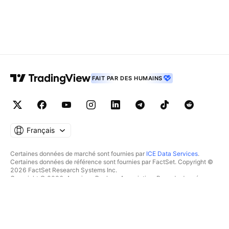
FAIT PAR DES HUMAINS
Français
Certaines données de marché sont fournies par
ICE Data Services
.
Certaines données de référence sont fournies par FactSet. Copyright ©
2026 FactSet Research Systems Inc.
Copyright © 2026, American Bankers Association. Base de données
CUSIP fournie par FactSet Research Systems Inc. Tous droits réservés.
Documents déposés auprès de la SEC et autres documents fournis par
Quartr
.
© 2026 TradingView, Inc.