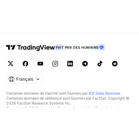
FAIT PAR DES HUMAINS
Français
Certaines données de marché sont fournies par
ICE Data Services
.
Certaines données de référence sont fournies par FactSet. Copyright ©
2026 FactSet Research Systems Inc.
Copyright © 2026, American Bankers Association. Base de données
CUSIP fournie par FactSet Research Systems Inc. Tous droits réservés.
Documents déposés auprès de la SEC et autres documents fournis par
Quartr
.
© 2026 TradingView, Inc.