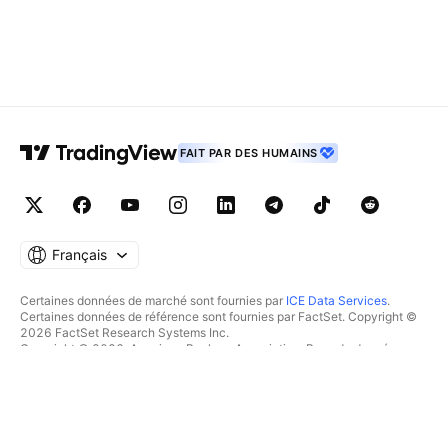
FAIT PAR DES HUMAINS
Français
Certaines données de marché sont fournies par
ICE Data Services
.
Certaines données de référence sont fournies par FactSet. Copyright ©
2026 FactSet Research Systems Inc.
Copyright © 2026, American Bankers Association. Base de données
CUSIP fournie par FactSet Research Systems Inc. Tous droits réservés.
Documents déposés auprès de la SEC et autres documents fournis par
Quartr
.
© 2026 TradingView, Inc.