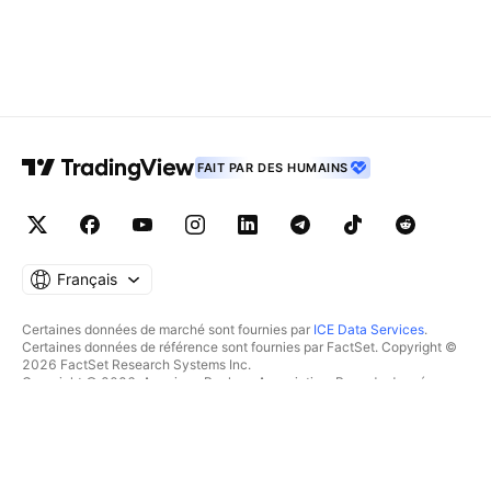
FAIT PAR DES HUMAINS
Français
Certaines données de marché sont fournies par
ICE Data Services
.
Certaines données de référence sont fournies par FactSet. Copyright ©
2026 FactSet Research Systems Inc.
Copyright © 2026, American Bankers Association. Base de données
CUSIP fournie par FactSet Research Systems Inc. Tous droits réservés.
Documents déposés auprès de la SEC et autres documents fournis par
Quartr
.
© 2026 TradingView, Inc.