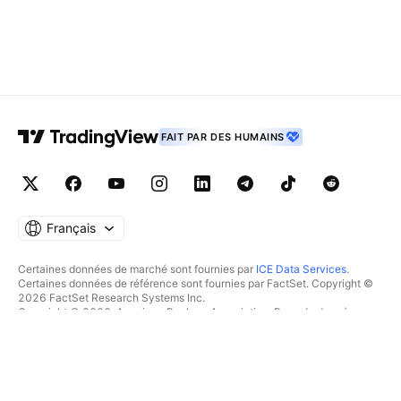
FAIT PAR DES HUMAINS
Français
Certaines données de marché sont fournies par
ICE Data Services
.
Certaines données de référence sont fournies par FactSet. Copyright ©
2026 FactSet Research Systems Inc.
Copyright © 2026, American Bankers Association. Base de données
CUSIP fournie par FactSet Research Systems Inc. Tous droits réservés.
Documents déposés auprès de la SEC et autres documents fournis par
Quartr
.
© 2026 TradingView, Inc.