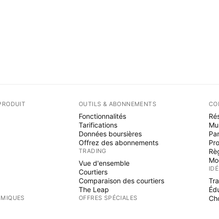
PRODUIT
OUTILS & ABONNEMENTS
CO
Fonctionnalités
Rés
Tarifications
Mu
Données boursières
Par
Offrez des abonnements
Pr
TRADING
Rè
Mo
Vue d'ensemble
ID
Courtiers
Comparaison des courtiers
Tr
The Leap
Éd
RMIQUES
OFFRES SPÉCIALES
Cho
PI
Contrats à terme de CME Group
Contrats à terme Eurex
Ind