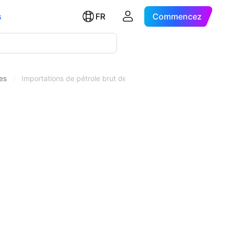
s
FR
Commencez
es
/
Importations de pétrole brut de Russie (COIR)