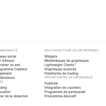
MMUNAUTÉ
SOLUTIONS POUR LES ENTREPRISES
eau social
Widgets
r d'Amour
Bibliothèques de graphiques
rainer un ami
Lightweight Charts™
ogramme Créateur
Graphiques avancés
glement
Plateforme de trading
dérateurs
OPPORTUNITÉS DE CROISSANCE
ÉES
Publicité
ading
Intégration de courtiers
ucation
Programme de partenariat
ix de la rédaction
Programme éducatif
NE SCRIPT
icateurs & stratégies