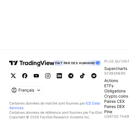
PLUS QU'UN 
FAIT PAR DES HUMAINS
Supercharts
SCREENERS
Actions
ETFs
Français
Obligations
Crypto coins
Paires CEX
Certaines données de marché sont fournies par
ICE Data
Paires DEX
Services
.
Pine
Certaines données de référence sont fournies par FactSet.
CARTES THE
Copyright © 2026 FactSet Research Systems Inc.
Copyright © 2026, American Bankers Association. Base
Actions
de données CUSIP fournie par FactSet Research Systems
ETFs