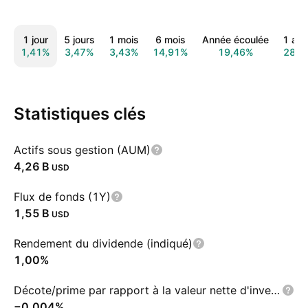
1 jour
5 jours
1 mois
6 mois
Année écoulée
1 an
1,41%
3,47%
3,43%
14,91%
19,46%
28,1
Statistiques clés
Actifs sous gestion (AUM)
‪4,26 B‬
USD
Flux de fonds (1Y)
‪1,55 B‬
USD
Rendement du dividende (indiqué)
1,00%
Décote/prime par rapport à la valeur nette d'inventaire
−0,004%