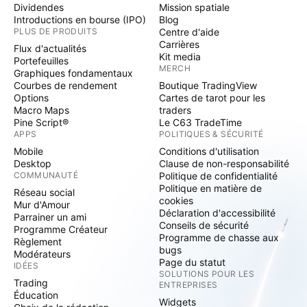
Dividendes
Mission spatiale
Introductions en bourse (IPO)
Blog
PLUS DE PRODUITS
Centre d'aide
Carrières
Flux d'actualités
Kit media
Portefeuilles
MERCH
Graphiques fondamentaux
Courbes de rendement
Boutique TradingView
Options
Cartes de tarot pour les
Macro Maps
traders
Pine Script®
Le C63 TradeTime
APPS
POLITIQUES & SÉCURITÉ
Mobile
Conditions d'utilisation
Desktop
Clause de non-responsabilité
COMMUNAUTÉ
Politique de confidentialité
Politique en matière de
Réseau social
cookies
Mur d'Amour
Déclaration d'accessibilité
Parrainer un ami
Conseils de sécurité
Programme Créateur
Programme de chasse aux
Règlement
bugs
Modérateurs
Page du statut
IDÉES
SOLUTIONS POUR LES
Trading
ENTREPRISES
Éducation
Widgets