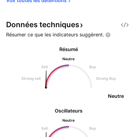
Voir toutes les 
détentions
Données
techniques
Résumer ce que les indicateurs
suggèrent.
Résumé
Neutre
Sell
Buy
Strong sell
Strong Buy
Neutre
Oscillateurs
Neutre
Sell
Buy