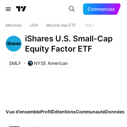
Commencez
Marchés
/
USA
/
Marché des ETF
/
SMLF
iShares U.S. Small-Cap
Equity Factor ETF
SMLF
NYSE American
Vue d'ensemble
Profil
Détentions
Communauté
Données 