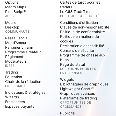
Options
Cartes de tarot pour les
Macro Maps
traders
Pine Script®
Le C63 TradeTime
APPS
POLITIQUES & SÉCURITÉ
Mobile
Conditions d'utilisation
Desktop
Clause de non-responsabilité
COMMUNAUTÉ
Politique de confidentialité
Politique en matière de
Réseau social
cookies
Mur d'Amour
Déclaration d'accessibilité
Parrainer un ami
Conseils de sécurité
Programme Créateur
Programme de chasse aux
Règlement
bugs
Modérateurs
Page du statut
IDÉES
SOLUTIONS POUR LES
Trading
ENTREPRISES
Éducation
Widgets
Choix de la rédaction
Bibliothèques de graphiques
PINE SCRIPT
Lightweight Charts™
Indicateurs & stratégies
Graphiques avancés
Wizards
Plateforme de trading
Freelancers
OPPORTUNITÉS DE
Espaces payants
CROISSANCE
Publicité