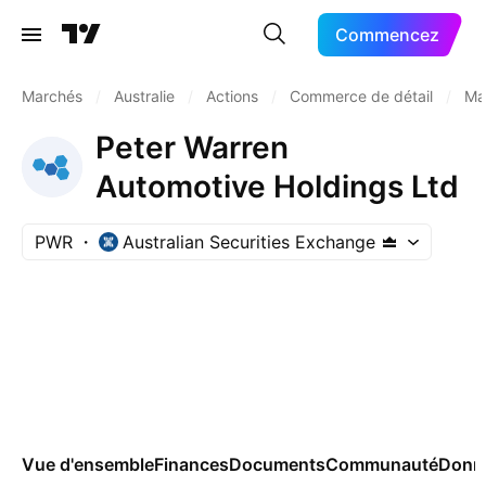
Commencez
Marchés
/
Australie
/
Actions
/
Commerce de détail
/
Ma
Peter Warren
Automotive Holdings Ltd
PWR
Australian Securities Exchange
Vue d'ensemble
Finances
Documents
Communauté
Donn