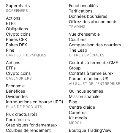
Supercharts
Fonctionnalités
SCREENERS
Tarifications
Données boursières
Actions
Offrez des abonnements
ETFs
TRADING
Obligations
Crypto coins
Vue d'ensemble
Paires CEX
Courtiers
Paires DEX
Comparaison des courtiers
Pine
The Leap
CARTES THERMIQUES
OFFRES SPÉCIALES
Actions
Contrats à terme de CME
ETFs
Group
Crypto coins
Contrats à terme Eurex
CALENDRIERS
Paquet d'actions US
AU SUJET DE L'ENTREPRISE
Economie
Bénéfices
Qui nous sommes
Dividendes
Mission spatiale
Introductions en bourse (IPO)
Blog
PLUS DE PRODUITS
Centre d'aide
Carrières
Flux d'actualités
Kit media
Portefeuilles
MERCH
Graphiques fondamentaux
Courbes de rendement
Boutique TradingView