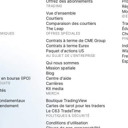
Offrez des abonnements
Pr
TRADING
Rè
Mo
Vue d'ensemble
ID
Courtiers
Comparaison des courtiers
Tr
The Leap
Éd
RMIQUES
OFFRES SPÉCIALES
Cho
PI
Contrats à terme de CME Group
Contrats à terme Eurex
Ind
Paquet d'actions US
Wi
S
AU SUJET DE L'ENTREPRISE
Fre
Es
Qui nous sommes
Mission spatiale
Blog
s en bourse (IPO)
Centre d'aide
DUITS
Carrières
Kit media
ités
MERCH
fondamentaux
Boutique TradingView
rendement
Cartes de tarot pour les traders
Le C63 TradeTime
POLITIQUES & SÉCURITÉ
Conditions d'utilisation
Clause de non-responsabilité