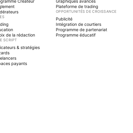
ogramme Créateur
Graphiques avancés
glement
Plateforme de trading
dérateurs
OPPORTUNITÉS DE CROISSANCE
ÉES
Publicité
ading
Intégration de courtiers
ucation
Programme de partenariat
ix de la rédaction
Programme éducatif
NE SCRIPT
icateurs & stratégies
zards
elancers
paces payants