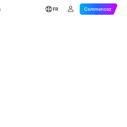
s
FR
Commencez