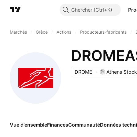
Chercher
Pro
Marchés
/
Grèce
/
Actions
/
Producteurs-fabricants
/
DROMEAS
DROME
Athens Stoc
Vue d'ensemble
Finances
Communauté
Données techn