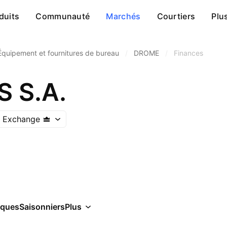
duits
Communauté
Marchés
Courtiers
Plu
Équipement et fournitures de bureau
/
DROME
/
Finances
 S.A.
k Exchange
iques
Saisonniers
Plus