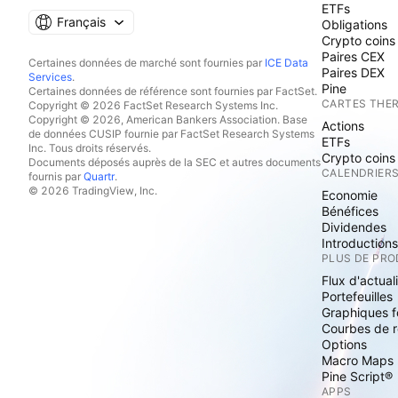
ETFs
Français
Obligations
Crypto coins
Paires CEX
Certaines données de marché sont fournies par
ICE Data
Paires DEX
Services
.
Pine
Certaines données de référence sont fournies par FactSet.
CARTES THE
Copyright © 2026 FactSet Research Systems Inc.
Copyright © 2026, American Bankers Association. Base
Actions
de données CUSIP fournie par FactSet Research Systems
ETFs
Inc. Tous droits réservés.
Crypto coins
Documents déposés auprès de la SEC et autres documents
CALENDRIER
fournis par
Quartr
.
© 2026 TradingView, Inc.
Economie
Bénéfices
Dividendes
Introduction
PLUS DE PRO
Flux d'actual
Portefeuilles
Graphiques 
Courbes de 
Options
Macro Maps
Pine Script®
APPS