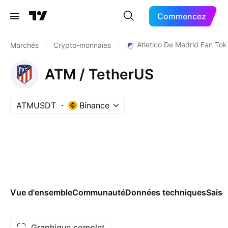
Commencez
Atletico De Madrid Fan To
Marchés
/
Crypto-monnaies
/
ATM / TetherUS
ATMUSDT
Binance
Vue d'ensemble
Communauté
Données techniques
Saiso
Graphique complet