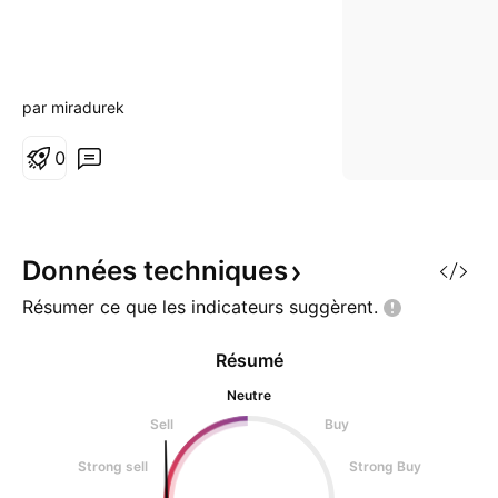
par miradurek
0
Données
techniques
Résumer ce que les indicateurs
suggèrent.
Résumé
Neutre
Sell
Buy
Strong sell
Strong Buy