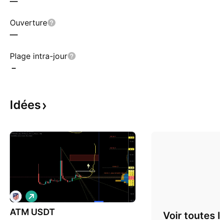
—
Ouverture
—
Plage intra-jour
–
Idées
L
o
ATM USDT
n
Voir toutes 
g