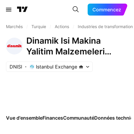
Commencez
Marchés
/
Turquie
/
Actions
/
Industries de transformation
Dinamik Isi Makina
Yalitim Malzemeleri
Sanayi ve Ticaret AS
DNISI
Istanbul Exchange
Vue d'ensemble
Finances
Communauté
Données techniq