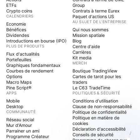
ETFs
Group
Crypto coins
Contrats à terme Eurex
CALENDRIERS
Paquet d'actions US
AU SUJET DE L'ENTREPRISE
Economie
Bénéfices
Qui nous sommes
Dividendes
Mission spatiale
Introductions en bourse (IPO)
Blog
PLUS DE PRODUITS
Centre d'aide
Carrières
Flux d'actualités
Kit media
Portefeuilles
MERCH
Graphiques fondamentaux
Courbes de rendement
Boutique TradingView
Options
Cartes de tarot pour les
Macro Maps
traders
Pine Script®
Le C63 TradeTime
APPS
POLITIQUES & SÉCURITÉ
Mobile
Conditions d'utilisation
Desktop
Clause de non-responsabilité
COMMUNAUTÉ
Politique de confidentialité
Politique en matière de
Réseau social
cookies
Mur d'Amour
Déclaration d'accessibilité
Parrainer un ami
Conseils de sécurité
Programme Créateur