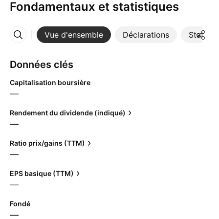
Fondamentaux et statistiques
Vue d'ensemble
Déclarations
Statisti
Plus
Données clés
Capitalisation boursière
—
Rendement du dividende (indiqué)
—
Ratio prix/gains (TTM)
—
EPS basique (TTM)
—
Fondé
—