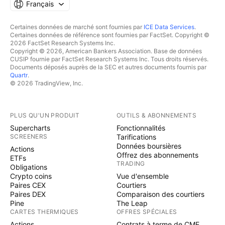
Français
Certaines données de marché sont fournies par
ICE Data Services
.
Certaines données de référence sont fournies par FactSet. Copyright ©
2026 FactSet Research Systems Inc.
Copyright © 2026, American Bankers Association. Base de données
CUSIP fournie par FactSet Research Systems Inc. Tous droits réservés.
Documents déposés auprès de la SEC et autres documents fournis par
Quartr
.
© 2026 TradingView, Inc.
PLUS QU'UN PRODUIT
OUTILS & ABONNEMENTS
Supercharts
Fonctionnalités
SCREENERS
Tarifications
Données boursières
Actions
Offrez des abonnements
ETFs
TRADING
Obligations
Crypto coins
Vue d'ensemble
Paires CEX
Courtiers
Paires DEX
Comparaison des courtiers
Pine
The Leap
CARTES THERMIQUES
OFFRES SPÉCIALES
Actions
Contrats à terme de CME