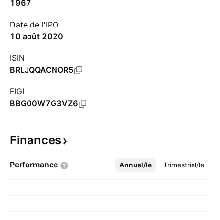
1967
Date de l'IPO
10 août 2020
ISIN
BRLJQQACNOR5
FIGI
BBG00W7G3VZ6
Finances
Performance
Annuel/le
Plus
Trimestriel/le