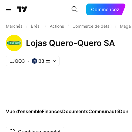
Commencez
Marchés
/
Brésil
/
Actions
/
Commerce de détail
/
Magas
Lojas Quero-Quero SA
LJQQ3
B3
Vue d'ensemble
Finances
Documents
Communauté
Donn
Graphique complet