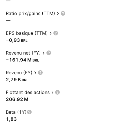
—
Ratio prix/gains (TTM)
—
EPS basique (TTM)
−0,93
BRL
Revenu net (FY)
‪−161,94 M‬
BRL
Revenu (FY)
‪2,79 B‬
BRL
Flottant des actions
‪206,92 M‬
Beta (1Y)
1,83