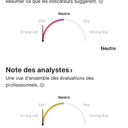
Résumer ce que les indicateurs
suggèrent.
Neutre
Sell
Buy
Strong sell
Strong Buy
Neutre
Note des
analystes
Une vue d'ensemble des évaluations des
professionnels.
Neutre
Sell
Buy
Strong sell
Strong Buy