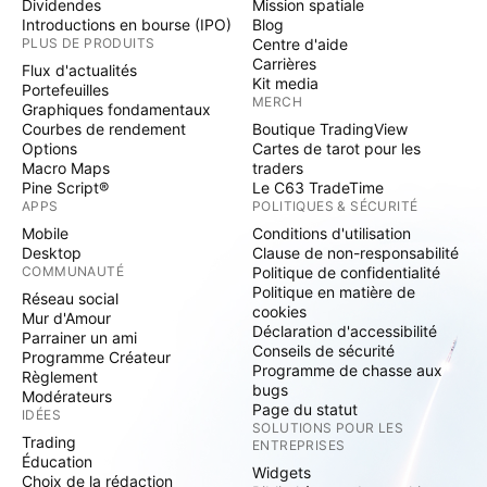
Dividendes
Mission spatiale
Introductions en bourse (IPO)
Blog
PLUS DE PRODUITS
Centre d'aide
Carrières
Flux d'actualités
Kit media
Portefeuilles
MERCH
Graphiques fondamentaux
Courbes de rendement
Boutique TradingView
Options
Cartes de tarot pour les
Macro Maps
traders
Pine Script®
Le C63 TradeTime
APPS
POLITIQUES & SÉCURITÉ
Mobile
Conditions d'utilisation
Desktop
Clause de non-responsabilité
COMMUNAUTÉ
Politique de confidentialité
Politique en matière de
Réseau social
cookies
Mur d'Amour
Déclaration d'accessibilité
Parrainer un ami
Conseils de sécurité
Programme Créateur
Programme de chasse aux
Règlement
bugs
Modérateurs
Page du statut
IDÉES
SOLUTIONS POUR LES
Trading
ENTREPRISES
Éducation
Widgets
Choix de la rédaction