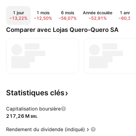
1 jour
1 mois
6 mois
Année écoulée
1 année
−13,22%
−12,50%
−56,07%
−52,91%
−60,38
Comparer avec Lojas Quero-Quero SA
Statistiques
clés
Capitalisation boursière
‪217,26 M‬
BRL
Rendement du dividende (indiqué)