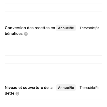
Conversion des recettes en
Annuel/le
Plus
Trimestriel/le
bénéfices
Niveau et couverture de la
Annuel/le
Plus
Trimestriel/le
dette