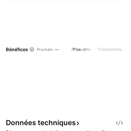
Bénéfices
Annuel/le
Plus
Trimestriel/le
Prochain
:
—
Données
techniques