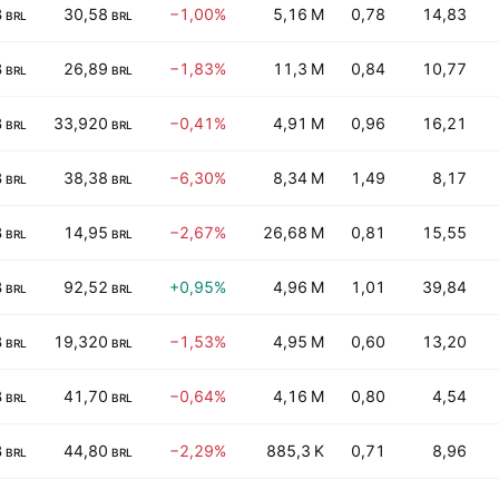
B
30,58
−1,00%
5,16 M
0,78
14,83
BRL
BRL
B
26,89
−1,83%
11,3 M
0,84
10,77
BRL
BRL
B
33,920
−0,41%
4,91 M
0,96
16,21
BRL
BRL
B
38,38
−6,30%
8,34 M
1,49
8,17
BRL
BRL
B
14,95
−2,67%
26,68 M
0,81
15,55
BRL
BRL
B
92,52
+0,95%
4,96 M
1,01
39,84
BRL
BRL
B
19,320
−1,53%
4,95 M
0,60
13,20
BRL
BRL
B
41,70
−0,64%
4,16 M
0,80
4,54
BRL
BRL
B
44,80
−2,29%
885,3 K
0,71
8,96
BRL
BRL