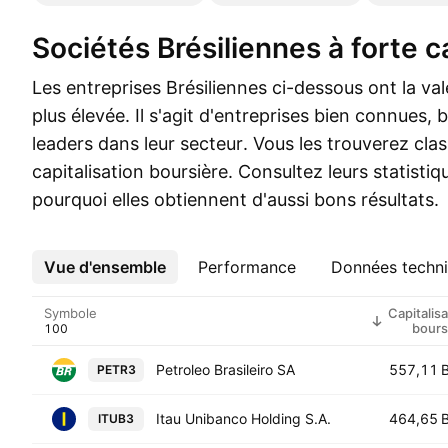
Sociétés Brésiliennes à forte c
Les entreprises Brésiliennes ci-dessous ont la va
plus élevée. Il s'agit d'entreprises bien connues, b
leaders dans leur secteur. Vous les trouverez cla
capitalisation boursière. Consultez leurs statist
pourquoi elles obtiennent d'aussi bons résultats.
Vue d'ensemble
Plus
Performance
Données techn
Symbole
Capitalisa
bours
Petroleo Brasileiro SA
557,11 
PETR3
Itau Unibanco Holding S.A.
464,65 
ITUB3