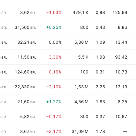
B
3,62
−1,63%
479,1 K
0,88
125,69
BRL
BRL
B
31,500
+0,25%
800
0,43
8,86
BRL
BRL
B
32,21
0,00%
5,38 M
1,09
13,44
BRL
BRL
B
11,50
−3,36%
5,5 K
1,98
93,42
BRL
BRL
B
124,60
−0,16%
100
0,31
10,73
BRL
BRL
B
22,830
−2,10%
1,53 M
2,25
13,19
BRL
BRL
B
21,60
+1,27%
4,56 M
1,83
8,25
BRL
BRL
B
5,82
−0,17%
300
0,37
10,67
BRL
BRL
B
3,67
−3,17%
31,09 M
1,78
—
BRL
BRL