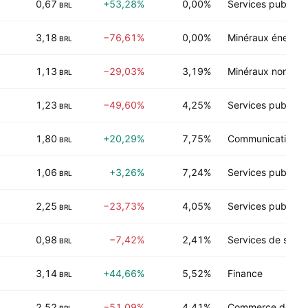
0,67
+53,28%
0,00%
Services publics
BRL
3,18
−76,61%
0,00%
Minéraux énergét
BRL
1,13
−29,03%
3,19%
Minéraux non-éne
BRL
1,23
−49,60%
4,25%
Services publics
BRL
1,80
+20,29%
7,75%
Communications
BRL
1,06
+3,26%
7,24%
Services publics
BRL
2,25
−23,73%
4,05%
Services publics
BRL
0,98
−7,42%
2,41%
Services de santé
BRL
3,14
+44,66%
5,52%
Finance
BRL
2,52
−51,09%
4,41%
Commerce de dét