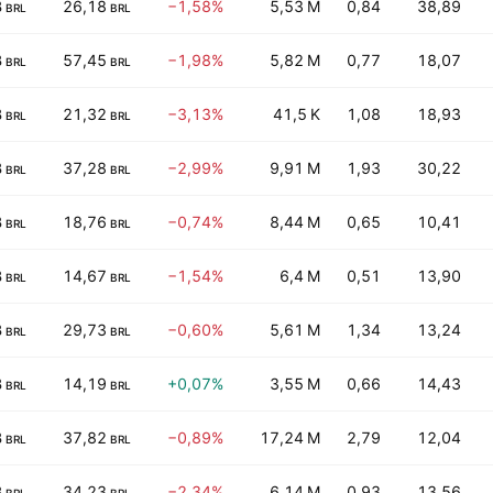
B
26,18
−1,58%
5,53 M
0,84
38,89
BRL
BRL
B
57,45
−1,98%
5,82 M
0,77
18,07
BRL
BRL
B
21,32
−3,13%
41,5 K
1,08
18,93
BRL
BRL
B
37,28
−2,99%
9,91 M
1,93
30,22
BRL
BRL
B
18,76
−0,74%
8,44 M
0,65
10,41
BRL
BRL
B
14,67
−1,54%
6,4 M
0,51
13,90
BRL
BRL
B
29,73
−0,60%
5,61 M
1,34
13,24
BRL
BRL
B
14,19
+0,07%
3,55 M
0,66
14,43
BRL
BRL
B
37,82
−0,89%
17,24 M
2,79
12,04
BRL
BRL
B
34,23
−2,34%
6,14 M
0,93
13,56