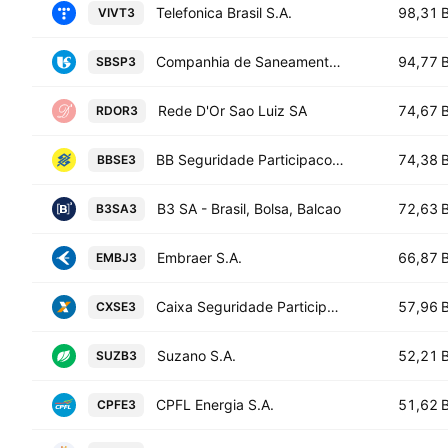
Telefonica Brasil S.A.
98,31 
VIVT3
Companhia de Saneamento Basico do Estado de Sao Paulo SABESP
94,77 
SBSP3
Rede D'Or Sao Luiz SA
74,67 
RDOR3
BB Seguridade Participacoes SA
74,38 
BBSE3
B3 SA - Brasil, Bolsa, Balcao
72,63 
B3SA3
Embraer S.A.
66,87 
EMBJ3
Caixa Seguridade Participacoes SA
57,96 
CXSE3
Suzano S.A.
52,21 
SUZB3
CPFL Energia S.A.
51,62 
CPFE3