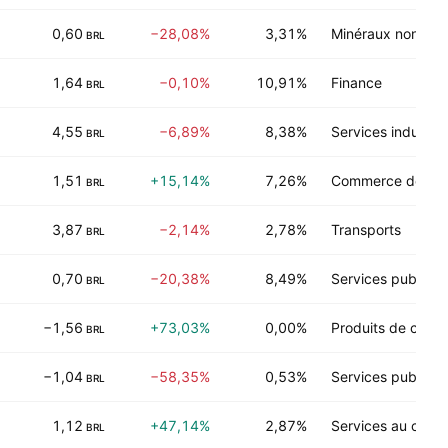
0,60
−28,08%
3,31%
Minéraux non-éne
BRL
1,64
−0,10%
10,91%
Finance
BRL
4,55
−6,89%
8,38%
Services industrie
BRL
1,51
+15,14%
7,26%
Commerce de dét
BRL
3,87
−2,14%
2,78%
Transports
BRL
0,70
−20,38%
8,49%
Services publics
BRL
−1,56
+73,03%
0,00%
Produits de cons
BRL
−1,04
−58,35%
0,53%
Services publics
BRL
1,12
+47,14%
2,87%
Services au con
BRL