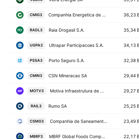
Companhia Energetica de Minas Gerais SA
36,23 
CMIG3
Raia Drogasil S.A.
35,34 
RADL3
Ultrapar Participacoes S.A.
34,13 
UGPA3
Porto Seguro S.A.
32,38 
PSSA3
CSN Mineracao SA
29,44 
CMIN3
Motiva Infraestrutura de Mobilidade SA
29,27 
MOTV3
Rumo SA
25,25 
RAIL3
Companhia de Saneamento de Minas Gerais
23,49 
CSMG3
MBRF Global Foods Company S.A.
22,17 
MBRF3