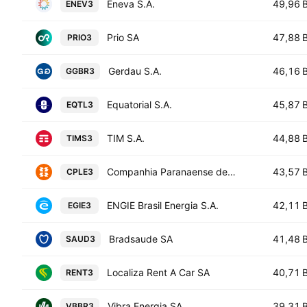
Eneva S.A.
49,96 
ENEV3
Prio SA
47,88 
PRIO3
Gerdau S.A.
46,16 
GGBR3
Equatorial S.A.
45,87 
EQTL3
TIM S.A.
44,88 
TIMS3
Companhia Paranaense de Energia
43,57 
CPLE3
ENGIE Brasil Energia S.A.
42,11 
EGIE3
Bradsaude SA
41,48 
SAUD3
Localiza Rent A Car SA
40,71 
RENT3
Vibra Energia SA
39,31 
VBBR3