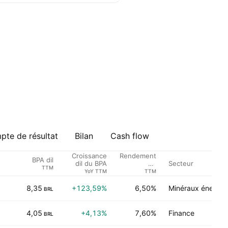
te de résultat
Bilan
Cash flow
Croissance
Rendement
BPA dil
Secteur
dil du BPA
du
TTM
Dividende %
YoY TTM
TTM
8,35
+123,59%
6,50%
Minéraux énergét
BRL
4,05
+4,13%
7,60%
Finance
BRL