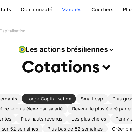
duits
Communauté
Marchés
Courtiers
Plu
Capitalisation
Les actions
brésiliennes
Cotations
perdants
Large Capitalisation
Small-cap
Plus gro
fice le plus élevé par salarié
Revenu le plus élevé par 
antes
Plus hauts revenus
Les plus chères
Penny 
t sur 52 semaines
Plus bas de 52 semaines
Créer plu