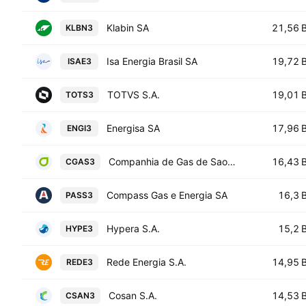
Klabin SA
21,56 
KLBN3
Isa Energia Brasil SA
19,72 
ISAE3
TOTVS S.A.
19,01 
TOTS3
Energisa SA
17,96 
ENGI3
Companhia de Gas de Sao Paulo - COMGAS
16,43 
CGAS3
Compass Gas e Energia SA
16,3 
PASS3
Hypera S.A.
15,2 
HYPE3
Rede Energia S.A.
14,95 
REDE3
Cosan S.A.
14,53 
CSAN3