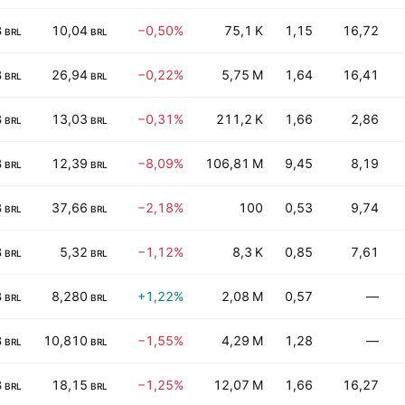
B
10,04
−0,50%
75,1 K
1,15
16,72
BRL
BRL
B
26,94
−0,22%
5,75 M
1,64
16,41
BRL
BRL
B
13,03
−0,31%
211,2 K
1,66
2,86
BRL
BRL
B
12,39
−8,09%
106,81 M
9,45
8,19
BRL
BRL
B
37,66
−2,18%
100
0,53
9,74
BRL
BRL
B
5,32
−1,12%
8,3 K
0,85
7,61
BRL
BRL
B
8,280
+1,22%
2,08 M
0,57
—
BRL
BRL
B
10,810
−1,55%
4,29 M
1,28
—
BRL
BRL
B
18,15
−1,25%
12,07 M
1,66
16,27
BRL
BRL