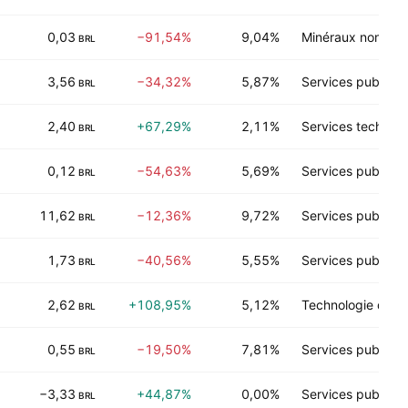
0,03
−91,54%
9,04%
Minéraux non-éne
BRL
3,56
−34,32%
5,87%
Services publics
BRL
2,40
+67,29%
2,11%
Services technol
BRL
0,12
−54,63%
5,69%
Services publics
BRL
11,62
−12,36%
9,72%
Services publics
BRL
1,73
−40,56%
5,55%
Services publics
BRL
2,62
+108,95%
5,12%
Technologie de la
BRL
0,55
−19,50%
7,81%
Services publics
BRL
−3,33
+44,87%
0,00%
Services publics
BRL