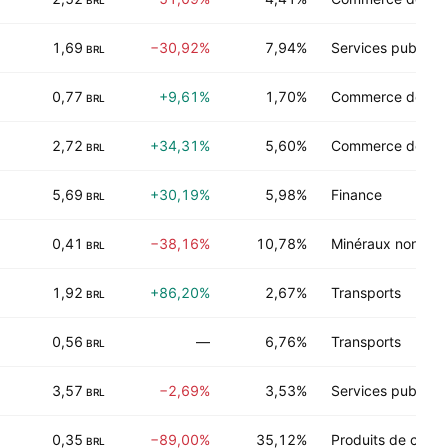
BRL
1,69
−30,92%
7,94%
Services publics
BRL
0,77
+9,61%
1,70%
Commerce de dét
BRL
2,72
+34,31%
5,60%
Commerce de dét
BRL
5,69
+30,19%
5,98%
Finance
BRL
0,41
−38,16%
10,78%
Minéraux non-éne
BRL
1,92
+86,20%
2,67%
Transports
BRL
0,56
—
6,76%
Transports
BRL
3,57
−2,69%
3,53%
Services publics
BRL
0,35
−89,00%
35,12%
Produits de cons
BRL