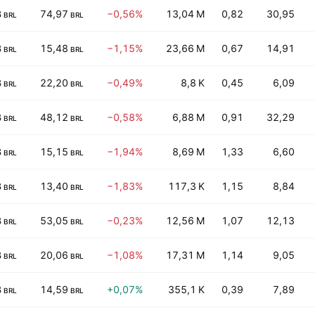
B
74,97
−0,56%
13,04 M
0,82
30,95
BRL
BRL
B
15,48
−1,15%
23,66 M
0,67
14,91
BRL
BRL
B
22,20
−0,49%
8,8 K
0,45
6,09
BRL
BRL
B
48,12
−0,58%
6,88 M
0,91
32,29
BRL
BRL
B
15,15
−1,94%
8,69 M
1,33
6,60
BRL
BRL
B
13,40
−1,83%
117,3 K
1,15
8,84
BRL
BRL
B
53,05
−0,23%
12,56 M
1,07
12,13
BRL
BRL
B
20,06
−1,08%
17,31 M
1,14
9,05
BRL
BRL
B
14,59
+0,07%
355,1 K
0,39
7,89
BRL
BRL