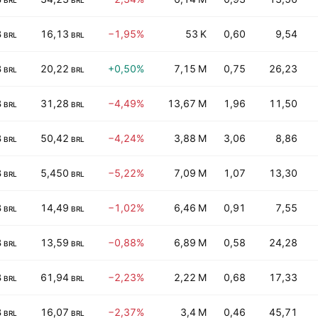
BRL
BRL
B
16,13
−1,95%
53 K
0,60
9,54
BRL
BRL
B
20,22
+0,50%
7,15 M
0,75
26,23
BRL
BRL
B
31,28
−4,49%
13,67 M
1,96
11,50
BRL
BRL
B
50,42
−4,24%
3,88 M
3,06
8,86
BRL
BRL
B
5,450
−5,22%
7,09 M
1,07
13,30
BRL
BRL
B
14,49
−1,02%
6,46 M
0,91
7,55
BRL
BRL
B
13,59
−0,88%
6,89 M
0,58
24,28
BRL
BRL
B
61,94
−2,23%
2,22 M
0,68
17,33
BRL
BRL
B
16,07
−2,37%
3,4 M
0,46
45,71
BRL
BRL