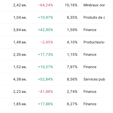
2,42
−64,24%
10,16%
Minéraux non-éne
BRL
1,04
+10,97%
6,35%
Produits de cons
BRL
3,64
+42,90%
1,59%
Finance
BRL
1,49
−2,45%
4,10%
Producteurs-fabr
BRL
2,30
+17,73%
1,15%
Finance
BRL
1,52
+10,57%
7,97%
Finance
BRL
4,38
+52,84%
8,56%
Services publics
BRL
2,22
−41,86%
2,74%
Finance
BRL
1,85
+17,86%
6,27%
Finance
BRL