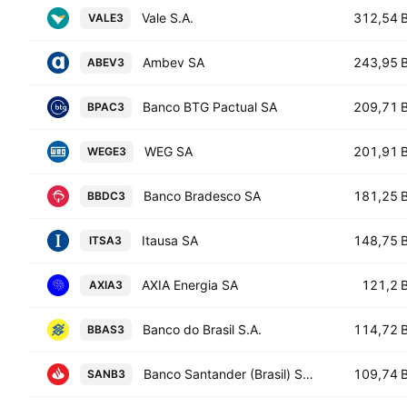
Vale S.A.
312,54 
VALE3
Ambev SA
243,95 
ABEV3
Banco BTG Pactual SA
209,71 
BPAC3
WEG SA
201,91 
WEGE3
Banco Bradesco SA
181,25 
BBDC3
Itausa SA
148,75 
ITSA3
AXIA Energia SA
121,2 
AXIA3
Banco do Brasil S.A.
114,72 
BBAS3
Banco Santander (Brasil) S.A.
109,74 
SANB3