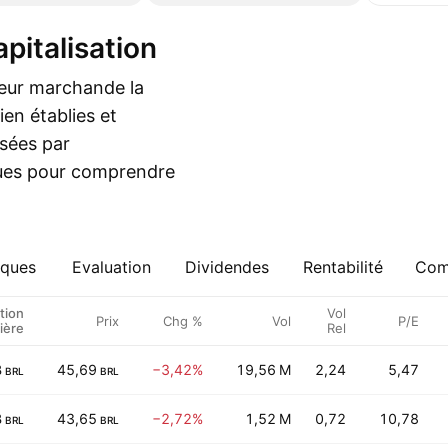
apitalisation
leur marchande la
ien établies et
ssées par
iques pour comprendre
iques
Evaluation
Dividendes
Rentabilité
Comp
tion
Vol
Prix
Chg %
Vol
P/E
ière
Rel
B
45,69
−3,42%
19,56 M
2,24
5,47
BRL
BRL
B
43,65
−2,72%
1,52 M
0,72
10,78
BRL
BRL