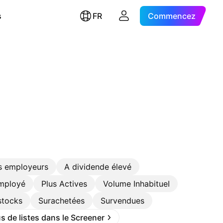
s
FR
Commencez
s employeurs
A dividende élevé
employé
Plus Actives
Volume InhabitueI
stocks
Surachetées
Survendues
s de listes dans le Screener