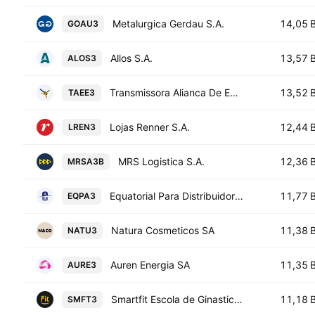
Metalurgica Gerdau S.A.
14,05 
GOAU3
Allos S.A.
13,57 
ALOS3
Transmissora Alianca De Energia Eletrica S.A.
13,52 
TAEE3
Lojas Renner S.A.
12,44 
LREN3
MRS Logistica S.A.
12,36 
MRSA3B
Equatorial Para Distribuidora de Energia SA
11,77 
EQPA3
Natura Cosmeticos SA
11,38 
NATU3
Auren Energia SA
11,35 
AURE3
Smartfit Escola de Ginastica e Danca SA
11,18 
SMFT3