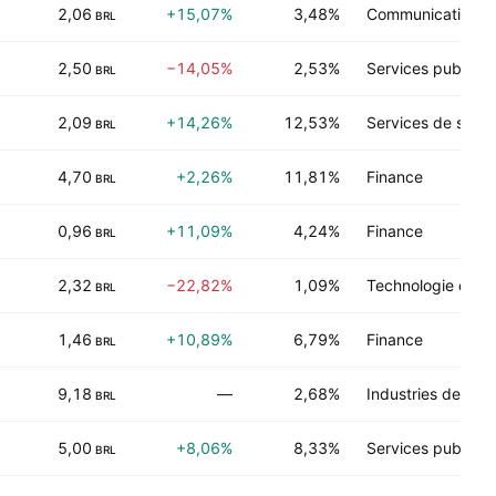
2,06
+15,07%
3,48%
Communications
BRL
2,50
−14,05%
2,53%
Services publics
BRL
2,09
+14,26%
12,53%
Services de santé
BRL
4,70
+2,26%
11,81%
Finance
BRL
0,96
+11,09%
4,24%
Finance
BRL
2,32
−22,82%
1,09%
Technologie élect
BRL
1,46
+10,89%
6,79%
Finance
BRL
9,18
—
2,68%
Industries de tra
BRL
5,00
+8,06%
8,33%
Services publics
BRL