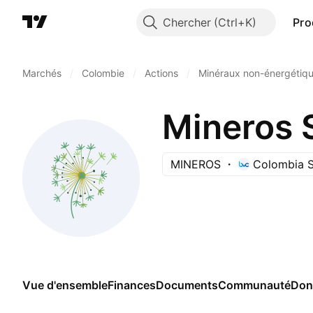
Chercher
Pro
Marchés
/
Colombie
/
Actions
/
Minéraux non-énergétiq
Mineros 
MINEROS
Colombia S
Vue d'ensemble
Finances
Documents
Communauté
Don