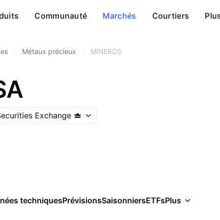
duits
Communauté
Marchés
Courtiers
Plu
ues
/
Métaux précieux
/
MINEROS
SA
ecurities Exchange
nées techniques
Prévisions
Saisonniers
ETFs
Plus