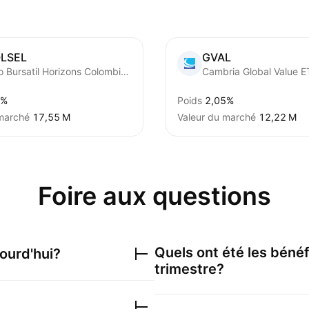
LSEL
GVAL
Fondo Bursatil Horizons Colombia Select de S&P
Cambria Global Value E
8%
Poids
2,05%
 marché
‪17,55 M‬
Valeur du marché
‪12,22 M‬
Foire aux questions
Quels ont été les béné
ourd'hui?
trimestre?