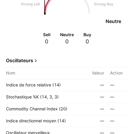
Strong sell
Strong Buy
Neutre
Sell
Neutre
Buy
0
0
0
Oscillateurs
Nom
Valeur
Action
Indice de force relative (14)
—
—
Stochastique %K (14, 3, 3)
—
—
Commodity Channel Index (20)
—
—
Indice directionnel moyen (14)
—
—
Oscillateur merveilleux
—
—