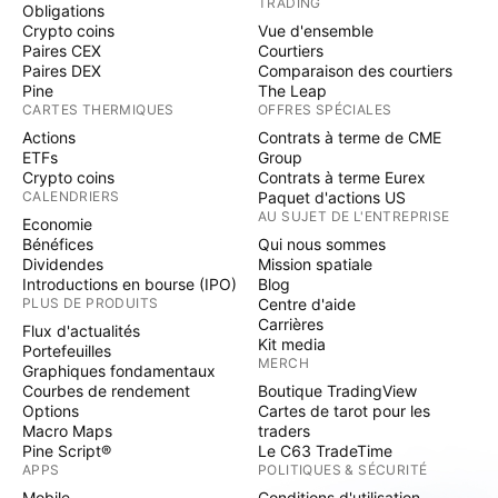
TRADING
Obligations
Crypto coins
Vue d'ensemble
Paires CEX
Courtiers
Paires DEX
Comparaison des courtiers
Pine
The Leap
CARTES THERMIQUES
OFFRES SPÉCIALES
Actions
Contrats à terme de CME
ETFs
Group
Crypto coins
Contrats à terme Eurex
CALENDRIERS
Paquet d'actions US
AU SUJET DE L'ENTREPRISE
Economie
Bénéfices
Qui nous sommes
Dividendes
Mission spatiale
Introductions en bourse (IPO)
Blog
PLUS DE PRODUITS
Centre d'aide
Carrières
Flux d'actualités
Kit media
Portefeuilles
MERCH
Graphiques fondamentaux
Courbes de rendement
Boutique TradingView
Options
Cartes de tarot pour les
Macro Maps
traders
Pine Script®
Le C63 TradeTime
APPS
POLITIQUES & SÉCURITÉ
Mobile
Conditions d'utilisation