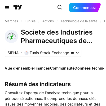
Commencez
Marchés
/
Tunisie
/
Actions
/
Technologie de la santé
/
P
Societe des Industries
Pharmaceutiques de
Tunisie SA
SIPHA
Tunis Stock Exchange
Vue d'ensemble
Finances
Communauté
Données techniq
Résumé des indicateurs
Consultez l'aperçu de l'analyse technique pour la
période sélectionnée. Il comprend les données clés
issues des moyennes mobiles, des oscillateurs et des