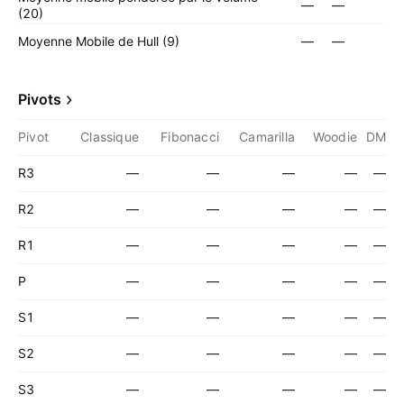
—
—
(20)
Moyenne Mobile de Hull (9)
—
—
Pivots
Pivot
Classique
Fibonacci
Camarilla
Woodie
DM
R3
—
—
—
—
—
R2
—
—
—
—
—
R1
—
—
—
—
—
P
—
—
—
—
—
S1
—
—
—
—
—
S2
—
—
—
—
—
S3
—
—
—
—
—