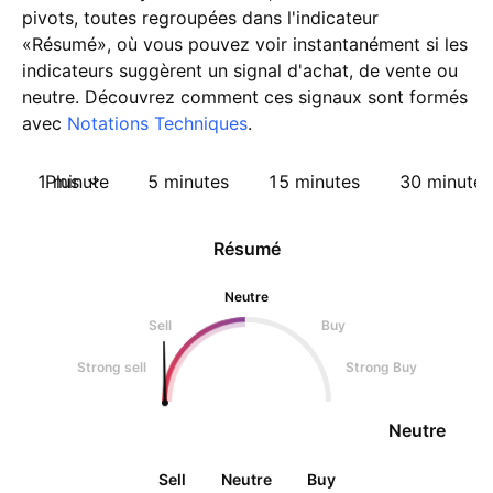
pivots, toutes regroupées dans l'indicateur
«Résumé», où vous pouvez voir instantanément si les
indicateurs suggèrent un signal d'achat, de vente ou
neutre. Découvrez comment ces signaux sont formés
avec
Notations Techniques
.
1 minute
Plus
5 minutes
15 minutes
30 minutes
Résumé
Neutre
Sell
Buy
Strong sell
Strong Buy
Neutre
Sell
Neutre
Buy